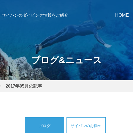
サイパンのダイビング情報をご紹介
HOME
ブログ&ニュース
2017年05月の記事
を確認し、ガイドがスイム開始可能と判断した場合にのみエントリ
ントリーを行わない場合があります。
ブログ
サイパンのお勧め
リー人数を制限する場合があります。また、エントリーの順番はガ