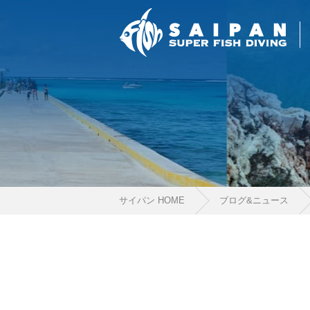
当ツアーの手順と注意点
サイパン HOME
ブログ&ニュース
1.スイム開始の判断
クジラを発見した場合は、その時のクジラの様子や海況
たとえクジラが近くを泳いでいても、状況によってはエ
2.人数制限とエントリー順
クジラへのストレス軽減や安全管理の観点から、エント