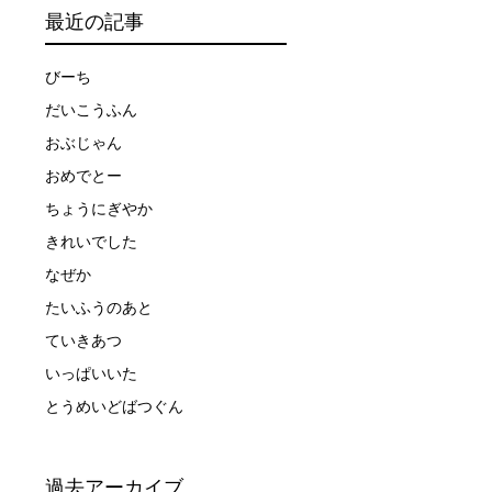
最近の記事
びーち
だいこうふん
触によってトラブルが発生する可能性があります。さらに、
おぶじゃん
因として傷害や損害が発生する場合があります。またホエー
おめでとー
ちょうにぎやか
者とガイド、船舶の保有者及び船長に対して損害賠償を請求
きれいでした
なぜか
たいふうのあと
ていきあつ
いっぱいいた
とうめいどばつぐん
過去アーカイブ