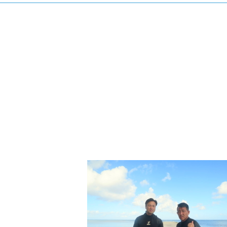
さい。
3.クジラとの距離と泳ぎ方
クジラの観察は水面からのみとし、素潜りは禁止としま
示がある場合を除き、クジラの近くでフィンキックなど
できなくなる場合が多いため、必ずこれらの事項をお守
4.スイム遂行の可否と返金について
ツアー当日は、ゲストの安全を最優先とし、可能な限り
金はいたしませんので、あらかじめご了承ください。
5.海況について
沖縄の1月～3月は、季節的に海が穏やかな日は多くあ
船酔いしやすい方は、ご自身で事前に十分な対策をお願
6.参加条件
ツアー中に、スノーケリングやスキンダイビングの技術
験が浅い方については、条件付きでのご案内となる場合
きますので、ご不安のある方は事前にご相談ください。
7.器材やスーツのレンタル
ホエールスイム参加時に使用する器材やスーツのレンタ