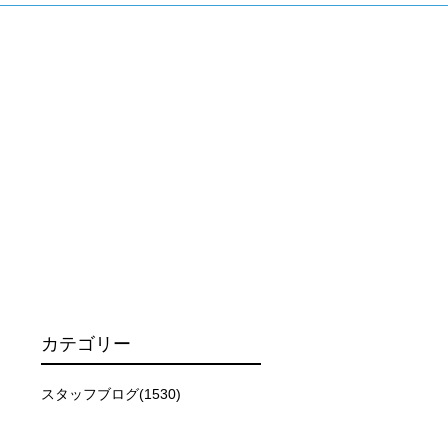
場合があります。そのため、原則として緊急時やガイドの指
取る人間を嫌がってしまうと、その後スイムで近づくことが
できなかった場合や、クジラを発見できなかった場合でも返
行う場合が多くなります。泳力や体力に自信のない方、また
、参加をお断りする場合があります。スキンダイビングの経
了承ください。これまでの経験については当日ご申告いただ
カテゴリー
スタッフブログ(1530)