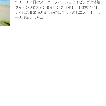
す！！！本日のスーパーフィッシュダイビングは体験
ダイビング&ファンダイビング開催！！！体験ダイビ
ングにご参加頂きましたのはこちらのお二人！！！お
一人様はまった...
ングに伴う危険に加え、予測不能なクジラの行動や、クジラとの接
う際にもトラブルが生じる可能性があります。そして、これらを要
生する可能性があります。
た場合、またはその他いかなる理由があっても、当ツアー開催主催
上記承諾ください。
閉じる