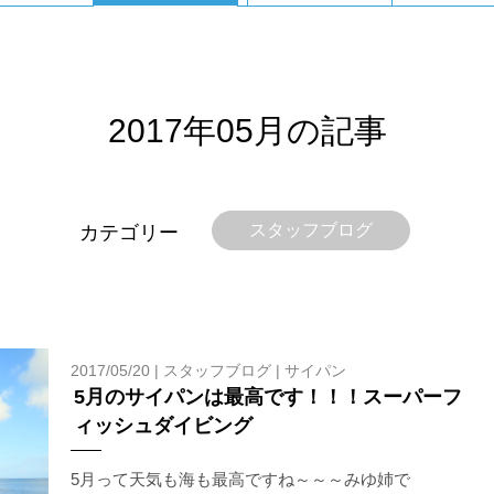
す。クジラによっては、人が近くを泳ぐことを嫌い、逃げてしまう
をして泳ぐことも禁止します。クジラは一度でもそのような行動を
りください。
2017年05月の記事
スイムが実施できるよう努めます。しかし、万が一海にエントリー
スタッフブログ
カテゴリー
りません。そのため、多少の波やうねりがある中でスノーケリングを
いいたします。
が本ツアーに参加できるレベルに達していないと判断した場合には
があります。その際のご返金には応じかねますので、あらかじめご
2017/05/20 |
スタッフブログ
|
サイパン
5月のサイパンは最高です！！！スーパーフ
ィッシュダイビング
ルをご希望の方は、事前にお申し出ください。
5月って天気も海も最高ですね～～～みゆ姉で