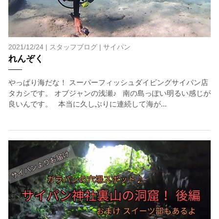
のない方、また船酔いしやすい方は、ご自身で事前に十
分な対策をお願いいたします。
6.参加条件
ツアー中に、スノーケリングやスキンダイビングの技術
2021/12/24 |
スタッフブログ
|
サイパン
が本ツアーに参加できるレベルに達していないと判断し
れんぞく
た場合には、参加をお断りする場合があります。スキン
ダイビングの経験が浅い方については、条件付きでのご
案内となる場合があります。その際のご返金には応じか
やっぱり海だな！ スーパーフィッシュダイビングサイパン店
ねますので、あらかじめご了承ください。これまでの経
タカシです。 オブジャンの浅瀬♪ 南の島っぽい明るい感じが
験については当日ご申告いただきますので、ご不安のあ
良いんです。 本当に久しぶりに連続して海が...
る方は事前にご相談ください。
7.器材やスーツのレンタル
ホエールスイム参加時に使用する器材やスーツのレンタ
ルをご希望の方は、事前にお申し出ください。
承諾しました。
危険の告知