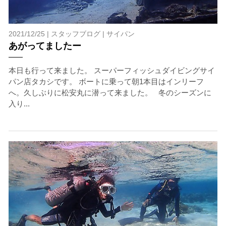
3.クジラとの距離と泳ぎ方
クジラの観察は水面からのみとし、素潜りは禁止としま
す。クジラによっては、人が近くを泳ぐことを嫌い、逃
2021/12/25 |
スタッフブログ
|
サイパン
げてしまう場合があります。そのため、原則として緊急
あがってましたー
時やガイドの指示がある場合を除き、クジラの近くでフ
ィンキックなどをして泳ぐことも禁止します。クジラは
本日も行って来ました。 スーパーフィッシュダイビングサイ
一度でもそのような行動を取る人間を嫌がってしまう
パン店タカシです。 ボートに乗って朝1本目はインリーフ
と、その後スイムで近づくことができなくなる場合が多
へ。久しぶりに松安丸に潜って来ました。 冬のシーズンに
いため、必ずこれらの事項をお守りください。
入り...
4.スイム遂行の可否と返金について
ツアー当日は、ゲストの安全を最優先とし、可能な限り
スイムが実施できるよう努めます。しかし、万が一海に
エントリーできなかった場合や、クジラを発見できなか
った場合でも返金はいたしませんので、あらかじめご了
承ください。
5.海況について
沖縄の1月～3月は、季節的に海が穏やかな日は多くあり
ません。そのため、多少の波やうねりがある中でスノー
ケリングを行う場合が多くなります。泳力や体力に自信