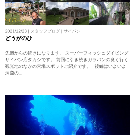
ホエールスイムは、通常のスノーケリングやスキンダイビ
ングに伴う危険に加え、予測不能なクジラの行動や、クジ
ラとの接触によってトラブルが発生する可能性がありま
す。さらに、流れのある海上で、船上からエントリーやエ
2021/12/23 |
スタッフブログ
|
サイパン
キジットを行う際にもトラブルが生じる可能性がありま
どうがのひ
す。そして、これらを要因として傷害や損害が発生する場
合があります。またホエールスイムでは、これら以外にも
想定できないトラブルが発生する可能性があります。
先週からの続きになります。 スーパーフィッシュダイビング
サイパン店タカシです。 前回に引き続きガラパンの良く行く
参加者はこれらのリスクを理解し、傷害や損害につながっ
観光地のなかの穴場スポットご紹介です。 後編はいよいよ
た場合、またはその他いかなる理由があっても、当ツアー
洞窟の...
開催主催者とガイド、船舶の保有者及び船長に対して損害
賠償を請求しません。
承諾しました。
上記承諾ください。