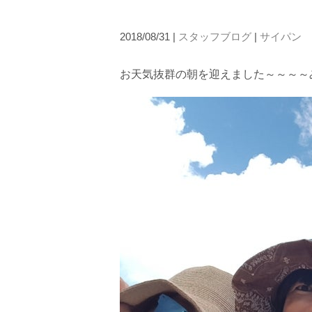
2018/08/31 |
スタッフブログ
|
サイパン
お天気抜群の朝を迎えました～～～～
当ツアーの手順と注意点
1.スイム開始の判断
クジラを発見した場合は、その時のクジラの様子や海況
たとえクジラが近くを泳いでいても、状況によってはエ