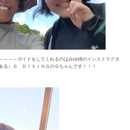
リー人数を制限する場合があります。また、エントリーの順番はガ
す。クジラによっては、人が近くを泳ぐことを嫌い、逃げてしまう
をして泳ぐことも禁止します。クジラは一度でもそのような行動を
りください。
～～～～ガイドをしてくれるのはみゆ姉のインストラクタ
スイムが実施できるよう努めます。しかし、万が一海にエントリー
ある）Ｇ ＤＩＶＩＮＧのＧちゃんです！！！
りません。そのため、多少の波やうねりがある中でスノーケリングを
いいたします。
が本ツアーに参加できるレベルに達していないと判断した場合には
があります。その際のご返金には応じかねますので、あらかじめご