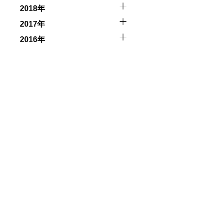
2018年
2017年
2016年
触によってトラブルが発生する可能性があります。さらに、
因として傷害や損害が発生する場合があります。またホエー
者とガイド、船舶の保有者及び船長に対して損害賠償を請求