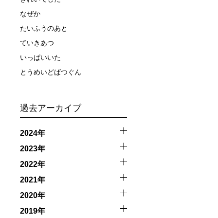
なぜか
イドが決定しますので、必ずその指示に従って準備してくだ
たいふうのあと
ていきあつ
場合があります。そのため、原則として緊急時やガイドの指
いっぱいいた
取る人間を嫌がってしまうと、その後スイムで近づくことが
とうめいどばつぐん
できなかった場合や、クジラを発見できなかった場合でも返
過去アーカイブ
2024年
行う場合が多くなります。泳力や体力に自信のない方、また
2023年
2022年
、参加をお断りする場合があります。スキンダイビングの経
2021年
了承ください。これまでの経験については当日ご申告いただ
2020年
2019年