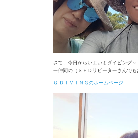
2.人数制限とエントリー順
クジラへのストレス軽減や安全管理の観点から、エント
さい。
3.クジラとの距離と泳ぎ方
クジラの観察は水面からのみとし、素潜りは禁止としま
示がある場合を除き、クジラの近くでフィンキックなど
できなくなる場合が多いため、必ずこれらの事項をお守
4.スイム遂行の可否と返金について
さて、今日からいよいよダイビング～
ツアー当日は、ゲストの安全を最優先とし、可能な限り
ー仲間の（ＳＦＤリピーターさんでも
金はいたしませんので、あらかじめご了承ください。
5.海況について
Ｇ ＤＩＶＩＮＧのホームページ
沖縄の1月～3月は、季節的に海が穏やかな日は多くあ
船酔いしやすい方は、ご自身で事前に十分な対策をお願
6.参加条件
ツアー中に、スノーケリングやスキンダイビングの技術
験が浅い方については、条件付きでのご案内となる場合
きますので、ご不安のある方は事前にご相談ください。
7.器材やスーツのレンタル