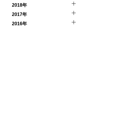
取る人間を嫌がってしまうと、その後スイムで近づくことが
2018年
2017年
2016年
できなかった場合や、クジラを発見できなかった場合でも返
行う場合が多くなります。泳力や体力に自信のない方、また
、参加をお断りする場合があります。スキンダイビングの経
了承ください。これまでの経験については当日ご申告いただ