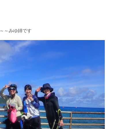
～～～みゆ姉です