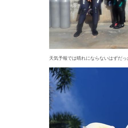
天気予報では晴れにならないはずだっ
当ツアーの手順と注意点
1.スイム開始の判断
クジラを発見した場合は、その時のクジラの様子や海況
たとえクジラが近くを泳いでいても、状況によってはエ
2.人数制限とエントリー順
クジラへのストレス軽減や安全管理の観点から、エント
さい。
3.クジラとの距離と泳ぎ方
クジラの観察は水面からのみとし、素潜りは禁止としま