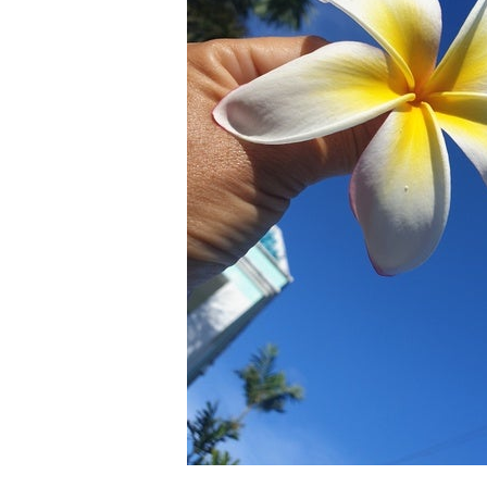
示がある場合を除き、クジラの近くでフィンキックなど
できなくなる場合が多いため、必ずこれらの事項をお守
4.スイム遂行の可否と返金について
ツアー当日は、ゲストの安全を最優先とし、可能な限り
金はいたしませんので、あらかじめご了承ください。
5.海況について
沖縄の1月～3月は、季節的に海が穏やかな日は多くあ
船酔いしやすい方は、ご自身で事前に十分な対策をお願
6.参加条件
ツアー中に、スノーケリングやスキンダイビングの技術
験が浅い方については、条件付きでのご案内となる場合
きますので、ご不安のある方は事前にご相談ください。
7.器材やスーツのレンタル
ホエールスイム参加時に使用する器材やスーツのレンタ
承諾しました。