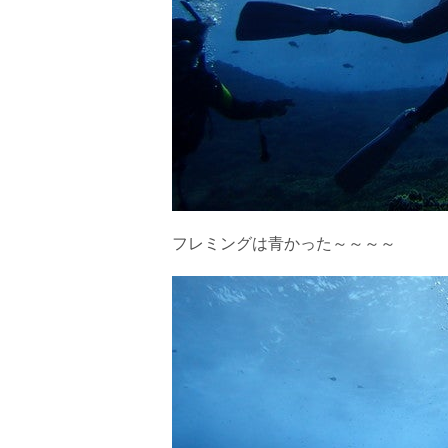
船酔いしやすい方は、ご自身で事前に十分な対策をお願
6.参加条件
ツアー中に、スノーケリングやスキンダイビングの技術
験が浅い方については、条件付きでのご案内となる場合
きますので、ご不安のある方は事前にご相談ください。
7.器材やスーツのレンタル
ホエールスイム参加時に使用する器材やスーツのレンタ
承諾しました。
フレミングは青かった～～～～
危険の告知
ホエールスイムは、通常のスノーケリングやスキンダイビ
流れのある海上で、船上からエントリーやエキジットを行
ルスイムでは、これら以外にも想定できないトラブルが発
参加者はこれらのリスクを理解し、傷害や損害につながっ
しません。