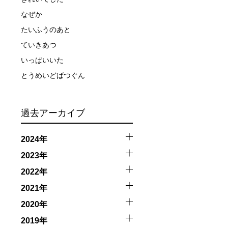
なぜか
、参加をお断りする場合があります。スキンダイビングの経
たいふうのあと
了承ください。これまでの経験については当日ご申告いただ
ていきあつ
いっぱいいた
とうめいどばつぐん
過去アーカイブ
2024年
2023年
触によってトラブルが発生する可能性があります。さらに、
2022年
因として傷害や損害が発生する場合があります。またホエー
2021年
者とガイド、船舶の保有者及び船長に対して損害賠償を請求
2020年
2019年