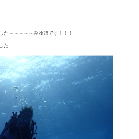
を確認し、ガイドがスイム開始可能と判断した場合にのみエントリ
した～～～～～みゆ姉です！！！
ントリーを行わない場合があります。
した
リー人数を制限する場合があります。また、エントリーの順番はガ
す。クジラによっては、人が近くを泳ぐことを嫌い、逃げてしまう
をして泳ぐことも禁止します。クジラは一度でもそのような行動を
りください。
スイムが実施できるよう努めます。しかし、万が一海にエントリー
りません。そのため、多少の波やうねりがある中でスノーケリングを