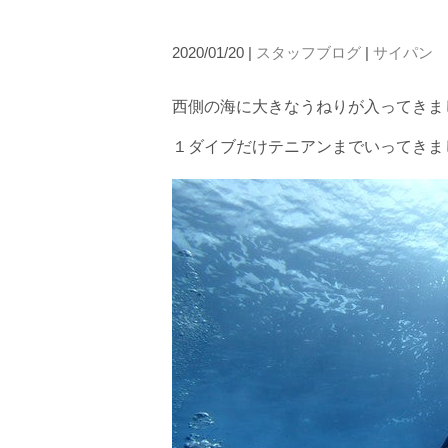
当ツアーの手順と注意点
2020/01/20 |
スタッフブログ
|
サイパン
1.スイム開始の判断
クジラを発見した場合は、その時のクジラの様子や海況
西側の海に大きなうねりが入ってきま
たとえクジラが近くを泳いでいても、状況によってはエ
１ダイブだけテニアンまでいってきま
2.人数制限とエントリー順
クジラへのストレス軽減や安全管理の観点から、エント
さい。
3.クジラとの距離と泳ぎ方
クジラの観察は水面からのみとし、素潜りは禁止としま
示がある場合を除き、クジラの近くでフィンキックなど
できなくなる場合が多いため、必ずこれらの事項をお守
4.スイム遂行の可否と返金について
ツアー当日は、ゲストの安全を最優先とし、可能な限り
金はいたしませんので、あらかじめご了承ください。
5.海況について
沖縄の1月～3月は、季節的に海が穏やかな日は多くあ