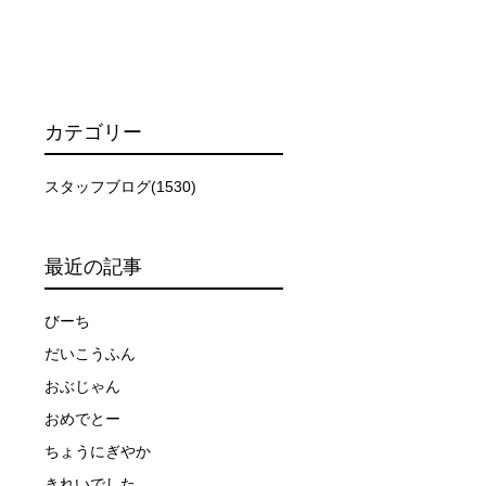
ーを行います。
カテゴリー
スタッフブログ(1530)
イドが決定しますので、必ずその指示に従って準備してくだ
最近の記事
場合があります。そのため、原則として緊急時やガイドの指
取る人間を嫌がってしまうと、その後スイムで近づくことが
びーち
だいこうふん
できなかった場合や、クジラを発見できなかった場合でも返
おぶじゃん
おめでとー
ちょうにぎやか
行う場合が多くなります。泳力や体力に自信のない方、また
きれいでした