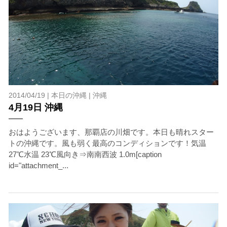
2014/04/19 |
本日の沖縄
|
沖縄
4月19日 沖縄
おはようございます、那覇店の川畑です。本日も晴れスター
トの沖縄です。風も弱く最高のコンディションです！気温
27℃水温 23℃風向き⇒南南西波 1.0m[caption
id="attachment_...