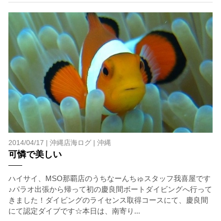
2014/04/17 |
沖縄店海ログ
|
沖縄
可憐で美しい
ハイサイ、MSO那覇店のうちなーんちゅスタッフ我喜屋です
♪パラオ出張から帰って初の慶良間ボートダイビングへ行って
きました！ダイビングのライセンス取得コースにて、慶良間
にて認定ダイブです☆本日は、南寄り...