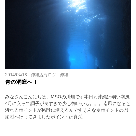
2014/04/18 |
沖縄店海ログ
|
沖縄
青の洞窟へ！
みなさんこんにちは、MSOの川畑です本日も沖縄は弱い南風
4月に入って調子が良すぎで少し怖いかも。。。南風になると
潜れるポイントが格段に増えるんですそんな夏ポイントの恩
納村へ行ってきましたポイントは真栄...