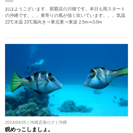
おはようございます、那覇店の川畑です。本日も雨スタート
の沖縄です。。。東寄りの風が強く吹いています。。。気温
22℃水温 23℃風向き⇒東北東⇒東波 2.5m⇒3.0m
2014/04/25 |
沖縄店海ログ
|
沖縄
睨めっこしましょ。