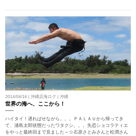
2014/04/16 |
沖縄店海ログ
|
沖縄
世界の海へ、ここから！
ハイタイ！遅ればせながら。。。ＰＡＬＡＵから帰ってき
て、浦島太郎状態だったワタクシ。。。失恋ショコラティエ
をやっと最終回まで見ました～☆石原さとみさんと松潤さん