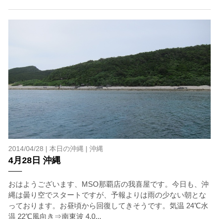
2014/04/28 |
本日の沖縄
|
沖縄
4月28日 沖縄
当ツアーの手順と注意点
おはようございます、MSO那覇店の我喜屋です。今日も、沖
縄は曇り空でスタートですが、予報よりは雨の少ない朝とな
1.スイム開始の判断
っております。お昼頃から回復してきそうです。気温 24℃水
クジラを発見した場合は、その時のクジラの様子や海況
温 22℃風向き⇒南東波 4.0...