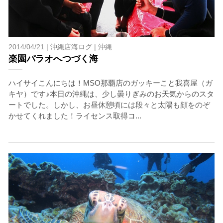
2014/04/21 |
沖縄店海ログ
|
沖縄
楽園パラオへつづく海
ハイサイこんにちは！MSO那覇店のガッキーこと我喜屋（ガ
キヤ）です♪本日の沖縄は、少し曇りぎみのお天気からのスタ
ートでした。しかし、お昼休憩頃には段々と太陽も顔をのぞ
かせてくれました！ライセンス取得コ...