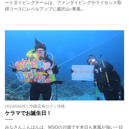
ートダイビングチームは、ファンダイビングやライセンス取
7.器材やスーツのレンタル
得コースにレベルアップに盛沢山♪東風...
ホエールスイム参加時に使用する器材やスーツのレンタ
ルをご希望の方は、事前にお申し出ください。
承諾しました。
危険の告知
ホエールスイムは、通常のスノーケリングやスキンダイビ
ングに伴う危険に加え、予測不能なクジラの行動や、クジ
ラとの接触によってトラブルが発生する可能性がありま
す。さらに、流れのある海上で、船上からエントリーやエ
キジットを行う際にもトラブルが生じる可能性がありま
す。そして、これらを要因として傷害や損害が発生する場
合があります。またホエールスイムでは、これら以外にも
2014/04/26 |
沖縄店海ログ
|
沖縄
想定できないトラブルが発生する可能性があります。
ケラマでお誕生日！
参加者はこれらのリスクを理解し、傷害や損害につながっ
た場合、またはその他いかなる理由があっても、当ツアー
みなさんこんばんは、MSOの川畑です本日も東風が強い一日