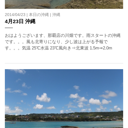
2014/04/23 |
本日の沖縄
|
沖縄
4月23日 沖縄
おはようございます、那覇店の川畑です。雨スタートの沖縄
です。。。風も北寄りになり、少し波は上がる予報で
す。。。気温 25℃水温 23℃風向き⇒北東波 1.5m⇒2.0m