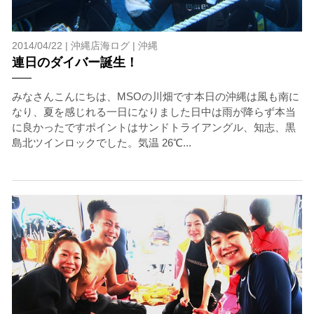
2014/04/22 |
沖縄店海ログ
|
沖縄
連日のダイバー誕生！
みなさんこんにちは、MSOの川畑です本日の沖縄は風も南に
なり、夏を感じれる一日になりました日中は雨が降らず本当
に良かったですポイントはサンドトライアングル、知志、黒
島北ツインロックでした。気温 26℃...