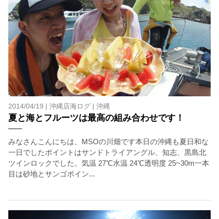
2014/04/19 |
沖縄店海ログ
|
沖縄
夏と海とフルーツは最高の組み合わせです！
みなさんこんにちは、MSOの川畑です本日の沖縄も夏日和な
一日でしたポイントはサンドトライアングル、知志、黒島北
ツインロックでした。気温 27℃水温 24℃透明度 25~30m一本
目は砂地とサンゴポイン...