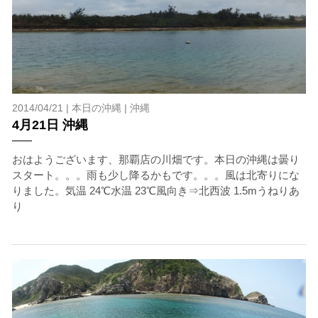
2014/04/21 |
本日の沖縄
|
沖縄
4月21日 沖縄
おはようございます、那覇店の川畑です。本日の沖縄は曇り
スタート。。。雨も少し降るかもです。。。風は北寄りにな
りました。気温 24℃水温 23℃風向き⇒北西波 1.5mうねりあ
り