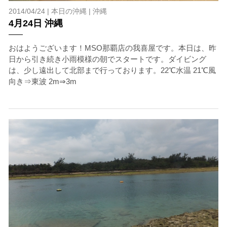
2014/04/24 |
本日の沖縄
|
沖縄
4月24日 沖縄
おはようございます！MSO那覇店の我喜屋です。本日は、昨
日から引き続き小雨模様の朝でスタートです。ダイビング
は、少し遠出して北部まで行っております。22℃水温 21℃風
向き⇒東波 2m⇒3m