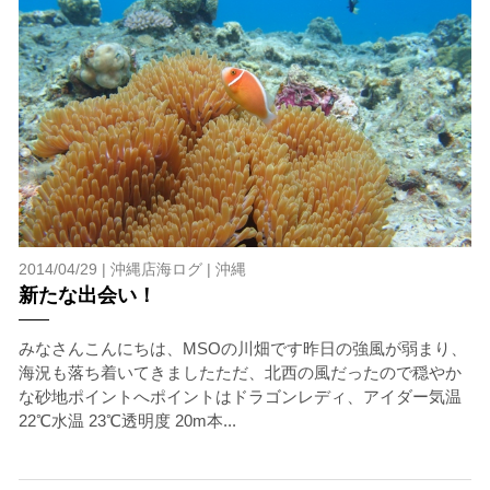
2014/04/29 |
沖縄店海ログ
|
沖縄
新たな出会い！
みなさんこんにちは、MSOの川畑です昨日の強風が弱まり、
海況も落ち着いてきましたただ、北西の風だったので穏やか
な砂地ポイントへポイントはドラゴンレディ、アイダー気温
22℃水温 23℃透明度 20m本...