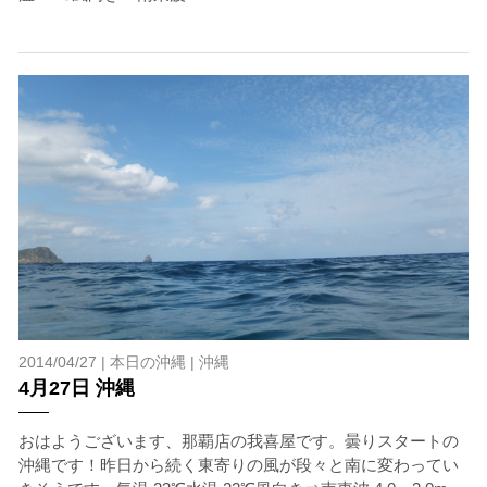
を確認し、ガイドがスイム開始可能と判断した場合にの
みエントリーを行います。
たとえクジラが近くを泳いでいても、状況によってはエ
ントリーを行わない場合があります。
2.人数制限とエントリー順
クジラへのストレス軽減や安全管理の観点から、エント
リー人数を制限する場合があります。また、エントリー
の順番はガイドが決定しますので、必ずその指示に従っ
て準備してください。
3.クジラとの距離と泳ぎ方
クジラの観察は水面からのみとし、素潜りは禁止としま
す。クジラによっては、人が近くを泳ぐことを嫌い、逃
げてしまう場合があります。そのため、原則として緊急
時やガイドの指示がある場合を除き、クジラの近くでフ
ィンキックなどをして泳ぐことも禁止します。クジラは
2014/04/27 |
本日の沖縄
|
沖縄
一度でもそのような行動を取る人間を嫌がってしまう
4月27日 沖縄
と、その後スイムで近づくことができなくなる場合が多
いため、必ずこれらの事項をお守りください。
おはようございます、那覇店の我喜屋です。曇りスタートの
4.スイム遂行の可否と返金について
沖縄です！昨日から続く東寄りの風が段々と南に変わってい