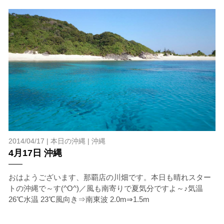
2014/04/17 |
本日の沖縄
|
沖縄
4月17日 沖縄
おはようございます、那覇店の川畑です。本日も晴れスター
トの沖縄で～す(^O^)／風も南寄りで夏気分ですよ～♪気温
26℃水温 23℃風向き⇒南東波 2.0m⇒1.5m