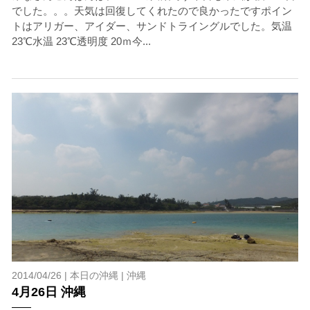
開催主催者とガイド、船舶の保有者及び船長に対して損害
でした。。。天気は回復してくれたので良かったですポイン
賠償を請求しません。
トはアリガー、アイダー、サンドトライングルでした。気温
23℃水温 23℃透明度 20ｍ今...
承諾しました。
上記承諾ください。
閉じる
2014/04/26 |
本日の沖縄
|
沖縄
4月26日 沖縄