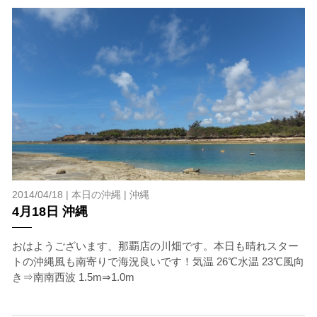
2014/04/18 |
本日の沖縄
|
沖縄
4月18日 沖縄
おはようございます、那覇店の川畑です。本日も晴れスター
トの沖縄風も南寄りで海況良いです！気温 26℃水温 23℃風向
き⇒南南西波 1.5m⇒1.0m