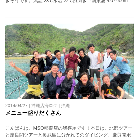
ツアー当日は、ゲストの安全を最優先とし、可能な限り
きそうです。気温 23℃水温 22℃風向き⇒南東波 4.0～3.0m
スイムが実施できるよう努めます。しかし、万が一海に
エントリーできなかった場合や、クジラを発見できなか
った場合でも返金はいたしませんので、あらかじめご了
承ください。
5.海況について
沖縄の1月～3月は、季節的に海が穏やかな日は多くあり
ません。そのため、多少の波やうねりがある中でスノー
ケリングを行う場合が多くなります。泳力や体力に自信
のない方、また船酔いしやすい方は、ご自身で事前に十
分な対策をお願いいたします。
6.参加条件
ツアー中に、スノーケリングやスキンダイビングの技術
が本ツアーに参加できるレベルに達していないと判断し
た場合には、参加をお断りする場合があります。スキン
2014/04/27 |
沖縄店海ログ
|
沖縄
ダイビングの経験が浅い方については、条件付きでのご
メニュー盛りだくさん
案内となる場合があります。その際のご返金には応じか
ねますので、あらかじめご了承ください。これまでの経
こんばんは、MSO那覇店の我喜屋です！本日は、北部ツアー
験については当日ご申告いただきますので、ご不安のあ
と慶良間ツアーと奥武島に分かれてのダイビング。慶良間ボ
る方は事前にご相談ください。