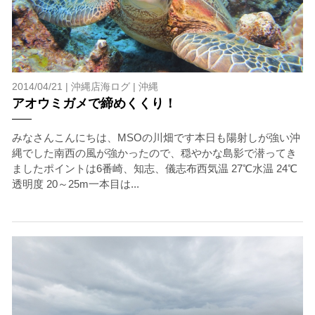
2014/04/21 |
沖縄店海ログ
|
沖縄
アオウミガメで締めくくり！
みなさんこんにちは、MSOの川畑です本日も陽射しが強い沖
縄でした南西の風が強かったので、穏やかな島影で潜ってき
ましたポイントは6番崎、知志、儀志布西気温 27℃水温 24℃
透明度 20～25m一本目は...