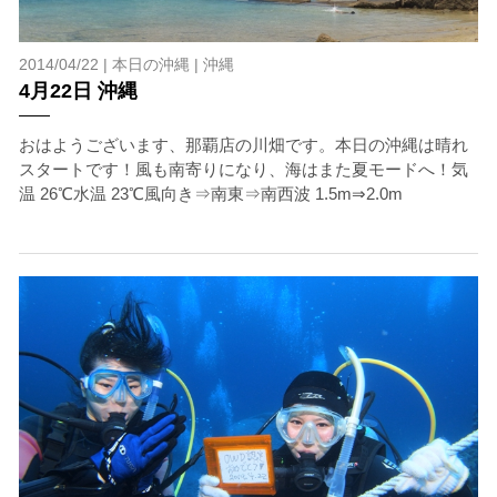
2014/04/22 |
本日の沖縄
|
沖縄
4月22日 沖縄
おはようございます、那覇店の川畑です。本日の沖縄は晴れ
スタートです！風も南寄りになり、海はまた夏モードへ！気
温 26℃水温 23℃風向き⇒南東⇒南西波 1.5m⇒2.0m