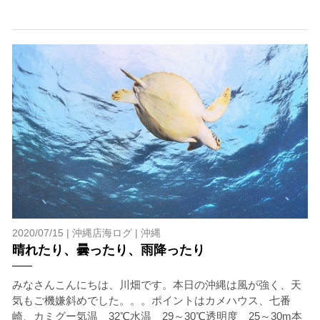
閉じる
2020/07/15 |
沖縄店海ログ
|
沖縄
晴れたり、曇ったり、雨降ったり
みなさんこんにちは、川畑です。本日の沖縄は風が強く、天
気もご機嫌斜めでした。。。ポイントはカメハウス、七番
崎、カミグー気温 32℃水温 29～30℃透明度 25～30m本