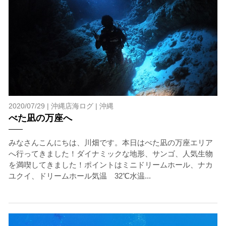
当ツアーの手順と注意点
1.スイム開始の判断
2020/07/29 |
沖縄店海ログ
|
沖縄
クジラを発見した場合は、その時のクジラの様子や海況
べた凪の万座へ
を確認し、ガイドがスイム開始可能と判断した場合にの
みエントリーを行います。
たとえクジラが近くを泳いでいても、状況によってはエ
みなさんこんにちは、川畑です。本日はべた凪の万座エリア
ントリーを行わない場合があります。
へ行ってきました！ダイナミックな地形、サンゴ、人気生物
を満喫してきました！ポイントはミニドリームホール、ナカ
2.人数制限とエントリー順
ユクイ、ドリームホール気温 32℃水温...
クジラへのストレス軽減や安全管理の観点から、エント
リー人数を制限する場合があります。また、エントリー
の順番はガイドが決定しますので、必ずその指示に従っ
て準備してください。