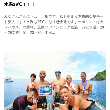
水温29℃！！！
みなさんこんにちは、川畑です。風も弱まり本格的な夏モー
ド突入です！水温も29℃になり超快適ですよーポイントはカ
メハウス、六番崎、黒島北ツインロック気温 32℃水温 28
～29℃透明度 20～30m本日...