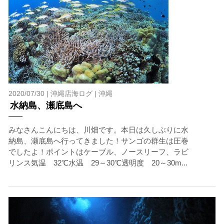
2020/07/30 |
沖縄店海ログ
|
沖縄
水納島、瀬底島へ
みなさんこんにちは、川畑です。本日は久しぶりに水
納島、瀬底島へ行ってきました！サンゴの群生は圧巻
でしたよ！ポイントはケーブル、ノースリーフ、ラビ
リンス気温 32℃水温 29～30℃透明度 20～30m...