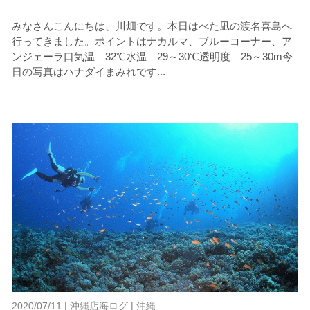
みなさんこんにちは、川畑です。本日はべた凪の渡名喜島へ
行ってきました。ポイントはナカルマ、ブルーコーナー、ア
ンジェーラ口気温 32℃水温 29～30℃透明度 25～30m今
日の写真はハナダイまみれです...
2020/07/11 |
沖縄店海ログ
|
沖縄