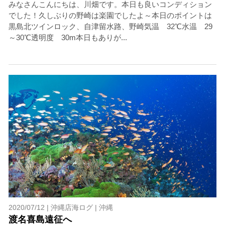
みなさんこんにちは、川畑です。本日も良いコンディション
でした！久しぶりの野崎は楽園でしたよ～本日のポイントは
黒島北ツインロック、自津留水路、野崎気温 32℃水温 29
～30℃透明度 30m本日もありが...
2020/07/12 |
沖縄店海ログ
|
沖縄
渡名喜島遠征へ