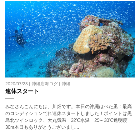
分な対策をお願いいたします。
6.参加条件
ツアー中に、スノーケリングやスキンダイビングの技術
が本ツアーに参加できるレベルに達していないと判断し
た場合には、参加をお断りする場合があります。スキン
ダイビングの経験が浅い方については、条件付きでのご
案内となる場合があります。その際のご返金には応じか
ねますので、あらかじめご了承ください。これまでの経
験については当日ご申告いただきますので、ご不安のあ
る方は事前にご相談ください。
7.器材やスーツのレンタル
2020/07/23 |
沖縄店海ログ
|
沖縄
ホエールスイム参加時に使用する器材やスーツのレンタ
連休スタート
ルをご希望の方は、事前にお申し出ください。
みなさんこんにちは、川畑です。本日の沖縄はべた凪！最高
承諾しました。
のコンディションでれ連休スタートしました！ポイントは黒
島北ツインロック、大丸気温 32℃水温 29～30℃透明度
30m本日もありがとうございまし...
危険の告知