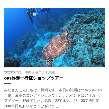
ホエールスイムは、通常のスノーケリングやスキンダイビ
ングに伴う危険に加え、予測不能なクジラの行動や、クジ
ラとの接触によってトラブルが発生する可能性がありま
す。さらに、流れのある海上で、船上からエントリーやエ
キジットを行う際にもトラブルが生じる可能性がありま
す。そして、これらを要因として傷害や損害が発生する場
合があります。またホエールスイムでは、これら以外にも
想定できないトラブルが発生する可能性があります。
参加者はこれらのリスクを理解し、傷害や損害につながっ
た場合、またはその他いかなる理由があっても、当ツアー
開催主催者とガイド、船舶の保有者及び船長に対して損害
賠償を請求しません。
2020/07/21 |
沖縄店海ログ
|
沖縄
oasis御一行様ショップツアー
承諾しました。
みなさんこんにちは、川畑です。本日の沖縄はツルツルのべ
た凪！最高のコンディションでした。ポイントはアリガー、
上記承諾ください。
アイダー、野崎でした。気温 32℃水温 29～30℃透明度
30m本日もありがとうございまし...