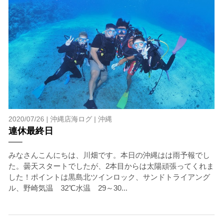
3.クジラとの距離と泳ぎ方
クジラの観察は水面からのみとし、素潜りは禁止としま
す。クジラによっては、人が近くを泳ぐことを嫌い、逃
げてしまう場合があります。そのため、原則として緊急
時やガイドの指示がある場合を除き、クジラの近くでフ
ィンキックなどをして泳ぐことも禁止します。クジラは
一度でもそのような行動を取る人間を嫌がってしまう
と、その後スイムで近づくことができなくなる場合が多
いため、必ずこれらの事項をお守りください。
4.スイム遂行の可否と返金について
ツアー当日は、ゲストの安全を最優先とし、可能な限り
2020/07/26 |
沖縄店海ログ
|
沖縄
スイムが実施できるよう努めます。しかし、万が一海に
連休最終日
エントリーできなかった場合や、クジラを発見できなか
った場合でも返金はいたしませんので、あらかじめご了
みなさんこんにちは、川畑です。本日の沖縄はは雨予報でし
承ください。
た。曇天スタートでしたが、2本目からは太陽頑張ってくれま
5.海況について
した！ポイントは黒島北ツインロック、サンドトライアング
沖縄の1月～3月は、季節的に海が穏やかな日は多くあり
ル、野崎気温 32℃水温 29～30...
ません。そのため、多少の波やうねりがある中でスノー
ケリングを行う場合が多くなります。泳力や体力に自信
のない方、また船酔いしやすい方は、ご自身で事前に十