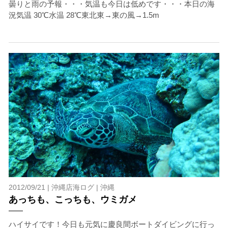
曇りと雨の予報・・・気温も今日は低めです・・・本日の海
況気温 30℃水温 28℃東北東→東の風→1.5m
2012/09/21 |
沖縄店海ログ
|
沖縄
あっちも、こっちも、ウミガメ
ハイサイです！今日も元気に慶良間ボートダイビングに行っ