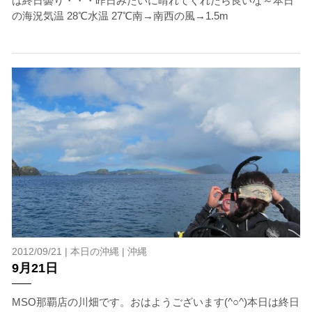
は終日曇り・・・昨日みたいに晴れてくれたら良いな～本日
の海況気温 28℃水温 27℃南→南西の風→1.5m
2012/09/21 |
本日の沖縄
|
沖縄
9月21日
MSO那覇店の川畑です。おはようございます(^○^)本日は終日