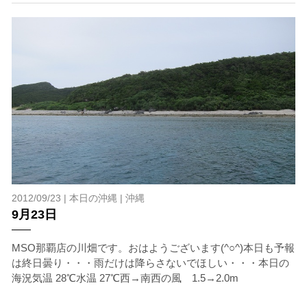
分な対策をお願いいたします。
6.参加条件
ツアー中に、スノーケリングやスキンダイビングの技術
が本ツアーに参加できるレベルに達していないと判断し
た場合には、参加をお断りする場合があります。スキン
ダイビングの経験が浅い方については、条件付きでのご
案内となる場合があります。その際のご返金には応じか
ねますので、あらかじめご了承ください。これまでの経
験については当日ご申告いただきますので、ご不安のあ
る方は事前にご相談ください。
7.器材やスーツのレンタル
ホエールスイム参加時に使用する器材やスーツのレンタ
2012/09/23 |
本日の沖縄
|
沖縄
ルをご希望の方は、事前にお申し出ください。
9月23日
承諾しました。
MSO那覇店の川畑です。おはようございます(^○^)本日も予報
は終日曇り・・・雨だけは降らさないでほしい・・・本日の
海況気温 28℃水温 27℃西→南西の風 1.5→2.0m
危険の告知