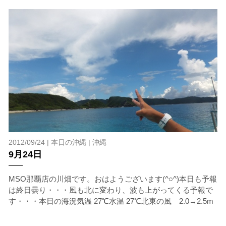
3.クジラとの距離と泳ぎ方
クジラの観察は水面からのみとし、素潜りは禁止としま
す。クジラによっては、人が近くを泳ぐことを嫌い、逃
げてしまう場合があります。そのため、原則として緊急
時やガイドの指示がある場合を除き、クジラの近くでフ
ィンキックなどをして泳ぐことも禁止します。クジラは
一度でもそのような行動を取る人間を嫌がってしまう
と、その後スイムで近づくことができなくなる場合が多
いため、必ずこれらの事項をお守りください。
4.スイム遂行の可否と返金について
ツアー当日は、ゲストの安全を最優先とし、可能な限り
スイムが実施できるよう努めます。しかし、万が一海に
エントリーできなかった場合や、クジラを発見できなか
2012/09/24 |
本日の沖縄
|
沖縄
った場合でも返金はいたしませんので、あらかじめご了
9月24日
承ください。
5.海況について
MSO那覇店の川畑です。おはようございます(^○^)本日も予報
沖縄の1月～3月は、季節的に海が穏やかな日は多くあり
は終日曇り・・・風も北に変わり、波も上がってくる予報で
ません。そのため、多少の波やうねりがある中でスノー
す・・・本日の海況気温 27℃水温 27℃北東の風 2.0→2.5m
ケリングを行う場合が多くなります。泳力や体力に自信
のない方、また船酔いしやすい方は、ご自身で事前に十