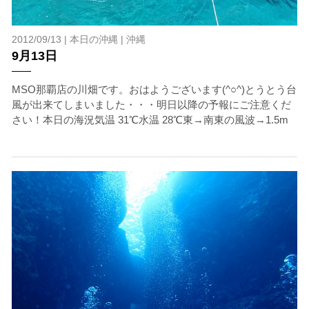
2012/09/13 |
本日の沖縄
|
沖縄
9月13日
MSO那覇店の川畑です。おはようございます(^○^)とうとう台
風が出来てしまいました・・・明日以降の予報にご注意くだ
さい！本日の海況気温 31℃水温 28℃東→南東の風波→1.5m