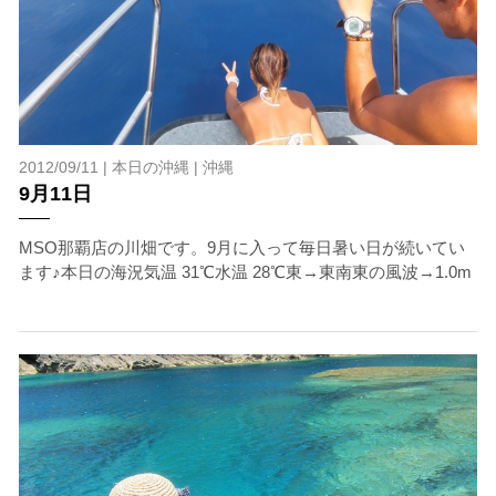
2012/09/11 |
本日の沖縄
|
沖縄
9月11日
MSO那覇店の川畑です。9月に入って毎日暑い日が続いてい
ます♪本日の海況気温 31℃水温 28℃東→東南東の風波→1.0m