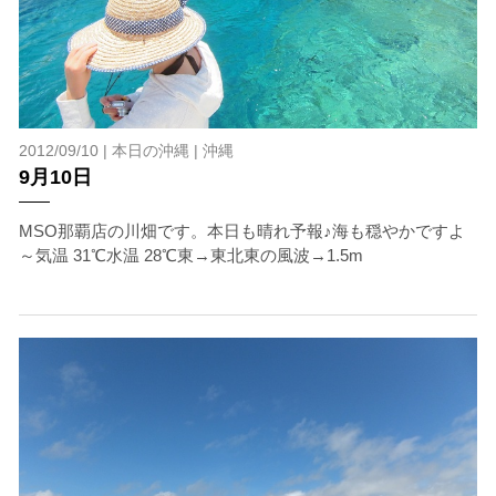
2012/09/10 |
本日の沖縄
|
沖縄
9月10日
MSO那覇店の川畑です。本日も晴れ予報♪海も穏やかですよ
～気温 31℃水温 28℃東→東北東の風波→1.5m