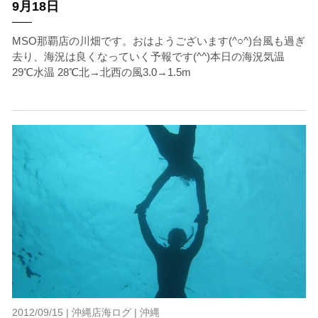
9月18日
MSO那覇店の川畑です。おはようございます(^○^)台風も過ぎ
去り、海況は良くなっていく予報です(^^)本日の海況気温
29℃水温 28℃北→北西の風3.0→1.5m
2012/09/15 |
沖縄店海ログ
|
沖縄