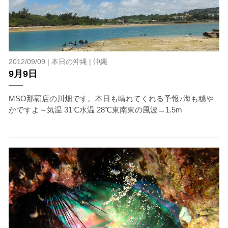
2012/09/09 |
本日の沖縄
|
沖縄
9月9日
MSO那覇店の川畑です。本日も晴れてくれる予報♪海も穏や
かですよ～気温 31℃水温 28℃東南東の風波→1.5m