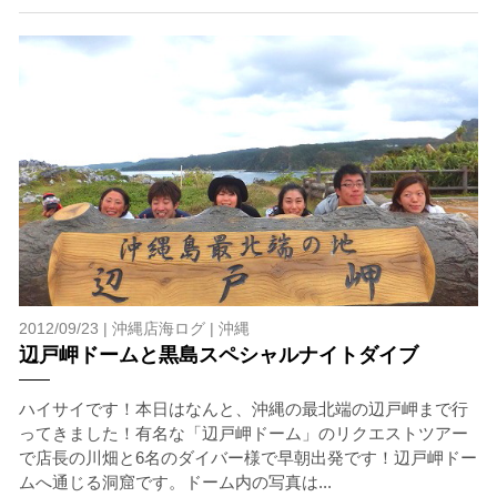
ホエールスイムは、通常のスノーケリングやスキンダイビ
ングに伴う危険に加え、予測不能なクジラの行動や、クジ
ラとの接触によってトラブルが発生する可能性がありま
す。さらに、流れのある海上で、船上からエントリーやエ
キジットを行う際にもトラブルが生じる可能性がありま
す。そして、これらを要因として傷害や損害が発生する場
合があります。またホエールスイムでは、これら以外にも
想定できないトラブルが発生する可能性があります。
参加者はこれらのリスクを理解し、傷害や損害につながっ
た場合、またはその他いかなる理由があっても、当ツアー
開催主催者とガイド、船舶の保有者及び船長に対して損害
賠償を請求しません。
2012/09/23 |
沖縄店海ログ
|
沖縄
承諾しました。
辺戸岬ドームと黒島スペシャルナイトダイブ
ハイサイです！本日はなんと、沖縄の最北端の辺戸岬まで行
ってきました！有名な「辺戸岬ドーム」のリクエストツアー
上記承諾ください。
で店長の川畑と6名のダイバー様で早朝出発です！辺戸岬ドー
ムへ通じる洞窟です。ドーム内の写真は...