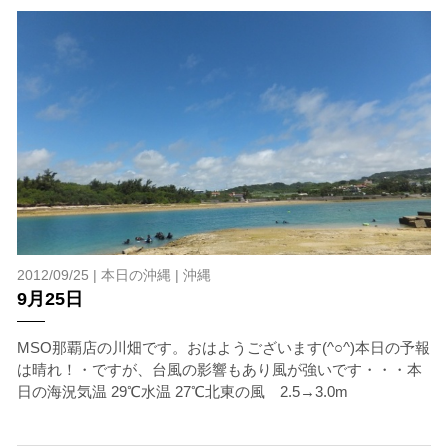
当ツアーの手順と注意点
1.スイム開始の判断
クジラを発見した場合は、その時のクジラの様子や海況
を確認し、ガイドがスイム開始可能と判断した場合にの
みエントリーを行います。
たとえクジラが近くを泳いでいても、状況によってはエ
2012/09/25 |
本日の沖縄
|
沖縄
ントリーを行わない場合があります。
9月25日
2.人数制限とエントリー順
MSO那覇店の川畑です。おはようございます(^○^)本日の予報
クジラへのストレス軽減や安全管理の観点から、エント
は晴れ！・ですが、台風の影響もあり風が強いです・・・本
リー人数を制限する場合があります。また、エントリー
日の海況気温 29℃水温 27℃北東の風 2.5→3.0m
の順番はガイドが決定しますので、必ずその指示に従っ
て準備してください。