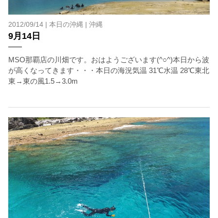
2012/09/14 |
本日の沖縄
|
沖縄
9月14日
MSO那覇店の川畑です。おはようございます(^○^)本日から波
が高くなってきます・・・本日の海況気温 31℃水温 28℃東北
東→東の風1.5→3.0m