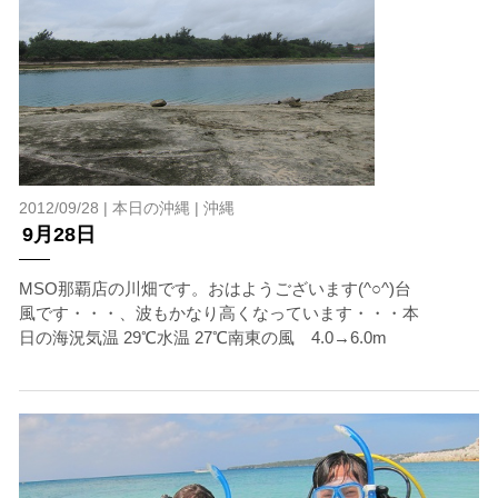
2012/09/28 |
本日の沖縄
|
沖縄
9月28日
MSO那覇店の川畑です。おはようございます(^○^)台
風です・・・、波もかなり高くなっています・・・本
日の海況気温 29℃水温 27℃南東の風 4.0→6.0m