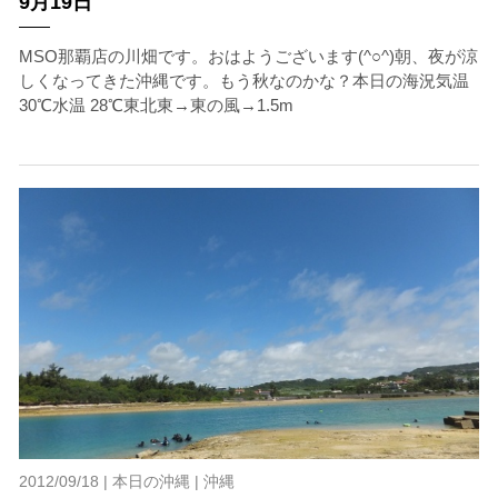
9月19日
MSO那覇店の川畑です。おはようございます(^○^)朝、夜が涼
しくなってきた沖縄です。もう秋なのかな？本日の海況気温
30℃水温 28℃東北東→東の風→1.5m
2012/09/18 |
本日の沖縄
|
沖縄