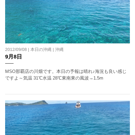
2012/09/08 |
本日の沖縄
|
沖縄
9月8日
MSO那覇店の川畑です。本日の予報は晴れ♪海況も良い感じ
ですよ～気温 31℃水温 28℃東南東の風波→1.5m