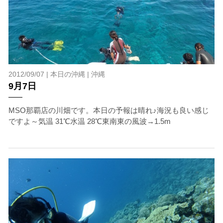
2012/09/07 |
本日の沖縄
|
沖縄
9月7日
MSO那覇店の川畑です。本日の予報は晴れ♪海況も良い感じ
ですよ～気温 31℃水温 28℃東南東の風波→1.5m