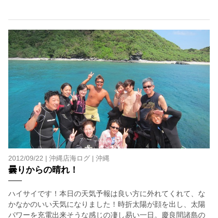
閉じる
2012/09/22 |
沖縄店海ログ
|
沖縄
曇りからの晴れ！
ハイサイです！本日の天気予報は良い方に外れてくれて、な
かなかのいい天気になりました！時折太陽が顔を出し、太陽
パワーを充電出来そうな感じの凄し易い一日。慶良間諸島の