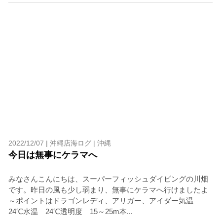
開催主催者とガイド、船舶の保有者及び船長に対して損害
賠償を請求しません。
承諾しました。
上記承諾ください。
閉じる
2022/12/07 |
沖縄店海ログ
|
沖縄
今日は無事にケラマへ
みなさんこんにちは、スーパーフィッシュダイビングの川畑
です。昨日の風も少し弱まり、無事にケラマへ行けましたよ
～ポイントはドラゴンレディ、アリガー、アイダー気温
24℃水温 24℃透明度 15～25m本...