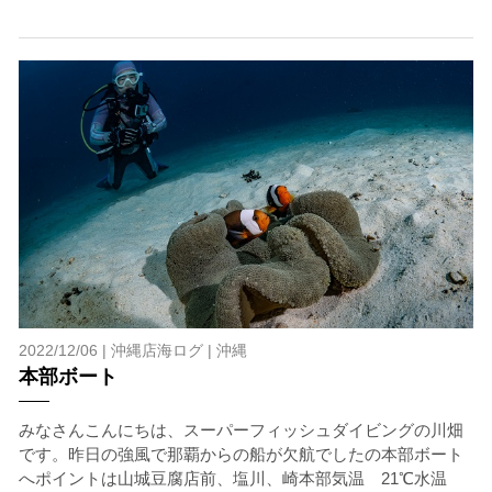
2022/12/06 |
沖縄店海ログ
|
沖縄
本部ボート
みなさんこんにちは、スーパーフィッシュダイビングの川畑
です。昨日の強風で那覇からの船が欠航でしたの本部ボート
へポイントは山城豆腐店前、塩川、崎本部気温 21℃水温