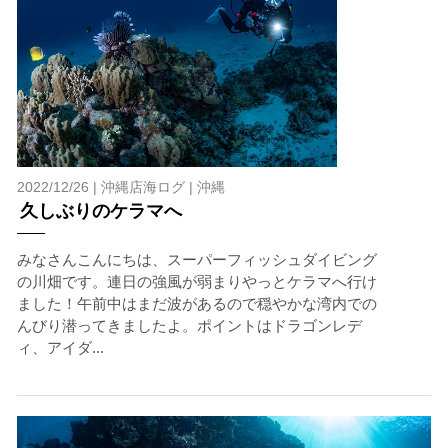
みエントリーを行います。
たとえクジラが近くを泳いでいても、状況によってはエ
ントリーを行わない場合があります。
2.人数制限とエントリー順
クジラへのストレス軽減や安全管理の観点から、エント
リー人数を制限する場合があります。また、エントリー
の順番はガイドが決定しますので、必ずその指示に従っ
て準備してください。
2022/12/26 |
沖縄店海ログ
|
沖縄
久しぶりのケラマへ
3.クジラとの距離と泳ぎ方
クジラの観察は水面からのみとし、素潜りは禁止としま
みなさんこんにちは、スーパーフィッシュダイビング
す。クジラによっては、人が近くを泳ぐことを嫌い、逃
の川畑です。連日の強風が弱まりやっとケラマへ行け
げてしまう場合があります。そのため、原則として緊急
ました！午前中はまだ波があるので穏やかな湾内での
時やガイドの指示がある場合を除き、クジラの近くでフ
んびり潜ってきましたよ。ポイントはドラゴンレデ
ィンキックなどをして泳ぐことも禁止します。クジラは
ィ、アイダ...
一度でもそのような行動を取る人間を嫌がってしまう
と、その後スイムで近づくことができなくなる場合が多
いため、必ずこれらの事項をお守りください。
4.スイム遂行の可否と返金について
ツアー当日は、ゲストの安全を最優先とし、可能な限り