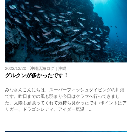
スイムが実施できるよう努めます。しかし、万が一海に
エントリーできなかった場合や、クジラを発見できなか
った場合でも返金はいたしませんので、あらかじめご了
承ください。
5.海況について
沖縄の1月～3月は、季節的に海が穏やかな日は多くあり
ません。そのため、多少の波やうねりがある中でスノー
ケリングを行う場合が多くなります。泳力や体力に自信
のない方、また船酔いしやすい方は、ご自身で事前に十
分な対策をお願いいたします。
2022/12/20 |
沖縄店海ログ
|
沖縄
グルクンが多かったです！
6.参加条件
ツアー中に、スノーケリングやスキンダイビングの技術
みなさんこんにちは、スーパーフィッシュダイビングの川畑
が本ツアーに参加できるレベルに達していないと判断し
です。昨日までの風も弱まり今日はケラマへ行ってきまし
た場合には、参加をお断りする場合があります。スキン
た。太陽も頑張ってくれて気持ち良かったです♪ポイントはア
ダイビングの経験が浅い方については、条件付きでのご
リガー、ドラゴンレディ、アイダー気温 ...
案内となる場合があります。その際のご返金には応じか
ねますので、あらかじめご了承ください。これまでの経
験については当日ご申告いただきますので、ご不安のあ
る方は事前にご相談ください。