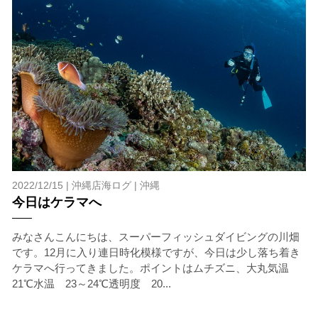
7.器材やスーツのレンタル
ホエールスイム参加時に使用する器材やスーツのレンタ
ルをご希望の方は、事前にお申し出ください。
承諾しました。
危険の告知
ホエールスイムは、通常のスノーケリングやスキンダイビ
ングに伴う危険に加え、予測不能なクジラの行動や、クジ
2022/12/15 |
沖縄店海ログ
|
沖縄
ラとの接触によってトラブルが発生する可能性がありま
今日はケラマへ
す。さらに、流れのある海上で、船上からエントリーやエ
キジットを行う際にもトラブルが生じる可能性がありま
みなさんこんにちは、スーパーフィッシュダイビングの川畑
す。そして、これらを要因として傷害や損害が発生する場
です。12月に入り連日時化模様ですが、今日は少し落ち着き
合があります。またホエールスイムでは、これら以外にも
ケラマへ行ってきました。ポイントはムチズニ、大丸気温
想定できないトラブルが発生する可能性があります。
21℃水温 23～24℃透明度 20...
参加者はこれらのリスクを理解し、傷害や損害につながっ
た場合、またはその他いかなる理由があっても、当ツアー