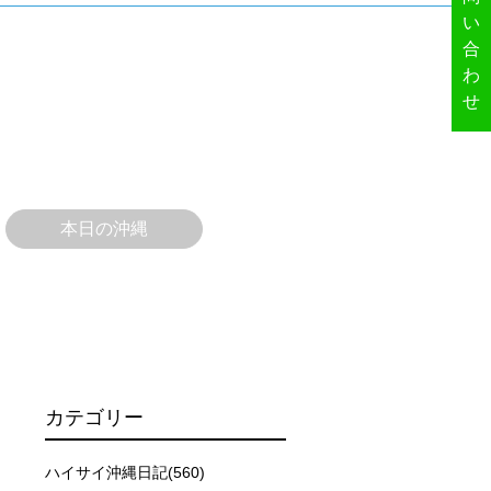
い
合
わ
せ
本日の沖縄
ーを行います。
イドが決定しますので、必ずその指示に従って準備してくだ
カテゴリー
場合があります。そのため、原則として緊急時やガイドの指
取る人間を嫌がってしまうと、その後スイムで近づくことが
ハイサイ沖縄日記(560)