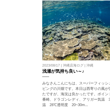
2023/08/17 |
沖縄店海ログ
|
沖縄
浅瀬が気持ち良い～♪
みなさんこんにちは、スーパーフィッシ
ビングの川畑です。本日は西寄りの風が
たですが、海況は良かったです。ポイン
番崎、ドラゴンレディ、アリガー気温 3
温 28℃透明度 20~30m...