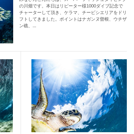
りください。
の川畑です。本日はリピーター様1000ダイブ記念で
チャーターして頂き、ケラマ、チービシエリアをドリ
スイムが実施できるよう努めます。しかし、万が一海にエントリー
フトしてきました。ポイントはナガンヌ曽根、ウチザ
ン礁、...
りません。そのため、多少の波やうねりがある中でスノーケリングを
いいたします。
が本ツアーに参加できるレベルに達していないと判断した場合には
があります。その際のご返金には応じかねますので、あらかじめご
ルをご希望の方は、事前にお申し出ください。