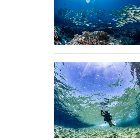
できなくなる場合が多いため、必ずこれらの事項をお守
4.スイム遂行の可否と返金について
ツアー当日は、ゲストの安全を最優先とし、可能な限り
金はいたしませんので、あらかじめご了承ください。
5.海況について
沖縄の1月～3月は、季節的に海が穏やかな日は多くあ
船酔いしやすい方は、ご自身で事前に十分な対策をお願
6.参加条件
ツアー中に、スノーケリングやスキンダイビングの技術
験が浅い方については、条件付きでのご案内となる場合
きますので、ご不安のある方は事前にご相談ください。
7.器材やスーツのレンタル
ホエールスイム参加時に使用する器材やスーツのレンタ
承諾しました。
危険の告知