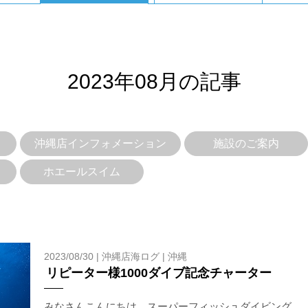
2023年08月の記事
沖縄店インフォメーション
施設のご案内
ホエールスイム
を確認し、ガイドがスイム開始可能と判断した場合にのみエントリ
ントリーを行わない場合があります。
リー人数を制限する場合があります。また、エントリーの順番はガ
2023/08/30 |
沖縄店海ログ
|
沖縄
リピーター様1000ダイブ記念チャーター
す。クジラによっては、人が近くを泳ぐことを嫌い、逃げてしまう
をして泳ぐことも禁止します。クジラは一度でもそのような行動を
みなさんこんにちは、スーパーフィッシュダイビング