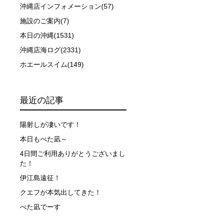
沖縄店インフォメーション(57)
施設のご案内(7)
できなかった場合や、クジラを発見できなかった場合でも返
本日の沖縄(1531)
沖縄店海ログ(2331)
行う場合が多くなります。泳力や体力に自信のない方、また
ホエールスイム(149)
最近の記事
、参加をお断りする場合があります。スキンダイビングの経
了承ください。これまでの経験については当日ご申告いただ
陽射しが凄いです！
本日もべた凪～
4日間ご利用ありがとうございまし
た！
伊江島遠征！
クエフが本気出してきた！
べた凪でーす