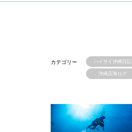
当ツアーの手順と注意点
ハイサイ沖縄日記
カテゴリー
1.スイム開始の判断
沖縄店海ログ
クジラを発見した場合は、その時のクジラの様子や海況
たとえクジラが近くを泳いでいても、状況によってはエ
2.人数制限とエントリー順
クジラへのストレス軽減や安全管理の観点から、エント
さい。
3.クジラとの距離と泳ぎ方
クジラの観察は水面からのみとし、素潜りは禁止としま
示がある場合を除き、クジラの近くでフィンキックなど