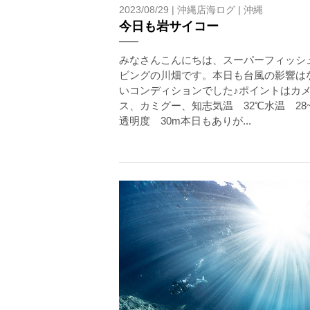
2023/08/29 |
沖縄店海ログ
|
沖縄
ホエールスイムは、通常のスノーケリングやスキンダイビ
今日も岩サイコー
流れのある海上で、船上からエントリーやエキジットを行
ルスイムでは、これら以外にも想定できないトラブルが発
みなさんこんにちは、スーパーフィッシ
参加者はこれらのリスクを理解し、傷害や損害につながっ
ビングの川畑です。本日も台風の影響は
しません。
いコンディションでした♪ポイントはカ
ス、カミグー、知志気温 32℃水温 28~
承諾しました。
透明度 30m本日もありが...