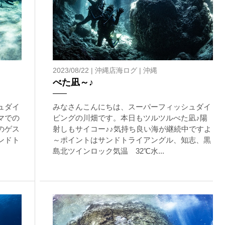
2023/08/22 |
沖縄店海ログ
|
沖縄
べた凪～♪
ュダイ
みなさんこんにちは、スーパーフィッシュダイ
マでの
ビングの川畑です。本日もツルツルべた凪♪陽
のゲス
射しもサイコー♪♪気持ち良い海が継続中ですよ
ンドト
～ポイントはサンドトライアングル、知志、黒
島北ツインロック気温 32℃水...