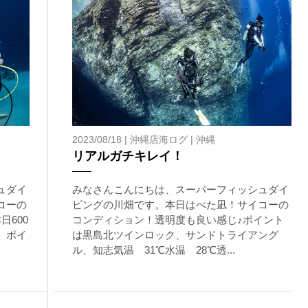
2023/08/18 |
沖縄店海ログ
|
沖縄
！
リアルガチキレイ！
ュダイ
みなさんこんにちは、スーパーフィッシュダイ
コーの
ビングの川畑です。本日はべた凪！サイコーの
600
コンディション！透明度も良い感じ♪ポイント
。ポイ
は黒島北ツインロック、サンドトライアング
ル、知志気温 31℃水温 28℃透...