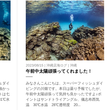
2023/08/15 |
沖縄店海ログ
|
沖縄
午前中太陽頑張ってくれました！
ュダイ
みなさんこんにちは、スーパーフィッシュダイ
強かっ
ビングの川畑です。本日は曇り予報でしたが、
トは七
午前中太陽頑張って気持ち良かったですよ♪ポ
1℃水
イントはサンドトライアングル、儀志布西気
温 30℃水温 28℃透明度 20...