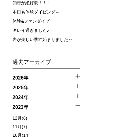
知志が絶好調！！！
触によってトラブルが発生する可能性があります。さらに、
本日も体験ダイビング～
因として傷害や損害が発生する場合があります。またホエー
体験&ファンダイブ
者とガイド、船舶の保有者及び船長に対して損害賠償を請求
キレイ過ぎました♪
岩が楽しい季節始まりました～
過去アーカイブ
2026年
2025年
2024年
2023年
12月(8)
11月(7)
10月(14)