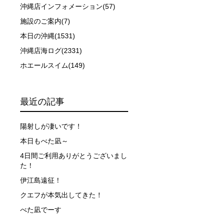
沖縄店インフォメーション(57)
施設のご案内(7)
できなかった場合や、クジラを発見できなかった場合でも返
本日の沖縄(1531)
沖縄店海ログ(2331)
行う場合が多くなります。泳力や体力に自信のない方、また
ホエールスイム(149)
最近の記事
、参加をお断りする場合があります。スキンダイビングの経
了承ください。これまでの経験については当日ご申告いただ
陽射しが凄いです！
本日もべた凪～
4日間ご利用ありがとうございまし
た！
伊江島遠征！
クエフが本気出してきた！
べた凪でーす