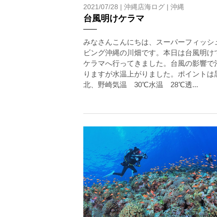
2021/07/28 |
沖縄店海ログ
|
沖縄
ホエールスイムは、通常のスノーケリングやスキンダイビ
台風明けケラマ
流れのある海上で、船上からエントリーやエキジットを行
ルスイムでは、これら以外にも想定できないトラブルが発
みなさんこんにちは、スーパーフィッシ
参加者はこれらのリスクを理解し、傷害や損害につながっ
ビング沖縄の川畑です。本日は台風明け
しません。
ケラマへ行ってきました。台風の影響で
りますが水温上がりました。ポイントは
承諾しました。
北、野崎気温 30℃水温 28℃透...