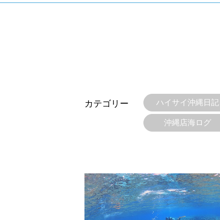
当ツアーの手順と注意点
ハイサイ沖縄日記
カテゴリー
1.スイム開始の判断
沖縄店海ログ
クジラを発見した場合は、その時のクジラの様子や海況
たとえクジラが近くを泳いでいても、状況によってはエ
2.人数制限とエントリー順
クジラへのストレス軽減や安全管理の観点から、エント
さい。
3.クジラとの距離と泳ぎ方
クジラの観察は水面からのみとし、素潜りは禁止としま
示がある場合を除き、クジラの近くでフィンキックなど