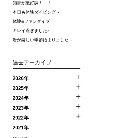
知志が絶好調！！！
触によってトラブルが発生する可能性があります。さらに、
本日も体験ダイビング～
因として傷害や損害が発生する場合があります。またホエー
体験&ファンダイブ
者とガイド、船舶の保有者及び船長に対して損害賠償を請求
キレイ過ぎました♪
岩が楽しい季節始まりました～
過去アーカイブ
2026年
2025年
2024年
2023年
2022年
2021年