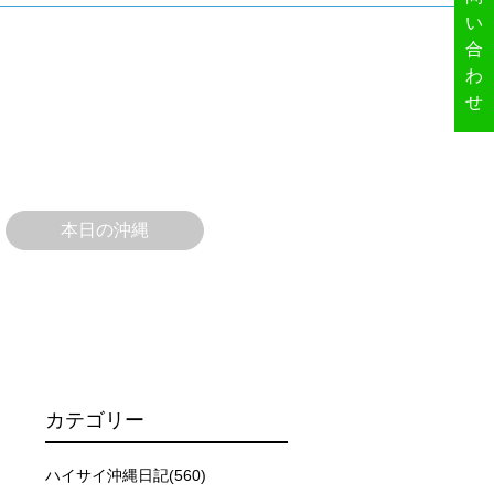
い
合
わ
せ
本日の沖縄
ーを行います。
イドが決定しますので、必ずその指示に従って準備してくだ
カテゴリー
場合があります。そのため、原則として緊急時やガイドの指
取る人間を嫌がってしまうと、その後スイムで近づくことが
ハイサイ沖縄日記(560)