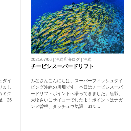
2021/07/06 |
沖縄店海ログ
|
沖縄
！
チービシスーパードリフト
ュダイ
みなさんこんにちは、スーパーフィッシュダイ
りまし
ビング沖縄の川畑です。本日はチービシスーパ
カミグ
ードリフトポイントへ潜ってきました。魚影、
 26
大物さいこサイコーでしたよ！ポイントはナガ
ンヌ曽根、タッチュウ気温 31℃...