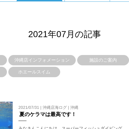
2021年07月の記事
沖縄店インフォメーション
施設のご案内
ホエールスイム
を確認し、ガイドがスイム開始可能と判断した場合にのみエントリ
ントリーを行わない場合があります。
リー人数を制限する場合があります。また、エントリーの順番はガ
2021/07/31 |
沖縄店海ログ
|
沖縄
夏のケラマは最高です！
す。クジラによっては、人が近くを泳ぐことを嫌い、逃げてしまう
をして泳ぐことも禁止します。クジラは一度でもそのような行動を
みなさんこんにちは、スーパーフィッシュダイビング