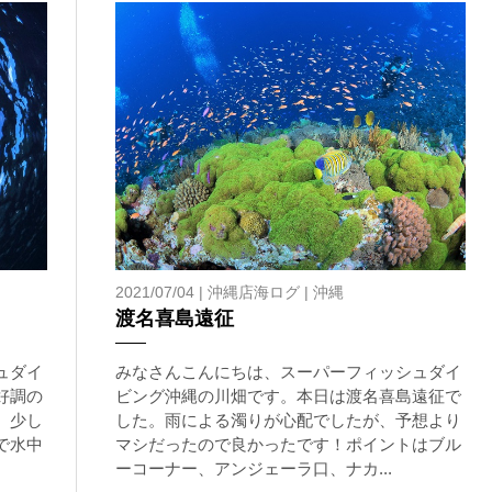
2021/07/04 |
沖縄店海ログ
|
沖縄
渡名喜島遠征
ュダイ
みなさんこんにちは、スーパーフィッシュダイ
好調の
ビング沖縄の川畑です。本日は渡名喜島遠征で
、少し
した。雨による濁りが心配でしたが、予想より
で水中
マシだったので良かったです！ポイントはブル
ーコーナー、アンジェーラ口、ナカ...