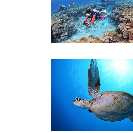
できなくなる場合が多いため、必ずこれらの事項をお守
4.スイム遂行の可否と返金について
ツアー当日は、ゲストの安全を最優先とし、可能な限り
金はいたしませんので、あらかじめご了承ください。
5.海況について
沖縄の1月～3月は、季節的に海が穏やかな日は多くあ
船酔いしやすい方は、ご自身で事前に十分な対策をお願
6.参加条件
ツアー中に、スノーケリングやスキンダイビングの技術
験が浅い方については、条件付きでのご案内となる場合
きますので、ご不安のある方は事前にご相談ください。
7.器材やスーツのレンタル
ホエールスイム参加時に使用する器材やスーツのレンタ
承諾しました。
危険の告知