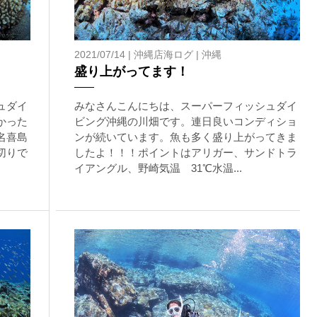
2021/07/14 |
沖縄店海ログ
|
沖縄
盛り上がってます！
ュダイ
みなさんこんにちは、スーパーフィッシュダイ
かった
ビング沖縄の川畑です。連日良いコンディショ
名喜島
ンが続いています。魚も多く盛り上がってきま
切りで
したよ！！！ポイントはアリガー、サンドトラ
イアングル、野崎気温 31℃水温...