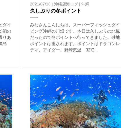
2021/07/16 |
沖縄店海ログ
|
沖縄
ングに伴う危険に加え、予測不能なクジラの行動や、クジラとの接
久しぶりの冬ポイント
う際にもトラブルが生じる可能性があります。そして、これらを要
生する可能性があります。
ュダイ
みなさんこんにちは、スーパーフィッシュダイ
た場合、またはその他いかなる理由があっても、当ツアー開催主催
て初の
ビング沖縄の川畑です。本日は久しぶりの北風
濁りあ
だったので冬ポイントへ行ってきました。砂地
黒島
ポイントは癒されます。ポイントはドラゴンレ
ディ、アイダー、野崎気温 32℃...
上記承諾ください。
閉じる