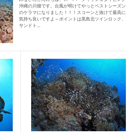
りください。
沖縄の川畑です。台風が明けてやっとベストシーズン
のケラマになりました！！！スコーンと抜けて最高に
スイムが実施できるよう努めます。しかし、万が一海にエントリー
気持ち良いですよ～ポイントは黒島北ツインロック、
サンドト...
りません。そのため、多少の波やうねりがある中でスノーケリングを
いいたします。
が本ツアーに参加できるレベルに達していないと判断した場合には
があります。その際のご返金には応じかねますので、あらかじめご
ルをご希望の方は、事前にお申し出ください。