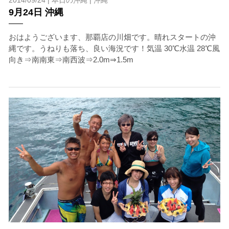
2014/09/24 |
本日の沖縄
|
沖縄
9月24日 沖縄
おはようございます、那覇店の川畑です。晴れスタートの沖
縄です。うねりも落ち、良い海況です！気温 30℃水温 28℃風
向き⇒南南東⇒南西波⇒2.0m⇒1.5m