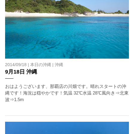
2014/09/18 |
本日の沖縄
|
沖縄
9月18日 沖縄
おはようございます、那覇店の川畑です。晴れスタートの沖
縄です！海況は穏やかです！気温 32℃水温 28℃風向き⇒北東
波⇒1.5m