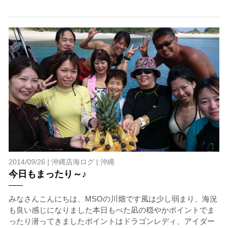
時やガイドの指示がある場合を除き、クジラの近くでフ
ィンキックなどをして泳ぐことも禁止します。クジラは
一度でもそのような行動を取る人間を嫌がってしまう
と、その後スイムで近づくことができなくなる場合が多
いため、必ずこれらの事項をお守りください。
4.スイム遂行の可否と返金について
ツアー当日は、ゲストの安全を最優先とし、可能な限り
スイムが実施できるよう努めます。しかし、万が一海に
エントリーできなかった場合や、クジラを発見できなか
った場合でも返金はいたしませんので、あらかじめご了
承ください。
5.海況について
沖縄の1月～3月は、季節的に海が穏やかな日は多くあり
2014/09/26 |
沖縄店海ログ
|
沖縄
ません。そのため、多少の波やうねりがある中でスノー
今日もまったり～♪
ケリングを行う場合が多くなります。泳力や体力に自信
のない方、また船酔いしやすい方は、ご自身で事前に十
みなさんこんにちは、MSOの川畑です風は少し弱まり、海況
分な対策をお願いいたします。
も良い感じになりました本日もべた凪の穏やかポイントでま
6.参加条件
ったり潜ってきましたポイントはドラゴンレディ、アイダー
ツアー中に、スノーケリングやスキンダイビングの技術