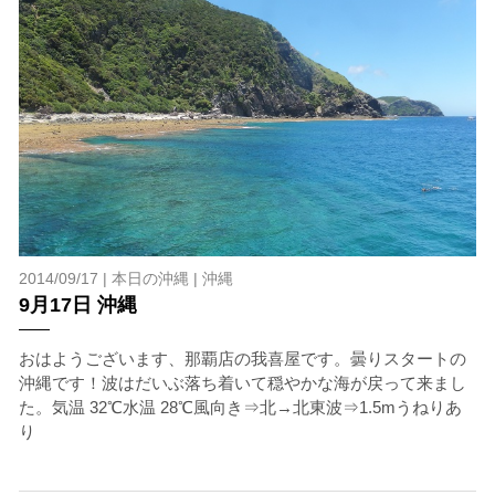
2014/09/17 |
本日の沖縄
|
沖縄
9月17日 沖縄
おはようございます、那覇店の我喜屋です。曇りスタートの
沖縄です！波はだいぶ落ち着いて穏やかな海が戻って来まし
た。気温 32℃水温 28℃風向き⇒北→北東波⇒1.5mうねりあ
り