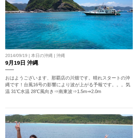
2014/09/19 |
本日の沖縄
|
沖縄
9月19日 沖縄
おはようございます、那覇店の川畑です。晴れスタートの沖
縄です！台風16号の影響により波が上がる予報です。。。気
温 31℃水温 28℃風向き⇒南東波⇒1.5m⇒2.0m