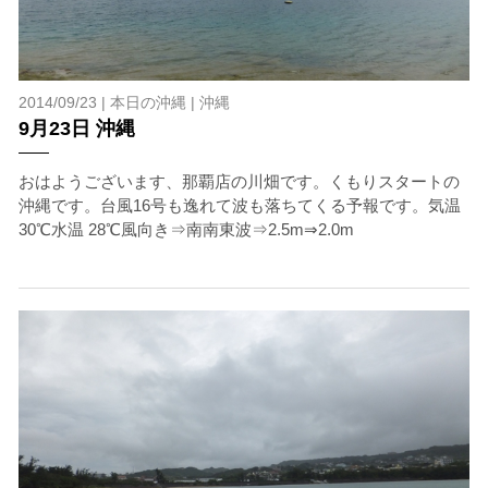
2014/09/23 |
本日の沖縄
|
沖縄
9月23日 沖縄
おはようございます、那覇店の川畑です。くもりスタートの
沖縄です。台風16号も逸れて波も落ちてくる予報です。気温
30℃水温 28℃風向き⇒南南東波⇒2.5m⇒2.0m