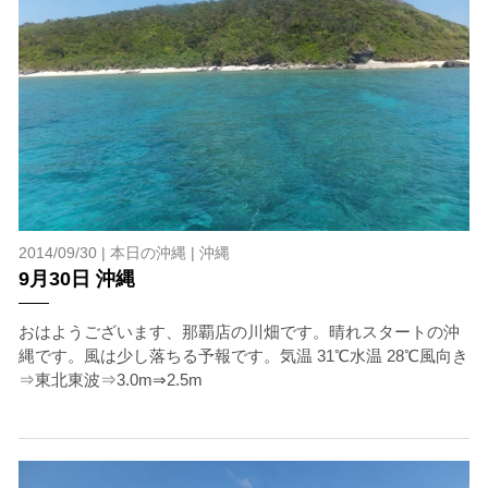
2014/09/30 |
本日の沖縄
|
沖縄
9月30日 沖縄
おはようございます、那覇店の川畑です。晴れスタートの沖
縄です。風は少し落ちる予報です。気温 31℃水温 28℃風向き
⇒東北東波⇒3.0m⇒2.5m