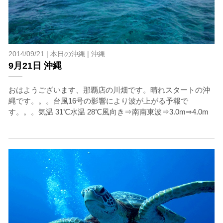
2014/09/21 |
本日の沖縄
|
沖縄
9月21日 沖縄
おはようございます、那覇店の川畑です。晴れスタートの沖
縄です。。。台風16号の影響により波が上がる予報で
す。。。気温 31℃水温 28℃風向き⇒南南東波⇒3.0m⇒4.0m