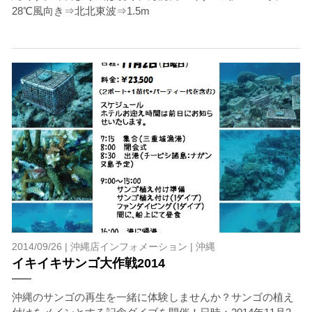
す。さらに、流れのある海上で、船上からエントリーやエ
28℃風向き⇒北北東波⇒1.5m
キジットを行う際にもトラブルが生じる可能性がありま
す。そして、これらを要因として傷害や損害が発生する場
合があります。またホエールスイムでは、これら以外にも
想定できないトラブルが発生する可能性があります。
参加者はこれらのリスクを理解し、傷害や損害につながっ
た場合、またはその他いかなる理由があっても、当ツアー
開催主催者とガイド、船舶の保有者及び船長に対して損害
賠償を請求しません。
承諾しました。
上記承諾ください。
2014/09/26 |
沖縄店インフォメーション
|
沖縄
イキイキサンゴ大作戦2014
閉じる
沖縄のサンゴの再生を一緒に体験しませんか？サンゴの植え