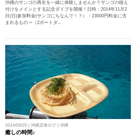
沖縄のサンゴの再生を一緒に体験しませんか？サンゴの植え
付けをメインとする記念ダイブを開催！日時：2014年11月2
日(日)参加料金(サンゴにちなんで！？）：23500円料金に含
まれるもの⇒（2ボートダ...
2014/09/25 |
沖縄店海ログ
|
沖縄
癒しの時間♪