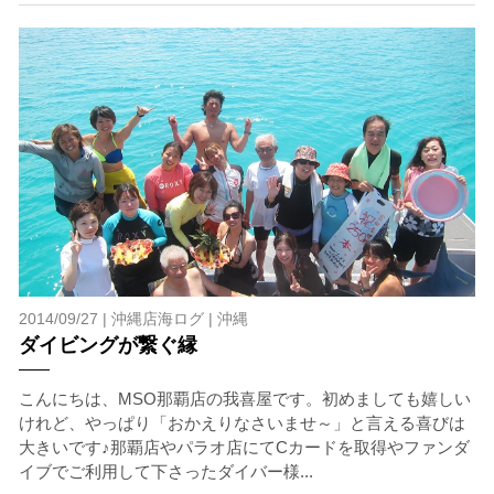
当ツアーの手順と注意点
1.スイム開始の判断
クジラを発見した場合は、その時のクジラの様子や海況
を確認し、ガイドがスイム開始可能と判断した場合にの
みエントリーを行います。
たとえクジラが近くを泳いでいても、状況によってはエ
ントリーを行わない場合があります。
2.人数制限とエントリー順
クジラへのストレス軽減や安全管理の観点から、エント
2014/09/27 |
沖縄店海ログ
|
沖縄
リー人数を制限する場合があります。また、エントリー
ダイビングが繋ぐ縁
の順番はガイドが決定しますので、必ずその指示に従っ
て準備してください。
こんにちは、MSO那覇店の我喜屋です。初めましても嬉しい
3.クジラとの距離と泳ぎ方
けれど、やっぱり「おかえりなさいませ～」と言える喜びは
クジラの観察は水面からのみとし、素潜りは禁止としま
大きいです♪那覇店やパラオ店にてCカードを取得やファンダ
す。クジラによっては、人が近くを泳ぐことを嫌い、逃
イブでご利用して下さったダイバー様...
げてしまう場合があります。そのため、原則として緊急