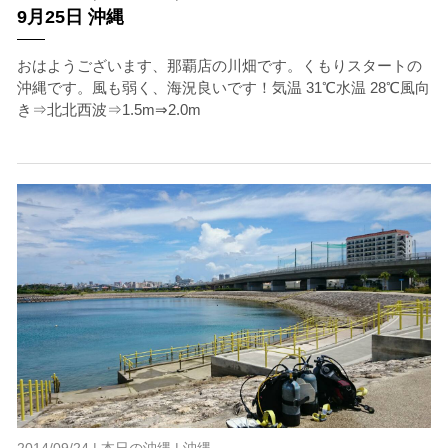
9月25日 沖縄
おはようございます、那覇店の川畑です。くもりスタートの
沖縄です。風も弱く、海況良いです！気温 31℃水温 28℃風向
き⇒北北西波⇒1.5m⇒2.0m