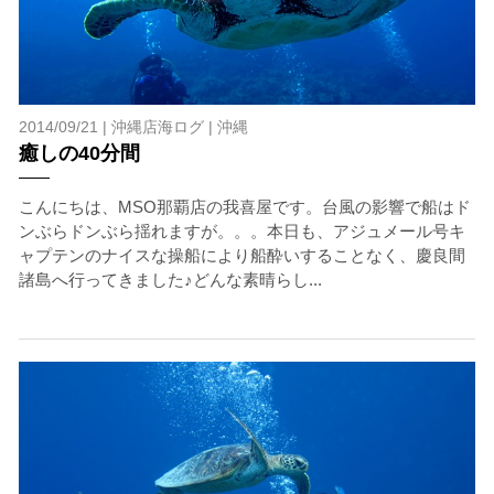
2014/09/21 |
沖縄店海ログ
|
沖縄
癒しの40分間
こんにちは、MSO那覇店の我喜屋です。台風の影響で船はド
ンぶらドンぶら揺れますが。。。本日も、アジュメール号キ
ャプテンのナイスな操船により船酔いすることなく、慶良間
諸島へ行ってきました♪どんな素晴らし...