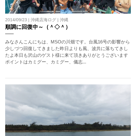
2014/09/23 |
沖縄店海ログ
|
沖縄
順調に回復中～（＾◇＾）
みなさんこんにちは、MSOの川畑です。台風16号の影響から
少しづつ回復してきました昨日よりも風、波共に落ちてきし
たよ本日も沢山のゲスト様に来て頂きありがとうございます
ポイントはカミグー、カミグー、儀志...