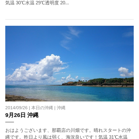
気温 30℃水温 29℃透明度 20...
が本ツアーに参加できるレベルに達していないと判断し
た場合には、参加をお断りする場合があります。スキン
ダイビングの経験が浅い方については、条件付きでのご
案内となる場合があります。その際のご返金には応じか
ねますので、あらかじめご了承ください。これまでの経
験については当日ご申告いただきますので、ご不安のあ
る方は事前にご相談ください。
7.器材やスーツのレンタル
ホエールスイム参加時に使用する器材やスーツのレンタ
ルをご希望の方は、事前にお申し出ください。
承諾しました。
2014/09/26 |
本日の沖縄
|
沖縄
危険の告知
9月26日 沖縄
ホエールスイムは、通常のスノーケリングやスキンダイビ
ングに伴う危険に加え、予測不能なクジラの行動や、クジ
おはようございます、那覇店の川畑です。晴れスタートの沖
ラとの接触によってトラブルが発生する可能性がありま
縄です。昨日より風は弱く、海況良いです！気温 31℃水温