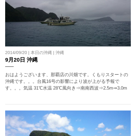
2014/09/20 |
本日の沖縄
|
沖縄
9月20日 沖縄
おはようございます、那覇店の川畑です。くもりスタートの
沖縄です。。。台風16号の影響により波が上がる予報で
す。。。気温 31℃水温 28℃風向き⇒南南西波⇒2.5m⇒3.0m