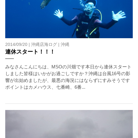
2014/09/20 |
沖縄店海ログ
|
沖縄
連休スタート！！！
みなさんこんにちは、MSOの川畑です本日から連休スタート
しました皆様はいかがお過ごしですか？沖縄は台風16号の影
響が出始めましたが、最悪の海況にはならずにすみそうです
ポイントはカメハウス、七番崎、6番...