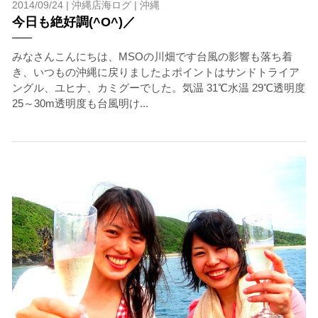
2014/09/24 |
沖縄店海ログ
|
沖縄
今日も絶好調(^O^)／
みなさんこんにちは、MSOの川畑です台風の影響も落ち着
き、いつもの沖縄に戻りましたよポイントはサンドトライア
ングル、ユヒナ、カミグーでした。気温 31℃水温 29℃透明度
25～30m透明度も台風明け...