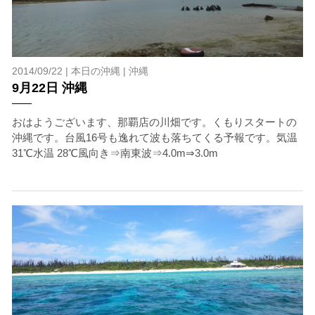
2014/09/22 |
本日の沖縄
|
沖縄
9月22日 沖縄
おはようございます、那覇店の川畑です。くもりスタートの
沖縄です。台風16号も逸れて波も落ちてくる予報です。気温
31℃水温 28℃風向き⇒南東波⇒4.0m⇒3.0m