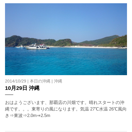
2014/10/29 |
本日の沖縄
|
沖縄
10月29日 沖縄
おはようございます、那覇店の川畑です。晴れスタートの沖
縄です。。。東寄りの風になります。気温 27℃水温 26℃風向
き⇒東波⇒2.0m⇒2.5m