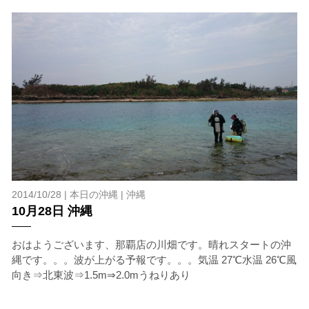
当ツアーの手順と注意点
1.スイム開始の判断
クジラを発見した場合は、その時のクジラの様子や海況
を確認し、ガイドがスイム開始可能と判断した場合にの
みエントリーを行います。
たとえクジラが近くを泳いでいても、状況によってはエ
ントリーを行わない場合があります。
2014/10/28 |
本日の沖縄
|
沖縄
2.人数制限とエントリー順
10月28日 沖縄
クジラへのストレス軽減や安全管理の観点から、エント
リー人数を制限する場合があります。また、エントリー
おはようございます、那覇店の川畑です。晴れスタートの沖
の順番はガイドが決定しますので、必ずその指示に従っ
縄です。。。波が上がる予報です。。。気温 27℃水温 26℃風
て準備してください。
向き⇒北東波⇒1.5m⇒2.0mうねりあり
3.クジラとの距離と泳ぎ方
クジラの観察は水面からのみとし、素潜りは禁止としま