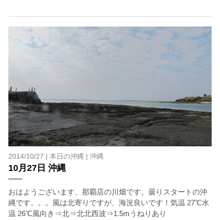
6.参加条件
ツアー中に、スノーケリングやスキンダイビングの技術
が本ツアーに参加できるレベルに達していないと判断し
た場合には、参加をお断りする場合があります。スキン
ダイビングの経験が浅い方については、条件付きでのご
案内となる場合があります。その際のご返金には応じか
ねますので、あらかじめご了承ください。これまでの経
験については当日ご申告いただきますので、ご不安のあ
る方は事前にご相談ください。
7.器材やスーツのレンタル
ホエールスイム参加時に使用する器材やスーツのレンタ
ルをご希望の方は、事前にお申し出ください。
2014/10/27 |
本日の沖縄
|
沖縄
承諾しました。
10月27日 沖縄
危険の告知
おはようございます、那覇店の川畑です。曇りスタートの沖
縄です。。。風は北寄りですが、海況良いです！気温 27℃水
ホエールスイムは、通常のスノーケリングやスキンダイビ
温 26℃風向き⇒北⇒北北西波⇒1.5mうねりあり