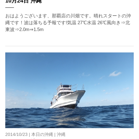
10月24日 沖縄
おはようございます、那覇店の川畑です。晴れスタートの沖
縄です！波は落ちる予報です!気温 27℃水温 26℃風向き⇒北
東波⇒2.0m⇒1.5m
2014/10/23 |
本日の沖縄
|
沖縄