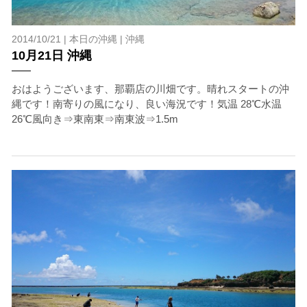
2014/10/21 |
本日の沖縄
|
沖縄
10月21日 沖縄
おはようございます、那覇店の川畑です。晴れスタートの沖
縄です！南寄りの風になり、良い海況です！気温 28℃水温
26℃風向き⇒東南東⇒南東波⇒1.5m