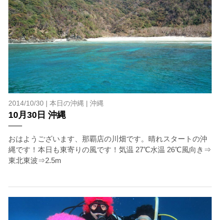
2014/10/30 |
本日の沖縄
|
沖縄
10月30日 沖縄
おはようございます、那覇店の川畑です。晴れスタートの沖
縄です！本日も東寄りの風です！気温 27℃水温 26℃風向き⇒
東北東波⇒2.5m