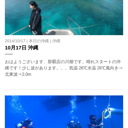
2014/10/17 |
本日の沖縄
|
沖縄
10月17日 沖縄
おはようございます、那覇店の川畑です。晴れスタートの沖
縄です！少し波があります。。。気温 26℃水温 26℃風向き⇒
北東波⇒2.0m