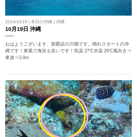
2014/10/19 |
本日の沖縄
|
沖縄
10月19日 沖縄
おはようございます、那覇店の川畑です。晴れスタートの沖
縄です！東風で海況も良いです！気温 27℃水温 26℃風向き⇒
東波⇒2.0m