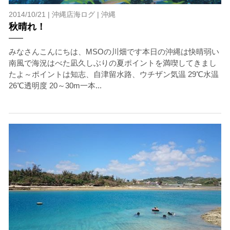
2014/10/21 |
沖縄店海ログ
|
沖縄
秋晴れ！
みなさんこんにちは、MSOの川畑です本日の沖縄は快晴弱い
南風で海況はべた凪久しぶりの夏ポイントを満喫してきまし
たよ～ポイントは知志、自津留水路、ウチザン気温 29℃水温
26℃透明度 20～30m一本...