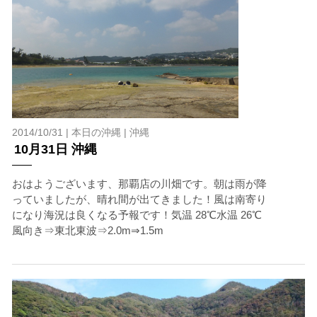
2014/10/31 |
本日の沖縄
|
沖縄
10月31日 沖縄
おはようございます、那覇店の川畑です。朝は雨が降
っていましたが、晴れ間が出てきました！風は南寄り
になり海況は良くなる予報です！気温 28℃水温 26℃
風向き⇒東北東波⇒2.0m⇒1.5m