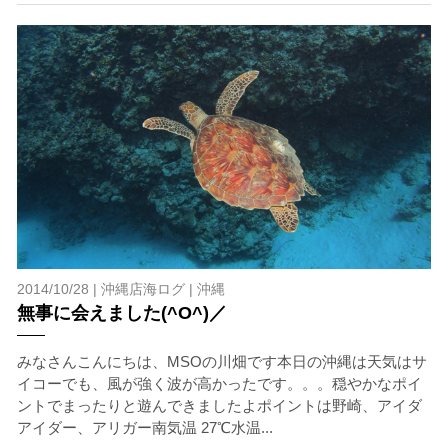
す。クジラによっては、人が近くを泳ぐことを嫌い、逃
げてしまう場合があります。そのため、原則として緊急
時やガイドの指示がある場合を除き、クジラの近くでフ
ィンキックなどをして泳ぐことも禁止します。クジラは
一度でもそのような行動を取る人間を嫌がってしまう
と、その後スイムで近づくことができなくなる場合が多
いため、必ずこれらの事項をお守りください。
4.スイム遂行の可否と返金について
ツアー当日は、ゲストの安全を最優先とし、可能な限り
スイムが実施できるよう努めます。しかし、万が一海に
エントリーできなかった場合や、クジラを発見できなか
った場合でも返金はいたしませんので、あらかじめご了
2014/10/28 |
沖縄店海ログ
|
沖縄
承ください。
無事に会えました(^O^)／
5.海況について
沖縄の1月～3月は、季節的に海が穏やかな日は多くあり
みなさんこんにちは、MSOの川畑です本日の沖縄は天気はサ
ません。そのため、多少の波やうねりがある中でスノー
イコーでも、風が強く波が高かったです。。。穏やかなポイ
ケリングを行う場合が多くなります。泳力や体力に自信
ントでまったりと遊んできましたよポイントは野崎、アイダ
のない方、また船酔いしやすい方は、ご自身で事前に十
アイダー、アリガー南気温 27℃水温...
分な対策をお願いいたします。