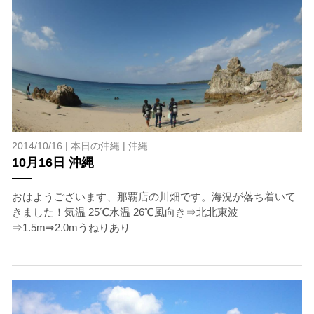
2014/10/16 |
本日の沖縄
|
沖縄
10月16日 沖縄
おはようございます、那覇店の川畑です。海況が落ち着いて
きました！気温 25℃水温 26℃風向き⇒北北東波
⇒1.5m⇒2.0mうねりあり