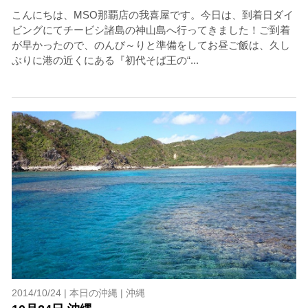
こんにちは、MSO那覇店の我喜屋です。今日は、到着日ダイ
ビングにてチービシ諸島の神山島へ行ってきました！ご到着
が早かったので、のんび～りと準備をしてお昼ご飯は、久し
ぶりに港の近くにある『初代そば王の“...
2014/10/24 |
本日の沖縄
|
沖縄