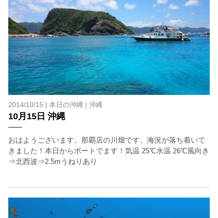
2014/10/15 |
本日の沖縄
|
沖縄
10月15日 沖縄
おはようございます、那覇店の川畑です。海況が落ち着いて
きました！本日からボートでます！気温 25℃水温 26℃風向き
⇒北西波⇒2.5mうねりあり