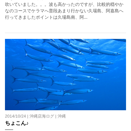
吹いていました。。。波も高かったのですが、比較的穏やか
なのコースでケラマへ普段あまり行かない久場島、阿嘉島へ
行ってきましたポイントは久場島南、阿...
2014/10/24 |
沖縄店海ログ
|
沖縄
ちょこん♪