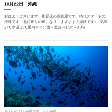
10月22日 沖縄
おはようございます、那覇店の我喜屋です。晴れスタートの
沖縄です！北西寄りの風になり、まずまずの海峡です♪。気温
27℃水温 25℃風向き⇒北西～北波⇒1.5m⇒3.0m
2014/10/22 |
沖縄店海ログ
|
沖縄