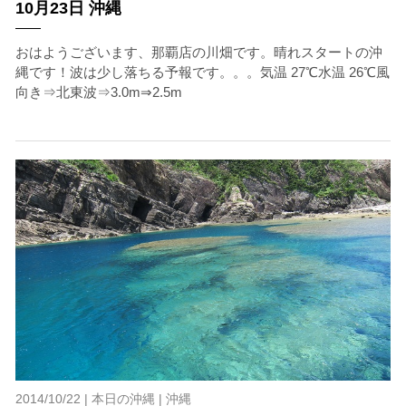
10月23日 沖縄
おはようございます、那覇店の川畑です。晴れスタートの沖
縄です！波は少し落ちる予報です。。。気温 27℃水温 26℃風
向き⇒北東波⇒3.0m⇒2.5m
2014/10/22 |
本日の沖縄
|
沖縄