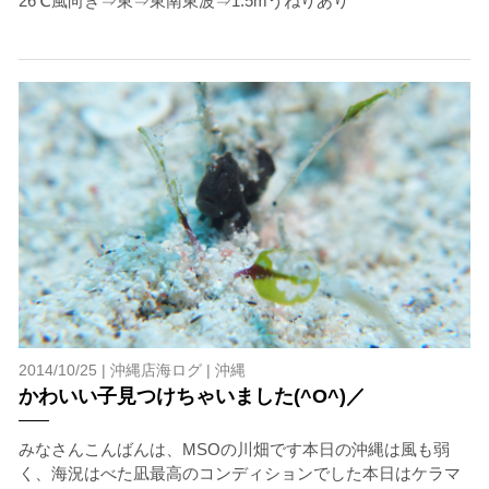
26℃風向き⇒東⇒東南東波⇒1.5mうねりあり
2014/10/25 |
沖縄店海ログ
|
沖縄
かわいい子見つけちゃいました(^O^)／
みなさんこんばんは、MSOの川畑です本日の沖縄は風も弱
く、海況はべた凪最高のコンディションでした本日はケラマ