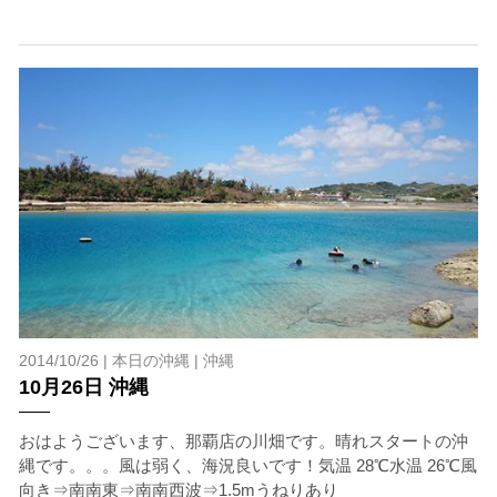
ングに伴う危険に加え、予測不能なクジラの行動や、クジ
ラとの接触によってトラブルが発生する可能性がありま
す。さらに、流れのある海上で、船上からエントリーやエ
キジットを行う際にもトラブルが生じる可能性がありま
す。そして、これらを要因として傷害や損害が発生する場
合があります。またホエールスイムでは、これら以外にも
想定できないトラブルが発生する可能性があります。
参加者はこれらのリスクを理解し、傷害や損害につながっ
た場合、またはその他いかなる理由があっても、当ツアー
開催主催者とガイド、船舶の保有者及び船長に対して損害
賠償を請求しません。
承諾しました。
2014/10/26 |
本日の沖縄
|
沖縄
10月26日 沖縄
上記承諾ください。
おはようございます、那覇店の川畑です。晴れスタートの沖
縄です。。。風は弱く、海況良いです！気温 28℃水温 26℃風
閉じる
向き⇒南南東⇒南南西波⇒1.5mうねりあり