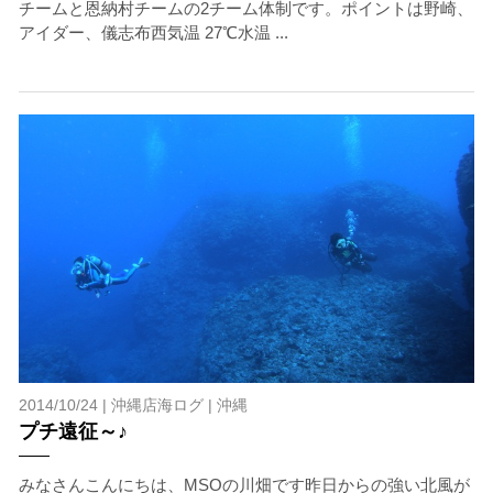
チームと恩納村チームの2チーム体制です。ポイントは野崎、
アイダー、儀志布西気温 27℃水温 ...
2014/10/24 |
沖縄店海ログ
|
沖縄
プチ遠征～♪
みなさんこんにちは、MSOの川畑です昨日からの強い北風が