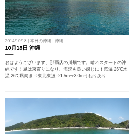
2014/10/18 |
本日の沖縄
|
沖縄
10月18日 沖縄
おはようございます、那覇店の川畑です。晴れスタートの沖
縄です！風は東寄りになり、海況も良い感じに！気温 26℃水
温 26℃風向き⇒東北東波⇒1.5m⇒2.0mうねりあり