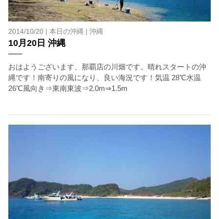
2014/10/20 |
本日の沖縄
|
沖縄
10月20日 沖縄
おはようございます、那覇店の川畑です。晴れスタートの沖
縄です！南寄りの風になり、良い海況です！気温 28℃水温
26℃風向き⇒東南東波⇒2.0m⇒1.5m