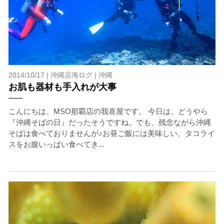
2014/10/17 |
沖縄店海ログ
|
沖縄
お肌も器材も手入れが大事
こんにちは、MSO那覇店の我喜屋です。 今日は、どうやら
『沖縄そばの日』だったそうですね。でも、残念ながら沖縄
そばは食べておりませんが♪お昼ご飯には美味しい、タコライ
スをお腹いっぱい食べてき...