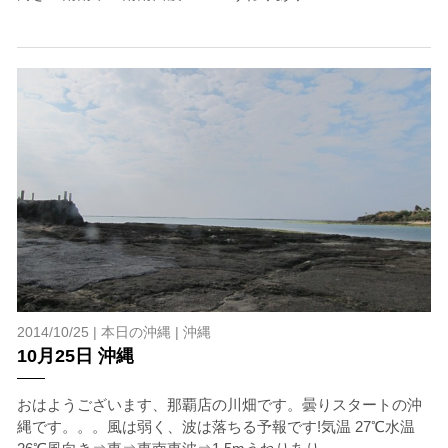
2014/10/25 |
本日の沖縄
|
沖縄
10月25日 沖縄
おはようございます、那覇店の川畑です。曇りスタートの沖
縄です。。。風は弱く、波は落ちる予報です!気温 27℃水温