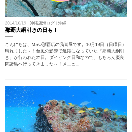
2014/10/19 |
沖縄店海ログ
|
沖縄
那覇大綱引きの日も！
こんにちは、MSO那覇店の我喜屋です。10月19日（日曜日）
晴れました～！台風の影響で延期になっていた『那覇大綱引
き』が行われた本日。ダイビング日和なので、もちろん慶良
間諸島へ行ってきました～！メニュ...