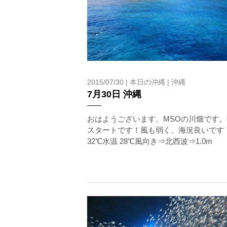
沖縄の1月～3月は、季節的に海が穏やかな日は多くあ
船酔いしやすい方は、ご自身で事前に十分な対策をお願
6.参加条件
ツアー中に、スノーケリングやスキンダイビングの技術
験が浅い方については、条件付きでのご案内となる場合
きますので、ご不安のある方は事前にご相談ください。
7.器材やスーツのレンタル
2015/07/30 |
本日の沖縄
|
沖縄
ホエールスイム参加時に使用する器材やスーツのレンタ
7月30日 沖縄
おはようございます、MSOの川畑です。
承諾しました。
スタートです！風も弱く、海況良いです
32℃水温 28℃風向き⇒北西波⇒1.0m
危険の告知
ホエールスイムは、通常のスノーケリングやスキンダイビ
流れのある海上で、船上からエントリーやエキジットを行
ルスイムでは、これら以外にも想定できないトラブルが発
参加者はこれらのリスクを理解し、傷害や損害につながっ
しません。