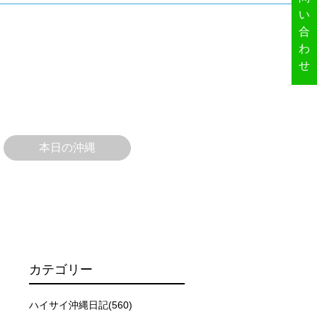
い
合
わ
せ
本日の沖縄
カテゴリー
ハイサイ沖縄日記(560)