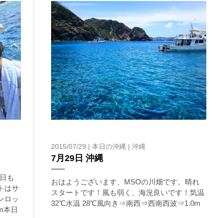
2015/07/29 |
本日の沖縄
|
沖縄
7月29日 沖縄
日も
おはようございます、MSOの川畑です。晴れ
トはサ
スタートです！風も弱く、海況良いです！気温
ンロッ
32℃水温 28℃風向き⇒南西⇒西南西波⇒1.0m
0m本日