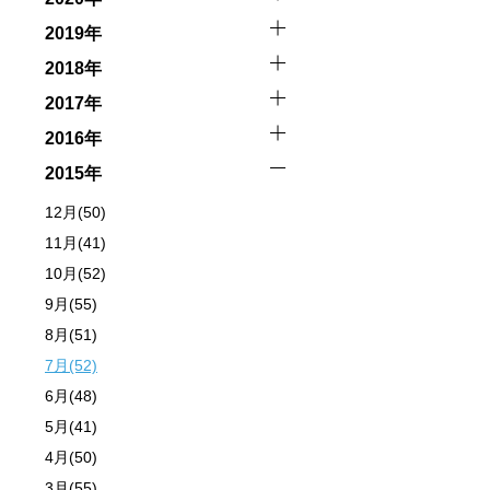
2019年
2018年
2017年
2016年
ーを行います。
2015年
12月(50)
イドが決定しますので、必ずその指示に従って準備してくだ
11月(41)
10月(52)
9月(55)
場合があります。そのため、原則として緊急時やガイドの指
取る人間を嫌がってしまうと、その後スイムで近づくことが
8月(51)
7月(52)
6月(48)
できなかった場合や、クジラを発見できなかった場合でも返
5月(41)
4月(50)
3月(55)