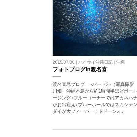
承諾しました。
2015/07/30 |
ハイサイ沖縄日記
|
沖縄
フォトブログin渡名喜
渡名喜島ブログ ~パート2~（写真撮影
川畑）沖縄本島から約1時間半ほどボー
ージング♪ブルーコーナーではアカネハ
がお出迎え♪ブルーホールではスカシテ
ダイが大フィーバー！ドドーン♪...