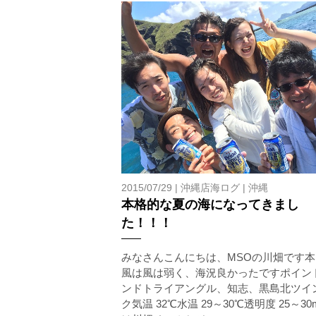
2015/07/29 |
沖縄店海ログ
|
沖縄
本格的な夏の海になってきまし
た！！！
みなさんこんにちは、MSOの川畑です本
風は風は弱く、海況良かったですポイン
ンドトライアングル、知志、黒島北ツイ
ク気温 32℃水温 29～30℃透明度 25～3