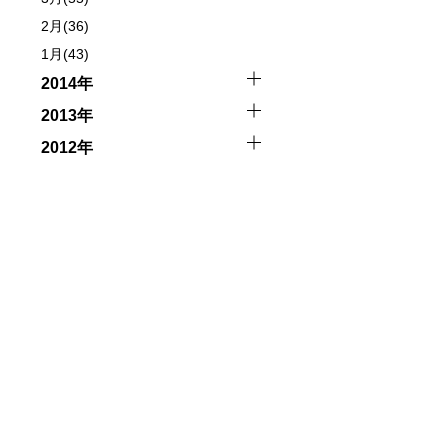
行う場合が多くなります。泳力や体力に自信のない方、また
2月(36)
1月(43)
2014年
、参加をお断りする場合があります。スキンダイビングの経
了承ください。これまでの経験については当日ご申告いただ
2013年
2012年
触によってトラブルが発生する可能性があります。さらに、
因として傷害や損害が発生する場合があります。またホエー
者とガイド、船舶の保有者及び船長に対して損害賠償を請求