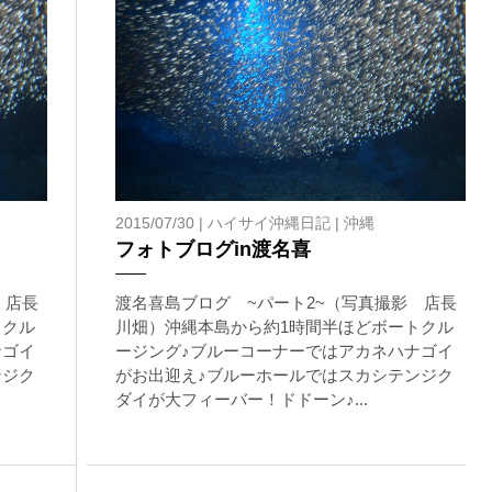
上記承諾ください。
閉じる
2015/07/30 |
ハイサイ沖縄日記
|
沖縄
フォトブログin渡名喜
 店長
渡名喜島ブログ ~パート2~（写真撮影 店長
トクル
川畑）沖縄本島から約1時間半ほどボートクル
ナゴイ
ージング♪ブルーコーナーではアカネハナゴイ
ンジク
がお出迎え♪ブルーホールではスカシテンジク
ダイが大フィーバー！ドドーン♪...