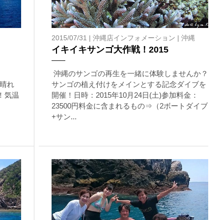
2015/07/31 |
沖縄店インフォメーション
|
沖縄
イキイキサンゴ大作戦！2015
を確認し、ガイドがスイム開始可能と判断した場合にのみエントリ
沖縄のサンゴの再生を一緒に体験しませんか？
ントリーを行わない場合があります。
晴れ
サンゴの植え付けをメインとする記念ダイブを
！気温
開催！日時：2015年10月24日(土)参加料金：
リー人数を制限する場合があります。また、エントリーの順番はガ
23500円料金に含まれるもの⇒（2ボートダイブ
+サン...
す。クジラによっては、人が近くを泳ぐことを嫌い、逃げてしまう
をして泳ぐことも禁止します。クジラは一度でもそのような行動を
りください。
スイムが実施できるよう努めます。しかし、万が一海にエントリー