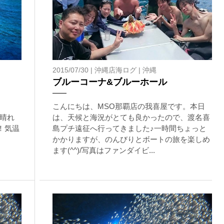
りません。そのため、多少の波やうねりがある中でスノーケリングを
いいたします。
が本ツアーに参加できるレベルに達していないと判断した場合には
があります。その際のご返金には応じかねますので、あらかじめご
2015/07/30 |
沖縄店海ログ
|
沖縄
ブルーコーナ&ブルーホール
ルをご希望の方は、事前にお申し出ください。
こんにちは、MSO那覇店の我喜屋です。本日
晴れ
は、天候と海況がとても良かったので、渡名喜
！気温
島プチ遠征へ行ってきました♪一時間ちょっと
かかりますが、のんびりとボートの旅を楽しめ
ます(^^)/写真はファンダイビ...
ングに伴う危険に加え、予測不能なクジラの行動や、クジラとの接
う際にもトラブルが生じる可能性があります。そして、これらを要
生する可能性があります。
た場合、またはその他いかなる理由があっても、当ツアー開催主催