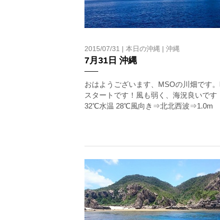
当ツアーの手順と注意点
2015/07/31 |
本日の沖縄
|
沖縄
1.スイム開始の判断
7月31日 沖縄
クジラを発見した場合は、その時のクジラの様子や海況
たとえクジラが近くを泳いでいても、状況によってはエ
おはようございます、MSOの川畑です。
2.人数制限とエントリー順
スタートです！風も弱く、海況良いです
クジラへのストレス軽減や安全管理の観点から、エント
32℃水温 28℃風向き⇒北北西波⇒1.0m
さい。
3.クジラとの距離と泳ぎ方
クジラの観察は水面からのみとし、素潜りは禁止としま
示がある場合を除き、クジラの近くでフィンキックなど
できなくなる場合が多いため、必ずこれらの事項をお守
4.スイム遂行の可否と返金について
ツアー当日は、ゲストの安全を最優先とし、可能な限り
金はいたしませんので、あらかじめご了承ください。
5.海況について