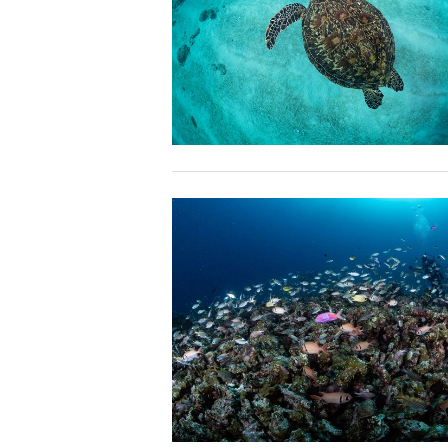
6.参加条件
ツアー中に、スノーケリングやスキンダイビングの技術
験が浅い方については、条件付きでのご案内となる場合
きますので、ご不安のある方は事前にご相談ください。
7.器材やスーツのレンタル
ホエールスイム参加時に使用する器材やスーツのレンタ
承諾しました。
危険の告知
ホエールスイムは、通常のスノーケリングやスキンダイビ
流れのある海上で、船上からエントリーやエキジットを行
ルスイムでは、これら以外にも想定できないトラブルが発
参加者はこれらのリスクを理解し、傷害や損害につながっ
しません。
承諾しました。