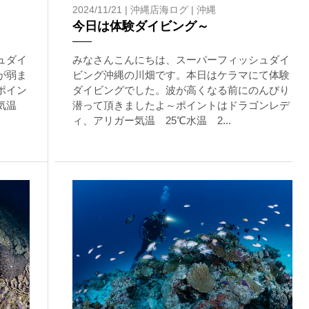
2024/11/21 |
沖縄店海ログ
|
沖縄
今日は体験ダイビング～
上記承諾ください。
ュダイ
みなさんこんにちは、スーパーフィッシュダイ
が弱ま
ビング沖縄の川畑です。本日はケラマにて体験
閉じる
ポイン
ダイビングでした。波が高くなる前にのんびり
根気温
潜って頂きましたよ～ポイントはドラゴンレデ
ィ、アリガー気温 25℃水温 2...