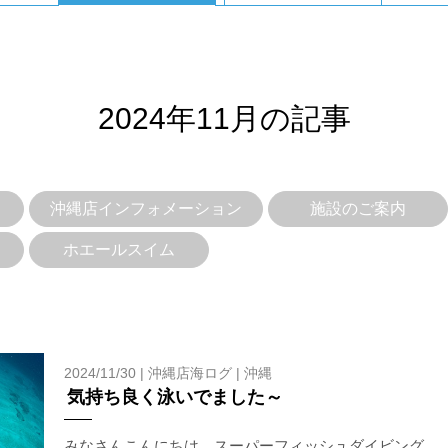
を確認し、ガイドがスイム開始可能と判断した場合にのみエントリ
ントリーを行わない場合があります。
2024年11月の記事
リー人数を制限する場合があります。また、エントリーの順番はガ
沖縄店インフォメーション
施設のご案内
す。クジラによっては、人が近くを泳ぐことを嫌い、逃げてしまう
をして泳ぐことも禁止します。クジラは一度でもそのような行動を
ホエールスイム
りください。
スイムが実施できるよう努めます。しかし、万が一海にエントリー
2024/11/30 |
沖縄店海ログ
|
沖縄
りません。そのため、多少の波やうねりがある中でスノーケリングを
気持ち良く泳いでました～
いいたします。
みなさんこんにちは、スーパーフィッシュダイビング