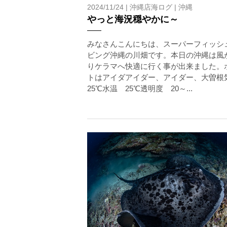
2024/11/24 |
沖縄店海ログ
|
沖縄
やっと海況穏やかに～
みなさんこんにちは、スーパーフィッシ
ビング沖縄の川畑です。本日の沖縄は風
りケラマへ快適に行く事が出来ました。
トはアイダアイダー、アイダー、大曽
25℃水温 25℃透明度 20～...