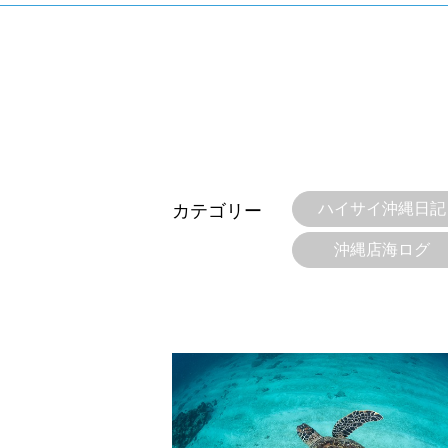
当ツアーの手順と注意点
1.スイム開始の判断
クジラを発見した場合は、その時のクジラの様子や海況
たとえクジラが近くを泳いでいても、状況によってはエ
2.人数制限とエントリー順
クジラへのストレス軽減や安全管理の観点から、エント
さい。
3.クジラとの距離と泳ぎ方
ハイサイ沖縄日記
カテゴリー
クジラの観察は水面からのみとし、素潜りは禁止としま
示がある場合を除き、クジラの近くでフィンキックなど
沖縄店海ログ
できなくなる場合が多いため、必ずこれらの事項をお守
4.スイム遂行の可否と返金について
ツアー当日は、ゲストの安全を最優先とし、可能な限り
金はいたしませんので、あらかじめご了承ください。
5.海況について
沖縄の1月～3月は、季節的に海が穏やかな日は多くあ
船酔いしやすい方は、ご自身で事前に十分な対策をお願