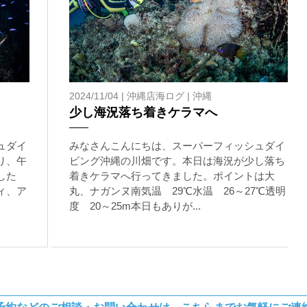
2024/11/04 |
沖縄店海ログ
|
沖縄
少し海況落ち着きケラマへ
ュダイ
みなさんこんにちは、スーパーフィッシュダイ
り、午
ビング沖縄の川畑です。本日は海況が少し落ち
した
着きケラマへ行ってきました。ポイントは大
ィ、ア
丸、ナガンヌ南気温 29℃水温 26～27℃透明
度 20～25m本日もありが...