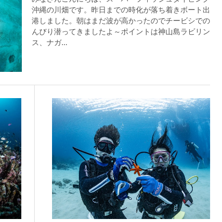
沖縄の川畑です。昨日までの時化が落ち着きボート出
が本ツアーに参加できるレベルに達していないと判断した場合には
港しました。朝はまだ波が高かったのでチービシでの
があります。その際のご返金には応じかねますので、あらかじめご
んびり潜ってきましたよ～ポイントは神山島ラビリン
ス、ナガ...
ルをご希望の方は、事前にお申し出ください。
ングに伴う危険に加え、予測不能なクジラの行動や、クジラとの接
う際にもトラブルが生じる可能性があります。そして、これらを要
生する可能性があります。
た場合、またはその他いかなる理由があっても、当ツアー開催主催