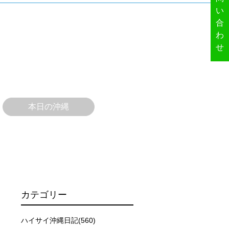
い
合
わ
ーを行います。
せ
イドが決定しますので、必ずその指示に従って準備してくだ
本日の沖縄
場合があります。そのため、原則として緊急時やガイドの指
取る人間を嫌がってしまうと、その後スイムで近づくことが
できなかった場合や、クジラを発見できなかった場合でも返
カテゴリー
行う場合が多くなります。泳力や体力に自信のない方、また
ハイサイ沖縄日記(560)