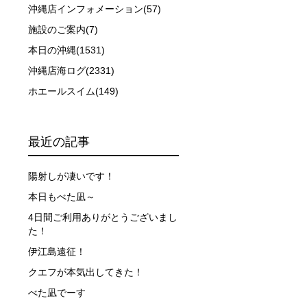
沖縄店インフォメーション(57)
、参加をお断りする場合があります。スキンダイビングの経
施設のご案内(7)
了承ください。これまでの経験については当日ご申告いただ
本日の沖縄(1531)
沖縄店海ログ(2331)
ホエールスイム(149)
最近の記事
陽射しが凄いです！
触によってトラブルが発生する可能性があります。さらに、
本日もべた凪～
因として傷害や損害が発生する場合があります。またホエー
4日間ご利用ありがとうございまし
た！
者とガイド、船舶の保有者及び船長に対して損害賠償を請求
伊江島遠征！
クエフが本気出してきた！
べた凪でーす