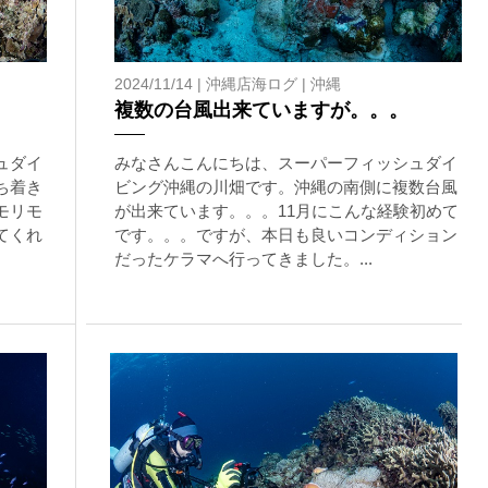
2024/11/14 |
沖縄店海ログ
|
沖縄
複数の台風出来ていますが。。。
ュダイ
みなさんこんにちは、スーパーフィッシュダイ
ち着き
ビング沖縄の川畑です。沖縄の南側に複数台風
モリモ
が出来ています。。。11月にこんな経験初めて
てくれ
です。。。ですが、本日も良いコンディション
だったケラマへ行ってきました。...