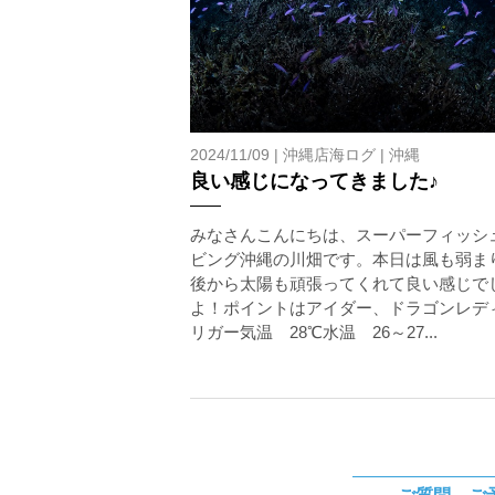
2024/11/09 |
沖縄店海ログ
|
沖縄
良い感じになってきました♪
みなさんこんにちは、スーパーフィッシ
ビング沖縄の川畑です。本日は風も弱ま
後から太陽も頑張ってくれて良い感じで
よ！ポイントはアイダー、ドラゴンレデ
リガー気温 28℃水温 26～27...