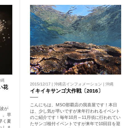
沖縄
2015/12/17 |
沖縄店インフォメーション
|
沖縄
い花
イキイキサンゴ大作戦〔2016〕
こんにちは、MSO那覇店の我喜屋です！本日
波が
は、少し気が早いですが来年行われるイベント
。。早
のご紹介です！毎年10月～11月頃に行われてい
早く夏
たサンゴ植付イベントですが来年で10回目を迎
たしま