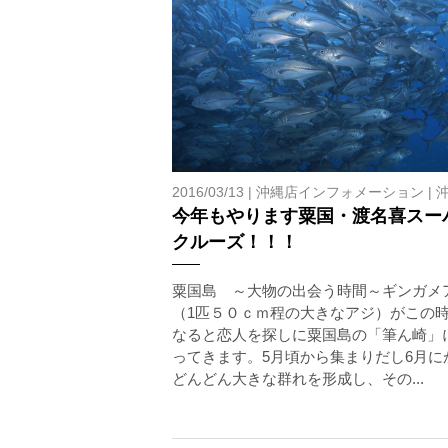
2016/03/13 |
沖縄店インフォメーション
|
今年もやります粟国・渡名喜スー
クルーズ！！！
粟国島 ～大物の出会う時間～ギンガメ
（1匹５０ｃｍ程の大きなアジ）がこの
なると恋人を探しに粟国島の「筆ん崎」
ってきます。5月頃から集まりだし6月に
どんどん大きな群れを形成し、その...