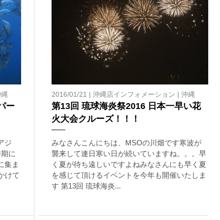
沖縄
2016/01/21 |
沖縄店インフォメーション
|
沖縄
パー
第13回 琉球海炎祭2016 日本一早い花
火大会クルーズ！！！
アジ
みなさんこんにちは、MSOの川畑です寒波が
時期に
襲来して連日寒い日が続いていますね。。。早
に集ま
く夏が待ち遠しいですよねみなさんにも早く夏
かけて
を感じて頂けるイベントを今年も開催いたしま
す 第13回 琉球海炎...