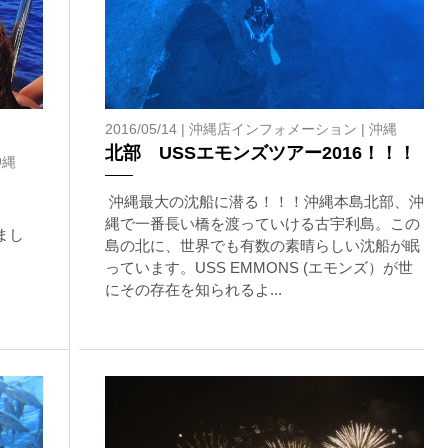
上記承諾ください。
2016/05/14 |
沖縄店インフォメーション
|
沖縄
閉じる
北部 USSエモンズツアー2016！！！
沖縄
沖縄最大の沈船に潜る！！！沖縄本島北部、沖
縄で一番長い橋を渡っていける古宇利島。この
まし
島の北に、世界でも有数の素晴らしい沈船が眠
っています。USS EMMONS (エモンズ）が世
にその存在を知られるよ...