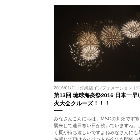
2016/01/21 |
沖縄店インフォメーション
|
第13回 琉球海炎祭2016 日本一早
火大会クルーズ！！！
みなさんこんにちは、MSOの川畑です寒
襲来して連日寒い日が続いていますね。
く夏が待ち遠しいですよねみなさんにも
を感じて頂けるイベントを今年も開催い