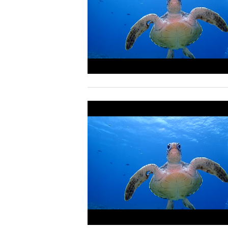
当ツアーの手順と注意点
1.スイム開始の判断
クジラを発見した場合は、その時のクジラの様子や海況
たとえクジラが近くを泳いでいても、状況によってはエ
2.人数制限とエントリー順
クジラへのストレス軽減や安全管理の観点から、エント
さい。
3.クジラとの距離と泳ぎ方
クジラの観察は水面からのみとし、素潜りは禁止としま
示がある場合を除き、クジラの近くでフィンキックなど
できなくなる場合が多いため、必ずこれらの事項をお守
4.スイム遂行の可否と返金について
ツアー当日は、ゲストの安全を最優先とし、可能な限り
金はいたしませんので、あらかじめご了承ください。
5.海況について
沖縄の1月～3月は、季節的に海が穏やかな日は多くあ
船酔いしやすい方は、ご自身で事前に十分な対策をお願