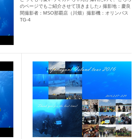
のページでもご紹介させて頂きました♪ 撮影地：慶良
間撮影者：MSO那覇店（川畑）撮影機：オリンパス
TG-4
を確認し、ガイドがスイム開始可能と判断した場合にのみエントリ
ントリーを行わない場合があります。
リー人数を制限する場合があります。また、エントリーの順番はガ
す。クジラによっては、人が近くを泳ぐことを嫌い、逃げてしまう
をして泳ぐことも禁止します。クジラは一度でもそのような行動を
りください。
スイムが実施できるよう努めます。しかし、万が一海にエントリー
りません。そのため、多少の波やうねりがある中でスノーケリングを
いいたします。