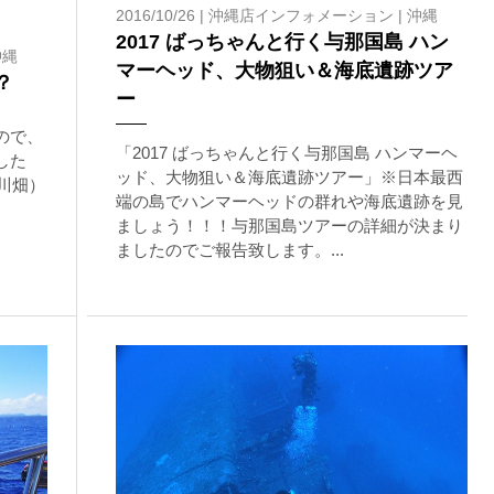
2016/10/26 |
沖縄店インフォメーション
|
沖縄
2017 ばっちゃんと行く与那国島 ハン
が本ツアーに参加できるレベルに達していないと判断した場合には
沖縄
マーヘッド、大物狙い＆海底遺跡ツア
があります。その際のご返金には応じかねますので、あらかじめご
？
ー
ので、
「2017 ばっちゃんと行く与那国島 ハンマーヘ
ルをご希望の方は、事前にお申し出ください。
した
ッド、大物狙い＆海底遺跡ツアー」※日本最西
川畑）
端の島でハンマーヘッドの群れや海底遺跡を見
ましょう！！！与那国島ツアーの詳細が決まり
ましたのでご報告致します。...
ングに伴う危険に加え、予測不能なクジラの行動や、クジラとの接
う際にもトラブルが生じる可能性があります。そして、これらを要
生する可能性があります。
た場合、またはその他いかなる理由があっても、当ツアー開催主催