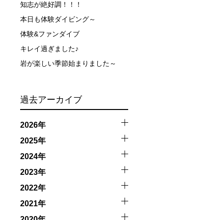
知志が絶好調！！！
本日も体験ダイビング～
、参加をお断りする場合があります。スキンダイビングの経
了承ください。これまでの経験については当日ご申告いただ
体験&ファンダイブ
キレイ過ぎました♪
岩が楽しい季節始まりました～
過去アーカイブ
2026年
2025年
触によってトラブルが発生する可能性があります。さらに、
2024年
因として傷害や損害が発生する場合があります。またホエー
2023年
2022年
者とガイド、船舶の保有者及び船長に対して損害賠償を請求
2021年
2020年