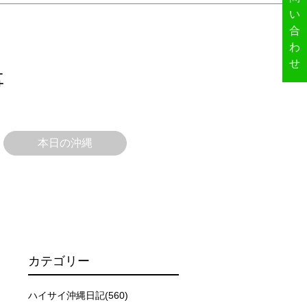
い
合
わ
せ
事
本日の沖縄
カテゴリー
ハイサイ沖縄日記(560)