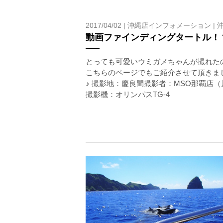
6.参加条件
ツアー中に、スノーケリングやスキンダイビングの技術
2017/04/02 |
沖縄店インフォメーション
|
験が浅い方については、条件付きでのご案内となる場合
動画ファインディングタートル！
きますので、ご不安のある方は事前にご相談ください。
7.器材やスーツのレンタル
とっても可愛いウミガメちゃんが撮れた
ホエールスイム参加時に使用する器材やスーツのレンタ
こちらのページでもご紹介させて頂きま
♪ 撮影地：慶良間撮影者：MSO那覇店（
撮影機：オリンパスTG-4
承諾しました。
危険の告知
ホエールスイムは、通常のスノーケリングやスキンダイビ
流れのある海上で、船上からエントリーやエキジットを行
ルスイムでは、これら以外にも想定できないトラブルが発
参加者はこれらのリスクを理解し、傷害や損害につながっ
しません。