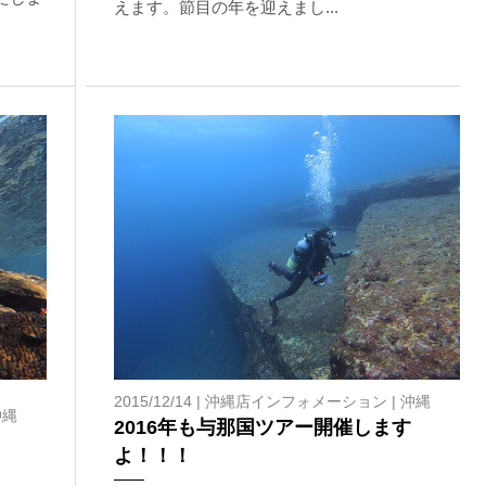
えます。節目の年を迎えまし...
2015/12/14 |
沖縄店インフォメーション
|
沖縄
沖縄
2016年も与那国ツアー開催します
よ！！！