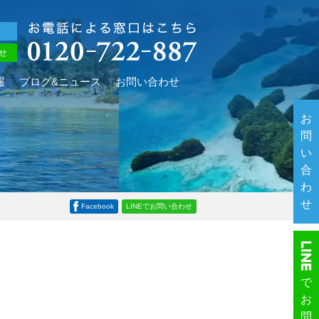
せ
報
ブログ&ニュース
お問い合わせ
お
問
い
合
わ
せ
Facebook
LINEでお問い合わせ
で
お
問