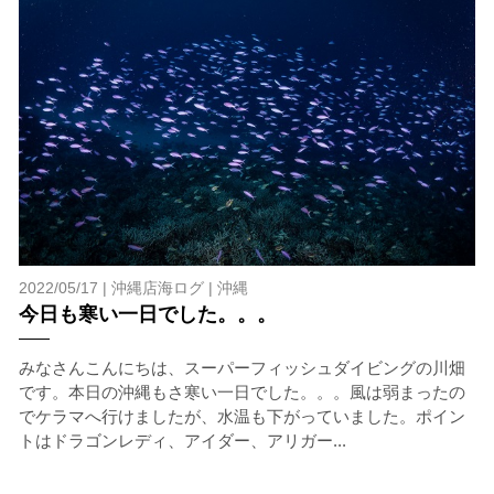
ツアー当日は、ゲストの安全を最優先とし、可能な限り
スイムが実施できるよう努めます。しかし、万が一海に
エントリーできなかった場合や、クジラを発見できなか
った場合でも返金はいたしませんので、あらかじめご了
承ください。
5.海況について
沖縄の1月～3月は、季節的に海が穏やかな日は多くあり
ません。そのため、多少の波やうねりがある中でスノー
ケリングを行う場合が多くなります。泳力や体力に自信
のない方、また船酔いしやすい方は、ご自身で事前に十
分な対策をお願いいたします。
2022/05/17 |
沖縄店海ログ
|
沖縄
6.参加条件
今日も寒い一日でした。。。
ツアー中に、スノーケリングやスキンダイビングの技術
が本ツアーに参加できるレベルに達していないと判断し
みなさんこんにちは、スーパーフィッシュダイビングの川畑
た場合には、参加をお断りする場合があります。スキン
です。本日の沖縄もさ寒い一日でした。。。風は弱まったの
ダイビングの経験が浅い方については、条件付きでのご
でケラマへ行けましたが、水温も下がっていました。ポイン
案内となる場合があります。その際のご返金には応じか
トはドラゴンレディ、アイダー、アリガー...
ねますので、あらかじめご了承ください。これまでの経
験については当日ご申告いただきますので、ご不安のあ
る方は事前にご相談ください。