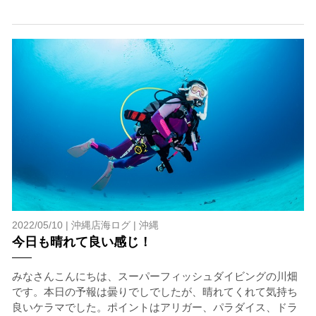
開催主催者とガイド、船舶の保有者及び船長に対して損害
賠償を請求しません。
承諾しました。
上記承諾ください。
閉じる
2022/05/10 |
沖縄店海ログ
|
沖縄
今日も晴れて良い感じ！
みなさんこんにちは、スーパーフィッシュダイビングの川畑
です。本日の予報は曇りでしでしたが、晴れてくれて気持ち
良いケラマでした。ポイントはアリガー、パラダイス、ドラ