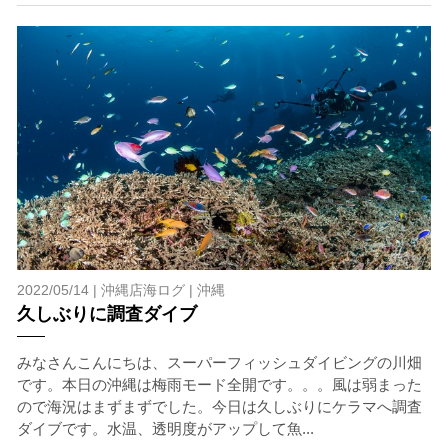
7.器材やスーツのレンタル
ホエールスイム参加時に使用する器材やスーツのレンタ
ルをご希望の方は、事前にお申し出ください。
承諾しました。
危険の告知
ホエールスイムは、通常のスノーケリングやスキンダイビ
ングに伴う危険に加え、予測不能なクジラの行動や、クジ
ラとの接触によってトラブルが発生する可能性がありま
2022/05/14 |
沖縄店海ログ
|
沖縄
す。さらに、流れのある海上で、船上からエントリーやエ
久しぶりに調査ダイブ
キジットを行う際にもトラブルが生じる可能性がありま
す。そして、これらを要因として傷害や損害が発生する場
みなさんこんにちは、スーパーフィッシュダイビングの川畑
合があります。またホエールスイムでは、これら以外にも
です。本日の沖縄は梅雨モード全開です。。。風は弱まった
想定できないトラブルが発生する可能性があります。
ので海況はまずまずでした。今日は久しぶりにケラマへ調査
参加者はこれらのリスクを理解し、傷害や損害につながっ
ダイブです。水温、透明度がアップして魚...
た場合、またはその他いかなる理由があっても、当ツアー