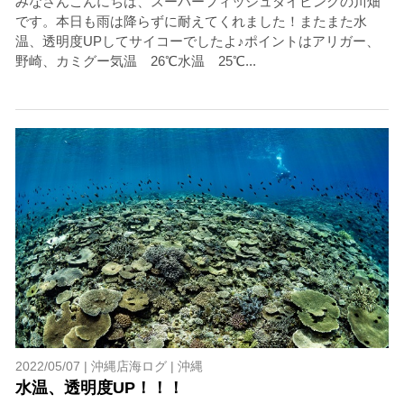
みなさんこんにちは、スーパーフィッシュダイビングの川畑
です。本日も雨は降らずに耐えてくれました！またまた水
温、透明度UPしてサイコーでしたよ♪ポイントはアリガー、
野崎、カミグー気温 26℃水温 25℃...
2022/05/07 |
沖縄店海ログ
|
沖縄
水温、透明度UP！！！