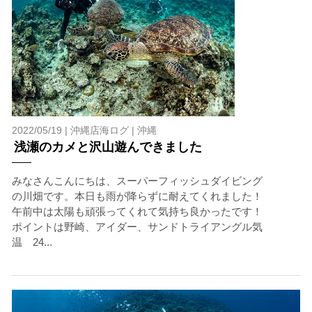
2022/05/19 |
沖縄店海ログ
|
沖縄
浅瀬のカメと沢山遊んできました
みなさんこんにちは、スーパーフィッシュダイビング
の川畑です。本日も雨が降らずに耐えてくれました！
午前中は太陽も頑張ってくれて気持ち良かったです！
ポイントは野崎、アイダー、サンドトライアングル気
温 24...
当ツアーの手順と注意点
1.スイム開始の判断
クジラを発見した場合は、その時のクジラの様子や海況