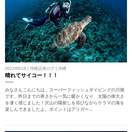
を確認し、ガイドがスイム開始可能と判断した場合にの
みエントリーを行います。
たとえクジラが近くを泳いでいても、状況によってはエ
ントリーを行わない場合があります。
2.人数制限とエントリー順
クジラへのストレス軽減や安全管理の観点から、エント
リー人数を制限する場合があります。また、エントリー
の順番はガイドが決定しますので、必ずその指示に従っ
て準備してください。
3.クジラとの距離と泳ぎ方
2022/05/18 |
沖縄店海ログ
|
沖縄
クジラの観察は水面からのみとし、素潜りは禁止としま
晴れてサイコー！！！
す。クジラによっては、人が近くを泳ぐことを嫌い、逃
げてしまう場合があります。そのため、原則として緊急
みなさんこんにちは、スーパーフィッシュダイビングの川畑
時やガイドの指示がある場合を除き、クジラの近くでフ
です。昨日までの寒さから一気に暖かくなり、太陽の偉大さ
ィンキックなどをして泳ぐことも禁止します。クジラは
を凄く感じました！沢山の陽射しを浴びながらケラマの海を
一度でもそのような行動を取る人間を嫌がってしまう
楽しんできましたよ。ポイントはアリガー...
と、その後スイムで近づくことができなくなる場合が多
いため、必ずこれらの事項をお守りください。
4.スイム遂行の可否と返金について