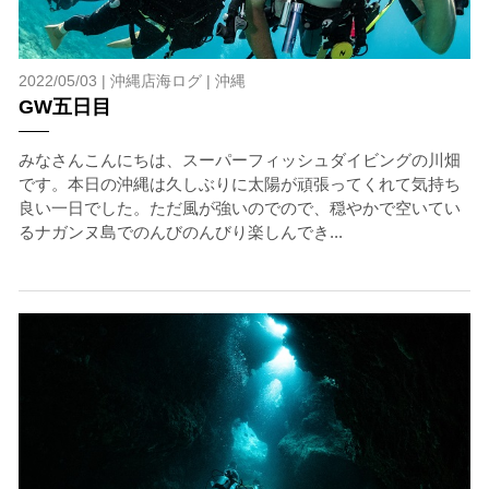
2022/05/03 |
沖縄店海ログ
|
沖縄
GW五日目
みなさんこんにちは、スーパーフィッシュダイビングの川畑
です。本日の沖縄は久しぶりに太陽が頑張ってくれて気持ち
良い一日でした。ただ風が強いのでので、穏やかで空いてい
るナガンヌ島でのんびのんびり楽しんでき...