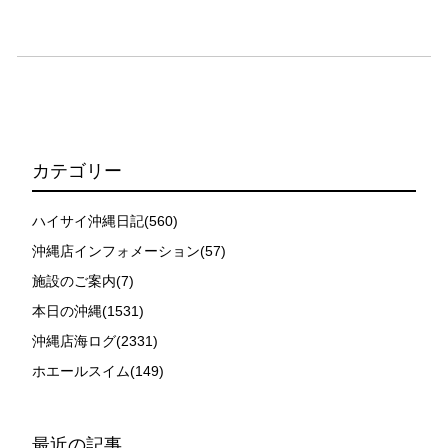
時やガイドの指示がある場合を除き、クジラの近くでフ
ィンキックなどをして泳ぐことも禁止します。クジラは
一度でもそのような行動を取る人間を嫌がってしまう
と、その後スイムで近づくことができなくなる場合が多
いため、必ずこれらの事項をお守りください。
4.スイム遂行の可否と返金について
ツアー当日は、ゲストの安全を最優先とし、可能な限り
スイムが実施できるよう努めます。しかし、万が一海に
カテゴリー
エントリーできなかった場合や、クジラを発見できなか
った場合でも返金はいたしませんので、あらかじめご了
ハイサイ沖縄日記(560)
承ください。
沖縄店インフォメーション(57)
5.海況について
施設のご案内(7)
沖縄の1月～3月は、季節的に海が穏やかな日は多くあり
ません。そのため、多少の波やうねりがある中でスノー
本日の沖縄(1531)
ケリングを行う場合が多くなります。泳力や体力に自信
沖縄店海ログ(2331)
のない方、また船酔いしやすい方は、ご自身で事前に十
ホエールスイム(149)
分な対策をお願いいたします。
6.参加条件
ツアー中に、スノーケリングやスキンダイビングの技術
最近の記事