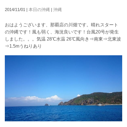
2014/11/01 |
本日の沖縄
|
沖縄
当ツアーの手順と注意点
おはようございます、那覇店の川畑です。晴れスタート
1.スイム開始の判断
の沖縄です！風も弱く、海況良いです！台風20号が発生
クジラを発見した場合は、その時のクジラの様子や海況
しました。。。気温 28℃水温 26℃風向き⇒南東⇒北東波
を確認し、ガイドがスイム開始可能と判断した場合にの
⇒1.5mうねりあり
みエントリーを行います。
たとえクジラが近くを泳いでいても、状況によってはエ
ントリーを行わない場合があります。
2.人数制限とエントリー順
クジラへのストレス軽減や安全管理の観点から、エント
リー人数を制限する場合があります。また、エントリー
の順番はガイドが決定しますので、必ずその指示に従っ
て準備してください。
3.クジラとの距離と泳ぎ方
クジラの観察は水面からのみとし、素潜りは禁止としま
す。クジラによっては、人が近くを泳ぐことを嫌い、逃
げてしまう場合があります。そのため、原則として緊急