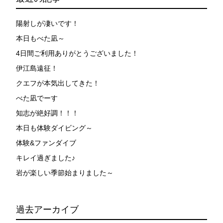
が本ツアーに参加できるレベルに達していないと判断し
た場合には、参加をお断りする場合があります。スキン
ダイビングの経験が浅い方については、条件付きでのご
陽射しが凄いです！
案内となる場合があります。その際のご返金には応じか
本日もべた凪～
ねますので、あらかじめご了承ください。これまでの経
4日間ご利用ありがとうございました！
験については当日ご申告いただきますので、ご不安のあ
る方は事前にご相談ください。
伊江島遠征！
7.器材やスーツのレンタル
クエフが本気出してきた！
ホエールスイム参加時に使用する器材やスーツのレンタ
べた凪でーす
ルをご希望の方は、事前にお申し出ください。
知志が絶好調！！！
本日も体験ダイビング～
承諾しました。
体験&ファンダイブ
キレイ過ぎました♪
危険の告知
岩が楽しい季節始まりました～
ホエールスイムは、通常のスノーケリングやスキンダイビ
ングに伴う危険に加え、予測不能なクジラの行動や、クジ
ラとの接触によってトラブルが発生する可能性がありま
過去アーカイブ
す。さらに、流れのある海上で、船上からエントリーやエ