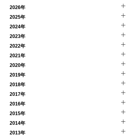
キジットを行う際にもトラブルが生じる可能性がありま
2026年
す。そして、これらを要因として傷害や損害が発生する場
合があります。またホエールスイムでは、これら以外にも
2025年
想定できないトラブルが発生する可能性があります。
2024年
参加者はこれらのリスクを理解し、傷害や損害につながっ
2023年
た場合、またはその他いかなる理由があっても、当ツアー
2022年
開催主催者とガイド、船舶の保有者及び船長に対して損害
賠償を請求しません。
2021年
2020年
承諾しました。
2019年
2018年
上記承諾ください。
2017年
2016年
閉じる
2015年
2014年
2013年