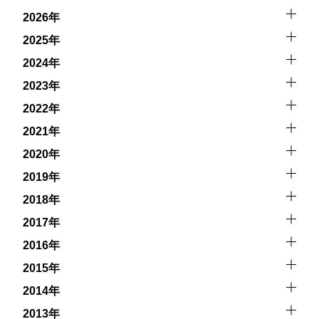
キジットを行う際にもトラブルが生じる可能性がありま
2026年
す。そして、これらを要因として傷害や損害が発生する場
合があります。またホエールスイムでは、これら以外にも
2025年
想定できないトラブルが発生する可能性があります。
2024年
参加者はこれらのリスクを理解し、傷害や損害につながっ
2023年
た場合、またはその他いかなる理由があっても、当ツアー
2022年
開催主催者とガイド、船舶の保有者及び船長に対して損害
賠償を請求しません。
2021年
2020年
承諾しました。
2019年
2018年
上記承諾ください。
2017年
2016年
閉じる
2015年
2014年
2013年