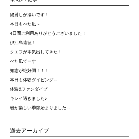
が本ツアーに参加できるレベルに達していないと判断し
た場合には、参加をお断りする場合があります。スキン
ダイビングの経験が浅い方については、条件付きでのご
陽射しが凄いです！
案内となる場合があります。その際のご返金には応じか
本日もべた凪～
ねますので、あらかじめご了承ください。これまでの経
4日間ご利用ありがとうございました！
験については当日ご申告いただきますので、ご不安のあ
る方は事前にご相談ください。
伊江島遠征！
7.器材やスーツのレンタル
クエフが本気出してきた！
ホエールスイム参加時に使用する器材やスーツのレンタ
べた凪でーす
ルをご希望の方は、事前にお申し出ください。
知志が絶好調！！！
本日も体験ダイビング～
承諾しました。
体験&ファンダイブ
キレイ過ぎました♪
危険の告知
岩が楽しい季節始まりました～
ホエールスイムは、通常のスノーケリングやスキンダイビ
ングに伴う危険に加え、予測不能なクジラの行動や、クジ
ラとの接触によってトラブルが発生する可能性がありま
過去アーカイブ
す。さらに、流れのある海上で、船上からエントリーやエ