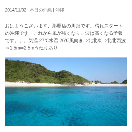
2014/11/02 |
本日の沖縄
|
沖縄
当ツアーの手順と注意点
おはようございます、那覇店の川畑です。晴れスタート
1.スイム開始の判断
の沖縄です！これから風が強くなり、波は高くなる予報
クジラを発見した場合は、その時のクジラの様子や海況
です。。。気温 27℃水温 26℃風向き⇒北北東⇒北北西波
を確認し、ガイドがスイム開始可能と判断した場合にの
⇒1.5m⇒2.5mうねりあり
みエントリーを行います。
たとえクジラが近くを泳いでいても、状況によってはエ
ントリーを行わない場合があります。
2.人数制限とエントリー順
クジラへのストレス軽減や安全管理の観点から、エント
リー人数を制限する場合があります。また、エントリー
の順番はガイドが決定しますので、必ずその指示に従っ
て準備してください。
3.クジラとの距離と泳ぎ方
クジラの観察は水面からのみとし、素潜りは禁止としま
す。クジラによっては、人が近くを泳ぐことを嫌い、逃
げてしまう場合があります。そのため、原則として緊急