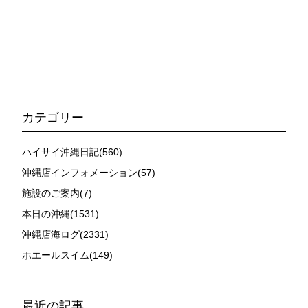
時やガイドの指示がある場合を除き、クジラの近くでフ
ィンキックなどをして泳ぐことも禁止します。クジラは
一度でもそのような行動を取る人間を嫌がってしまう
と、その後スイムで近づくことができなくなる場合が多
いため、必ずこれらの事項をお守りください。
4.スイム遂行の可否と返金について
ツアー当日は、ゲストの安全を最優先とし、可能な限り
スイムが実施できるよう努めます。しかし、万が一海に
カテゴリー
エントリーできなかった場合や、クジラを発見できなか
った場合でも返金はいたしませんので、あらかじめご了
ハイサイ沖縄日記(560)
承ください。
沖縄店インフォメーション(57)
5.海況について
施設のご案内(7)
沖縄の1月～3月は、季節的に海が穏やかな日は多くあり
ません。そのため、多少の波やうねりがある中でスノー
本日の沖縄(1531)
ケリングを行う場合が多くなります。泳力や体力に自信
沖縄店海ログ(2331)
のない方、また船酔いしやすい方は、ご自身で事前に十
ホエールスイム(149)
分な対策をお願いいたします。
6.参加条件
ツアー中に、スノーケリングやスキンダイビングの技術
最近の記事