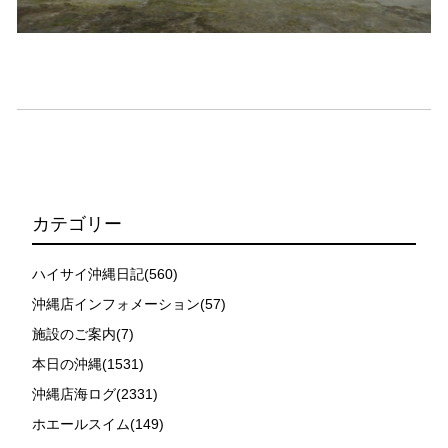
時やガイドの指示がある場合を除き、クジラの近くでフ
ィンキックなどをして泳ぐことも禁止します。クジラは
一度でもそのような行動を取る人間を嫌がってしまう
と、その後スイムで近づくことができなくなる場合が多
いため、必ずこれらの事項をお守りください。
4.スイム遂行の可否と返金について
ツアー当日は、ゲストの安全を最優先とし、可能な限り
スイムが実施できるよう努めます。しかし、万が一海に
エントリーできなかった場合や、クジラを発見できなか
った場合でも返金はいたしませんので、あらかじめご了
カテゴリー
承ください。
5.海況について
ハイサイ沖縄日記(560)
沖縄の1月～3月は、季節的に海が穏やかな日は多くあり
沖縄店インフォメーション(57)
ません。そのため、多少の波やうねりがある中でスノー
施設のご案内(7)
ケリングを行う場合が多くなります。泳力や体力に自信
のない方、また船酔いしやすい方は、ご自身で事前に十
本日の沖縄(1531)
分な対策をお願いいたします。
沖縄店海ログ(2331)
6.参加条件
ホエールスイム(149)
ツアー中に、スノーケリングやスキンダイビングの技術