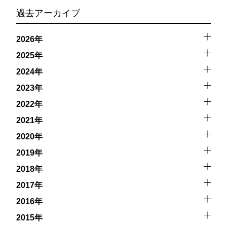
キジットを行う際にもトラブルが生じる可能性がありま
過去アーカイブ
す。そして、これらを要因として傷害や損害が発生する場
合があります。またホエールスイムでは、これら以外にも
2026年
想定できないトラブルが発生する可能性があります。
2025年
参加者はこれらのリスクを理解し、傷害や損害につながっ
た場合、またはその他いかなる理由があっても、当ツアー
2024年
開催主催者とガイド、船舶の保有者及び船長に対して損害
2023年
賠償を請求しません。
2022年
承諾しました。
2021年
2020年
2019年
上記承諾ください。
2018年
2017年
閉じる
2016年
2015年