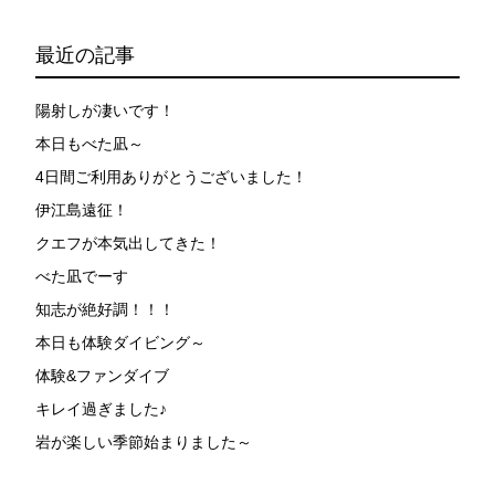
が本ツアーに参加できるレベルに達していないと判断し
た場合には、参加をお断りする場合があります。スキン
最近の記事
ダイビングの経験が浅い方については、条件付きでのご
案内となる場合があります。その際のご返金には応じか
ねますので、あらかじめご了承ください。これまでの経
陽射しが凄いです！
験については当日ご申告いただきますので、ご不安のあ
本日もべた凪～
る方は事前にご相談ください。
4日間ご利用ありがとうございました！
7.器材やスーツのレンタル
伊江島遠征！
ホエールスイム参加時に使用する器材やスーツのレンタ
ルをご希望の方は、事前にお申し出ください。
クエフが本気出してきた！
べた凪でーす
承諾しました。
知志が絶好調！！！
本日も体験ダイビング～
危険の告知
体験&ファンダイブ
キレイ過ぎました♪
ホエールスイムは、通常のスノーケリングやスキンダイビ
ングに伴う危険に加え、予測不能なクジラの行動や、クジ
岩が楽しい季節始まりました～
ラとの接触によってトラブルが発生する可能性がありま
す。さらに、流れのある海上で、船上からエントリーやエ