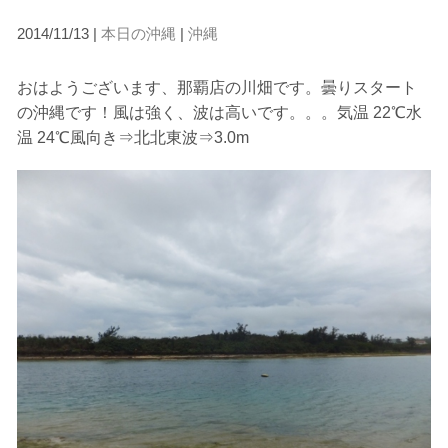
2014/11/13 |
本日の沖縄
|
沖縄
当ツアーの手順と注意点
おはようございます、那覇店の川畑です。曇りスタート
1.スイム開始の判断
の沖縄です！風は強く、波は高いです。。。気温 22℃水
クジラを発見した場合は、その時のクジラの様子や海況
温 24℃風向き⇒北北東波⇒3.0m
を確認し、ガイドがスイム開始可能と判断した場合にの
みエントリーを行います。
たとえクジラが近くを泳いでいても、状況によってはエ
ントリーを行わない場合があります。
2.人数制限とエントリー順
クジラへのストレス軽減や安全管理の観点から、エント
リー人数を制限する場合があります。また、エントリー
の順番はガイドが決定しますので、必ずその指示に従っ
て準備してください。
3.クジラとの距離と泳ぎ方
クジラの観察は水面からのみとし、素潜りは禁止としま
す。クジラによっては、人が近くを泳ぐことを嫌い、逃
げてしまう場合があります。そのため、原則として緊急