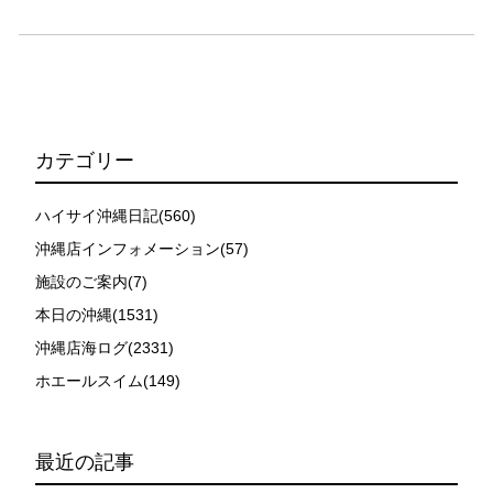
ィンキックなどをして泳ぐことも禁止します。クジラは
一度でもそのような行動を取る人間を嫌がってしまう
と、その後スイムで近づくことができなくなる場合が多
いため、必ずこれらの事項をお守りください。
4.スイム遂行の可否と返金について
ツアー当日は、ゲストの安全を最優先とし、可能な限り
カテゴリー
スイムが実施できるよう努めます。しかし、万が一海に
エントリーできなかった場合や、クジラを発見できなか
ハイサイ沖縄日記(560)
った場合でも返金はいたしませんので、あらかじめご了
沖縄店インフォメーション(57)
承ください。
施設のご案内(7)
5.海況について
沖縄の1月～3月は、季節的に海が穏やかな日は多くあり
本日の沖縄(1531)
ません。そのため、多少の波やうねりがある中でスノー
沖縄店海ログ(2331)
ケリングを行う場合が多くなります。泳力や体力に自信
ホエールスイム(149)
のない方、また船酔いしやすい方は、ご自身で事前に十
分な対策をお願いいたします。
6.参加条件
最近の記事
ツアー中に、スノーケリングやスキンダイビングの技術
が本ツアーに参加できるレベルに達していないと判断し