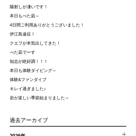
た場合には、参加をお断りする場合があります。スキン
陽射しが凄いです！
ダイビングの経験が浅い方については、条件付きでのご
本日もべた凪～
案内となる場合があります。その際のご返金には応じか
4日間ご利用ありがとうございました！
ねますので、あらかじめご了承ください。これまでの経
験については当日ご申告いただきますので、ご不安のあ
伊江島遠征！
る方は事前にご相談ください。
クエフが本気出してきた！
7.器材やスーツのレンタル
べた凪でーす
ホエールスイム参加時に使用する器材やスーツのレンタ
知志が絶好調！！！
ルをご希望の方は、事前にお申し出ください。
本日も体験ダイビング～
承諾しました。
体験&ファンダイブ
キレイ過ぎました♪
岩が楽しい季節始まりました～
危険の告知
ホエールスイムは、通常のスノーケリングやスキンダイビ
ングに伴う危険に加え、予測不能なクジラの行動や、クジ
過去アーカイブ
ラとの接触によってトラブルが発生する可能性がありま
す。さらに、流れのある海上で、船上からエントリーやエ
2026年