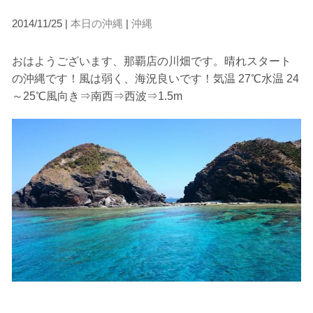
2014/11/25 |
本日の沖縄
|
沖縄
当ツアーの手順と注意点
おはようございます、那覇店の川畑です。晴れスタート
1.スイム開始の判断
の沖縄です！風は弱く、海況良いです！気温 27℃水温 24
クジラを発見した場合は、その時のクジラの様子や海況
～25℃風向き⇒南西⇒西波⇒1.5m
を確認し、ガイドがスイム開始可能と判断した場合にの
みエントリーを行います。
たとえクジラが近くを泳いでいても、状況によってはエ
ントリーを行わない場合があります。
2.人数制限とエントリー順
クジラへのストレス軽減や安全管理の観点から、エント
リー人数を制限する場合があります。また、エントリー
の順番はガイドが決定しますので、必ずその指示に従っ
て準備してください。
3.クジラとの距離と泳ぎ方
クジラの観察は水面からのみとし、素潜りは禁止としま
す。クジラによっては、人が近くを泳ぐことを嫌い、逃
げてしまう場合があります。そのため、原則として緊急
時やガイドの指示がある場合を除き、クジラの近くでフ