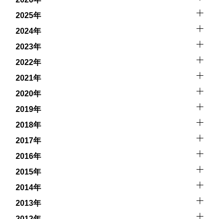
キジットを行う際にもトラブルが生じる可能性がありま
す。そして、これらを要因として傷害や損害が発生する場
2025年
合があります。またホエールスイムでは、これら以外にも
2024年
想定できないトラブルが発生する可能性があります。
2023年
参加者はこれらのリスクを理解し、傷害や損害につながっ
2022年
た場合、またはその他いかなる理由があっても、当ツアー
開催主催者とガイド、船舶の保有者及び船長に対して損害
2021年
賠償を請求しません。
2020年
2019年
承諾しました。
2018年
2017年
上記承諾ください。
2016年
2015年
閉じる
2014年
2013年
2012年