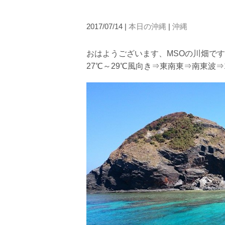
たとえクジラが近くを泳いでいても、状況によってはエ
2.人数制限とエントリー順
2017/07/14 |
本日の沖縄
|
沖縄
クジラへのストレス軽減や安全管理の観点から、エント
さい。
おはようございます、MSOの川畑です
3.クジラとの距離と泳ぎ方
27℃～29℃風向き⇒東南東⇒南東波⇒1
クジラの観察は水面からのみとし、素潜りは禁止としま
示がある場合を除き、クジラの近くでフィンキックなど
できなくなる場合が多いため、必ずこれらの事項をお守
4.スイム遂行の可否と返金について
ツアー当日は、ゲストの安全を最優先とし、可能な限り
金はいたしませんので、あらかじめご了承ください。
5.海況について
沖縄の1月～3月は、季節的に海が穏やかな日は多くあ
船酔いしやすい方は、ご自身で事前に十分な対策をお願
6.参加条件
ツアー中に、スノーケリングやスキンダイビングの技術
験が浅い方については、条件付きでのご案内となる場合
きますので、ご不安のある方は事前にご相談ください。