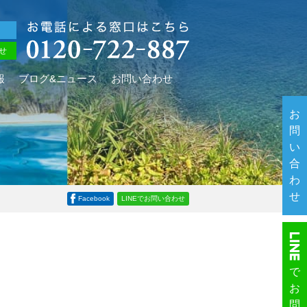
せ
報
ブログ&ニュース
お問い合わせ
お
問
い
合
わ
せ
Facebook
LINEでお問い合わせ
で
お
ーを行います。
問