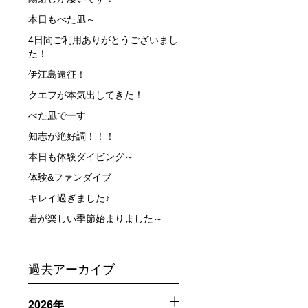
本日もべた凪～
4日間ご利用ありがとうございまし
た！
伊江島遠征！
クエフが本気出してきた！
べた凪でーす
知志が絶好調！！！
触によってトラブルが発生する可能性があります。さらに、
因として傷害や損害が発生する場合があります。またホエー
本日も体験ダイビング～
体験&ファンダイブ
者とガイド、船舶の保有者及び船長に対して損害賠償を請求
キレイ過ぎました♪
岩が楽しい季節始まりました～
過去アーカイブ
2026年