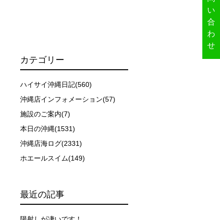
い
合
イドが決定しますので、必ずその指示に従って準備してくだ
わ
せ
カテゴリー
場合があります。そのため、原則として緊急時やガイドの指
取る人間を嫌がってしまうと、その後スイムで近づくことが
ハイサイ沖縄日記(560)
沖縄店インフォメーション(57)
施設のご案内(7)
できなかった場合や、クジラを発見できなかった場合でも返
本日の沖縄(1531)
沖縄店海ログ(2331)
行う場合が多くなります。泳力や体力に自信のない方、また
ホエールスイム(149)
、参加をお断りする場合があります。スキンダイビングの経
最近の記事
了承ください。これまでの経験については当日ご申告いただ
陽射しが凄いです！