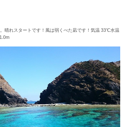
ントリーを行わない場合があります。
リー人数を制限する場合があります。また、エントリーの順番はガ
。晴れスタートです！風は弱くべた凪です！気温 33℃水温
.0m
す。クジラによっては、人が近くを泳ぐことを嫌い、逃げてしまう
をして泳ぐことも禁止します。クジラは一度でもそのような行動を
りください。
スイムが実施できるよう努めます。しかし、万が一海にエントリー
りません。そのため、多少の波やうねりがある中でスノーケリングを
いいたします。
が本ツアーに参加できるレベルに達していないと判断した場合には
があります。その際のご返金には応じかねますので、あらかじめご