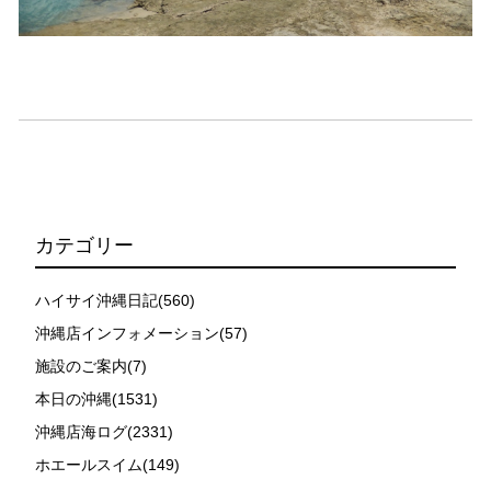
時やガイドの指示がある場合を除き、クジラの近くでフ
ィンキックなどをして泳ぐことも禁止します。クジラは
一度でもそのような行動を取る人間を嫌がってしまう
と、その後スイムで近づくことができなくなる場合が多
いため、必ずこれらの事項をお守りください。
4.スイム遂行の可否と返金について
ツアー当日は、ゲストの安全を最優先とし、可能な限り
スイムが実施できるよう努めます。しかし、万が一海に
エントリーできなかった場合や、クジラを発見できなか
った場合でも返金はいたしませんので、あらかじめご了
カテゴリー
承ください。
5.海況について
ハイサイ沖縄日記(560)
沖縄の1月～3月は、季節的に海が穏やかな日は多くあり
沖縄店インフォメーション(57)
ません。そのため、多少の波やうねりがある中でスノー
施設のご案内(7)
ケリングを行う場合が多くなります。泳力や体力に自信
のない方、また船酔いしやすい方は、ご自身で事前に十
本日の沖縄(1531)
分な対策をお願いいたします。
沖縄店海ログ(2331)
6.参加条件
ホエールスイム(149)
ツアー中に、スノーケリングやスキンダイビングの技術