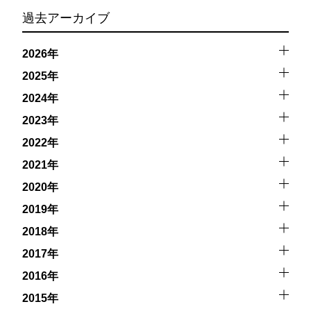
キジットを行う際にもトラブルが生じる可能性がありま
過去アーカイブ
す。そして、これらを要因として傷害や損害が発生する場
合があります。またホエールスイムでは、これら以外にも
2026年
想定できないトラブルが発生する可能性があります。
2025年
参加者はこれらのリスクを理解し、傷害や損害につながっ
た場合、またはその他いかなる理由があっても、当ツアー
2024年
開催主催者とガイド、船舶の保有者及び船長に対して損害
2023年
賠償を請求しません。
2022年
承諾しました。
2021年
2020年
2019年
上記承諾ください。
2018年
2017年
閉じる
2016年
2015年