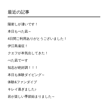
が本ツアーに参加できるレベルに達していないと判断し
た場合には、参加をお断りする場合があります。スキン
最近の記事
ダイビングの経験が浅い方については、条件付きでのご
案内となる場合があります。その際のご返金には応じか
ねますので、あらかじめご了承ください。これまでの経
陽射しが凄いです！
験については当日ご申告いただきますので、ご不安のあ
本日もべた凪～
る方は事前にご相談ください。
4日間ご利用ありがとうございました！
7.器材やスーツのレンタル
伊江島遠征！
ホエールスイム参加時に使用する器材やスーツのレンタ
ルをご希望の方は、事前にお申し出ください。
クエフが本気出してきた！
べた凪でーす
承諾しました。
知志が絶好調！！！
本日も体験ダイビング～
危険の告知
体験&ファンダイブ
キレイ過ぎました♪
ホエールスイムは、通常のスノーケリングやスキンダイビ
ングに伴う危険に加え、予測不能なクジラの行動や、クジ
岩が楽しい季節始まりました～
ラとの接触によってトラブルが発生する可能性がありま
す。さらに、流れのある海上で、船上からエントリーやエ