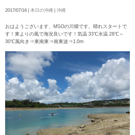
2017/07/16 |
本日の沖縄
|
沖縄
当ツアーの手順と注意点
おはようございます、MSOの川畑です。晴れスタートで
1.スイム開始の判断
す！東よりの風で海況良いです！気温 33℃水温 28℃～
クジラを発見した場合は、その時のクジラの様子や海況
30℃風向き⇒東南東⇒南東波⇒1.0m
を確認し、ガイドがスイム開始可能と判断した場合にの
みエントリーを行います。
たとえクジラが近くを泳いでいても、状況によってはエ
ントリーを行わない場合があります。
2.人数制限とエントリー順
クジラへのストレス軽減や安全管理の観点から、エント
リー人数を制限する場合があります。また、エントリー
の順番はガイドが決定しますので、必ずその指示に従っ
て準備してください。
3.クジラとの距離と泳ぎ方
クジラの観察は水面からのみとし、素潜りは禁止としま
す。クジラによっては、人が近くを泳ぐことを嫌い、逃
げてしまう場合があります。そのため、原則として緊急