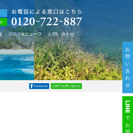
せ
報
ブログ&ニュース
お問い合わせ
お
問
い
合
わ
せ
Facebook
LINEでお問い合わせ
で
お
ーを行います。
問