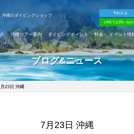
予約する
沖縄のダイビングショップ
LINEでお問い合わ
介
沖縄ツアー案内
ダイビングポイント
料金
イベント情
ブログ&ニュース
7月23日 沖縄
7月23日 沖縄
を確認し、ガイドがスイム開始可能と判断した場合にのみエントリ