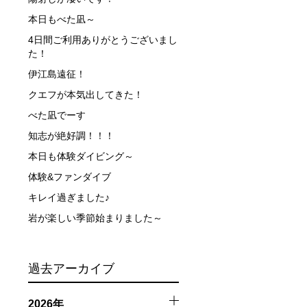
本日もべた凪～
4日間ご利用ありがとうございまし
た！
伊江島遠征！
クエフが本気出してきた！
べた凪でーす
知志が絶好調！！！
触によってトラブルが発生する可能性があります。さらに、
因として傷害や損害が発生する場合があります。またホエー
本日も体験ダイビング～
体験&ファンダイブ
者とガイド、船舶の保有者及び船長に対して損害賠償を請求
キレイ過ぎました♪
岩が楽しい季節始まりました～
過去アーカイブ
2026年