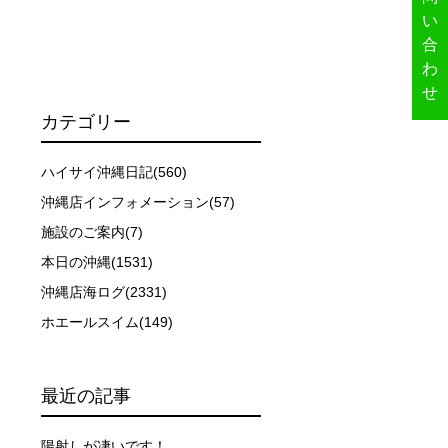
い
合
イドが決定しますので、必ずその指示に従って準備してくだ
わ
せ
カテゴリー
場合があります。そのため、原則として緊急時やガイドの指
取る人間を嫌がってしまうと、その後スイムで近づくことが
ハイサイ沖縄日記(560)
沖縄店インフォメーション(57)
施設のご案内(7)
できなかった場合や、クジラを発見できなかった場合でも返
本日の沖縄(1531)
沖縄店海ログ(2331)
行う場合が多くなります。泳力や体力に自信のない方、また
ホエールスイム(149)
、参加をお断りする場合があります。スキンダイビングの経
最近の記事
了承ください。これまでの経験については当日ご申告いただ
陽射しが凄いです！