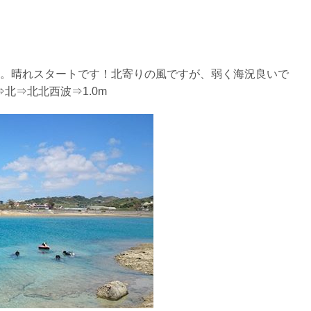
ントリーを行わない場合があります。
リー人数を制限する場合があります。また、エントリーの順番はガ
す。晴れスタートです！北寄りの風ですが、弱く海況良いで
⇒北⇒北北西波⇒1.0m
す。クジラによっては、人が近くを泳ぐことを嫌い、逃げてしまう
をして泳ぐことも禁止します。クジラは一度でもそのような行動を
りください。
スイムが実施できるよう努めます。しかし、万が一海にエントリー
りません。そのため、多少の波やうねりがある中でスノーケリングを
いいたします。
が本ツアーに参加できるレベルに達していないと判断した場合には
があります。その際のご返金には応じかねますので、あらかじめご