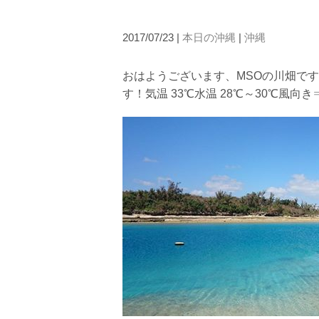
たとえクジラが近くを泳いでいても、状況によってはエ
2.人数制限とエントリー順
2017/07/23 |
本日の沖縄
|
沖縄
クジラへのストレス軽減や安全管理の観点から、エント
さい。
おはようございます、MSOの川畑で
3.クジラとの距離と泳ぎ方
す！気温 33℃水温 28℃～30℃風向き
クジラの観察は水面からのみとし、素潜りは禁止としま
示がある場合を除き、クジラの近くでフィンキックなど
できなくなる場合が多いため、必ずこれらの事項をお守
4.スイム遂行の可否と返金について
ツアー当日は、ゲストの安全を最優先とし、可能な限り
金はいたしませんので、あらかじめご了承ください。
5.海況について
沖縄の1月～3月は、季節的に海が穏やかな日は多くあ
船酔いしやすい方は、ご自身で事前に十分な対策をお願
6.参加条件
ツアー中に、スノーケリングやスキンダイビングの技術
験が浅い方については、条件付きでのご案内となる場合
きますので、ご不安のある方は事前にご相談ください。