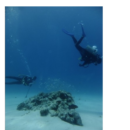
当ツアーの手順と注意点
1.スイム開始の判断
クジラを発見した場合は、その時のクジラの様子や海況
を確認し、ガイドがスイム開始可能と判断した場合にの
みエントリーを行います。
たとえクジラが近くを泳いでいても、状況によってはエ
ントリーを行わない場合があります。
2.人数制限とエントリー順
クジラへのストレス軽減や安全管理の観点から、エント
リー人数を制限する場合があります。また、エントリー
の順番はガイドが決定しますので、必ずその指示に従っ
て準備してください。
3.クジラとの距離と泳ぎ方
クジラの観察は水面からのみとし、素潜りは禁止としま
す。クジラによっては、人が近くを泳ぐことを嫌い、逃
げてしまう場合があります。そのため、原則として緊急
時やガイドの指示がある場合を除き、クジラの近くでフ
ィンキックなどをして泳ぐことも禁止します。クジラは