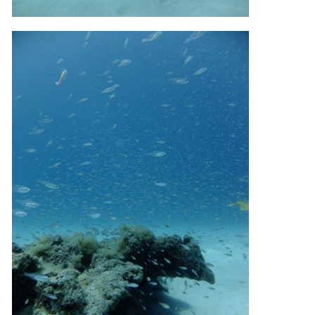
一度でもそのような行動を取る人間を嫌がってしまう
と、その後スイムで近づくことができなくなる場合が多
いため、必ずこれらの事項をお守りください。
4.スイム遂行の可否と返金について
ツアー当日は、ゲストの安全を最優先とし、可能な限り
スイムが実施できるよう努めます。しかし、万が一海に
エントリーできなかった場合や、クジラを発見できなか
った場合でも返金はいたしませんので、あらかじめご了
承ください。
5.海況について
沖縄の1月～3月は、季節的に海が穏やかな日は多くあり
ません。そのため、多少の波やうねりがある中でスノー
ケリングを行う場合が多くなります。泳力や体力に自信
のない方、また船酔いしやすい方は、ご自身で事前に十
分な対策をお願いいたします。
6.参加条件
ツアー中に、スノーケリングやスキンダイビングの技術
が本ツアーに参加できるレベルに達していないと判断し
た場合には、参加をお断りする場合があります。スキン