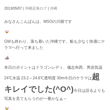
2013/05/07 |
沖縄店海ログ
|
沖縄
みなさんこんばんは、MSOの川畑です
GWも終わり、落ち着いた沖縄です。船も少なく快適にケ
ラマへ行って来ました
本日のポイントはドラゴンレディ、儀志布西、男岩気温
超
24℃水温 23.2～24.6℃透明度 30m今日のケラマは
キレイでした(^O^)
今日は語るよりも
写真を見てもらうのが一番かなぁ～