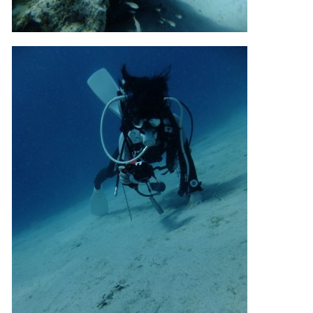
ダイビングの経験が浅い方については、条件付きでのご
案内となる場合があります。その際のご返金には応じか
ねますので、あらかじめご了承ください。これまでの経
験については当日ご申告いただきますので、ご不安のあ
る方は事前にご相談ください。
7.器材やスーツのレンタル
ホエールスイム参加時に使用する器材やスーツのレンタ
ルをご希望の方は、事前にお申し出ください。
承諾しました。
危険の告知
ホエールスイムは、通常のスノーケリングやスキンダイビ
ングに伴う危険に加え、予測不能なクジラの行動や、クジ
ラとの接触によってトラブルが発生する可能性がありま
す。さらに、流れのある海上で、船上からエントリーやエ
キジットを行う際にもトラブルが生じる可能性がありま
す。そして、これらを要因として傷害や損害が発生する場