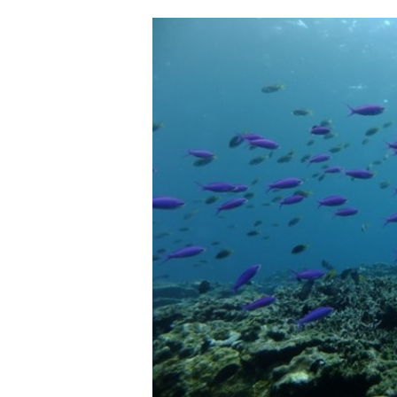
4.スイム遂行の可否と返金について
ツアー当日は、ゲストの安全を最優先とし、可能な限り
金はいたしませんので、あらかじめご了承ください。
5.海況について
沖縄の1月～3月は、季節的に海が穏やかな日は多くあ
船酔いしやすい方は、ご自身で事前に十分な対策をお願
6.参加条件
ツアー中に、スノーケリングやスキンダイビングの技術
験が浅い方については、条件付きでのご案内となる場合
きますので、ご不安のある方は事前にご相談ください。
7.器材やスーツのレンタル
ホエールスイム参加時に使用する器材やスーツのレンタ
承諾しました。
危険の告知