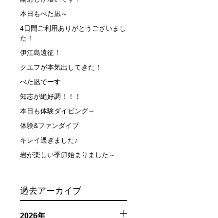
本日もべた凪～
できなかった場合や、クジラを発見できなかった場合でも返
4日間ご利用ありがとうございまし
た！
伊江島遠征！
行う場合が多くなります。泳力や体力に自信のない方、また
クエフが本気出してきた！
べた凪でーす
、参加をお断りする場合があります。スキンダイビングの経
知志が絶好調！！！
了承ください。これまでの経験については当日ご申告いただ
本日も体験ダイビング～
体験&ファンダイブ
キレイ過ぎました♪
岩が楽しい季節始まりました～
過去アーカイブ
2026年