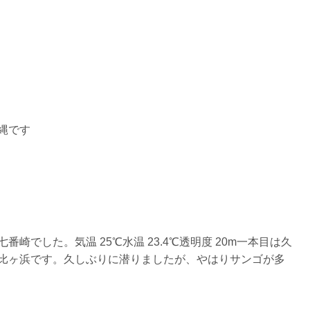
縄です
を確認し、ガイドがスイム開始可能と判断した場合にのみエントリ
ントリーを行わない場合があります。
リー人数を制限する場合があります。また、エントリーの順番はガ
崎でした。気温 25℃水温 23.4℃透明度 20m一本目は久
比ヶ浜です。久しぶりに潜りましたが、やはりサンゴが多
す。クジラによっては、人が近くを泳ぐことを嫌い、逃げてしまう
をして泳ぐことも禁止します。クジラは一度でもそのような行動を
りください。