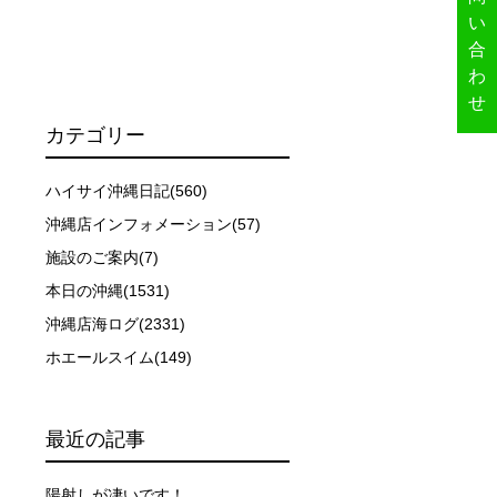
い
合
わ
せ
カテゴリー
ハイサイ沖縄日記(560)
沖縄店インフォメーション(57)
施設のご案内(7)
ーを行います。
本日の沖縄(1531)
沖縄店海ログ(2331)
イドが決定しますので、必ずその指示に従って準備してくだ
ホエールスイム(149)
場合があります。そのため、原則として緊急時やガイドの指
最近の記事
取る人間を嫌がってしまうと、その後スイムで近づくことが
陽射しが凄いです！