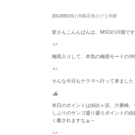
2013/05/15 |
沖縄店海ログ
|
沖縄
皆さんこんんばんは、MSOの川畑です
当ツアーの手順と注意点
梅雨入りして、本気の梅雨モードの沖
1.スイム開始の判断
クジラを発見した場合は、その時のクジラの様子や海況
たとえクジラが近くを泳いでいても、状況によってはエ
そんな今日もケラマへ行って来ました
2.人数制限とエントリー順
クジラへのストレス軽減や安全管理の観点から、エント
さい。
本日のポイントは由比ヶ浜、六番崎、七番
3.クジラとの距離と泳ぎ方
しぶりのサンゴ盛り盛りポイントの由
クジラの観察は水面からのみとし、素潜りは禁止としま
く癒されますなぁ～
示がある場合を除き、クジラの近くでフィンキックなど
できなくなる場合が多いため、必ずこれらの事項をお守