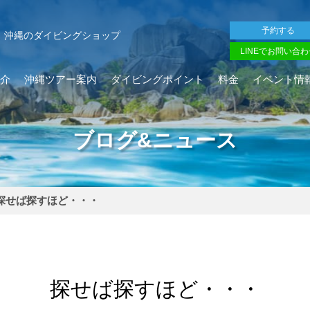
予約する
沖縄のダイビングショップ
LINEでお問い合わ
介
沖縄ツアー案内
ダイビングポイント
料金
イベント情
ブログ&ニュース
探せば探すほど・・・
探せば探すほど・・・