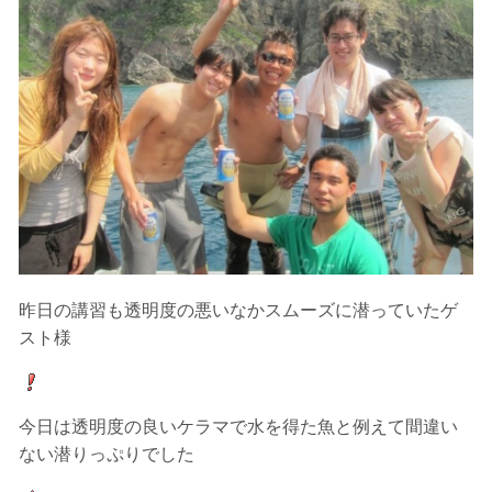
2.人数制限とエントリー順
クジラへのストレス軽減や安全管理の観点から、エント
リー人数を制限する場合があります。また、エントリー
の順番はガイドが決定しますので、必ずその指示に従っ
て準備してください。
3.クジラとの距離と泳ぎ方
クジラの観察は水面からのみとし、素潜りは禁止としま
す。クジラによっては、人が近くを泳ぐことを嫌い、逃
げてしまう場合があります。そのため、原則として緊急
時やガイドの指示がある場合を除き、クジラの近くでフ
ィンキックなどをして泳ぐことも禁止します。クジラは
一度でもそのような行動を取る人間を嫌がってしまう
昨日の講習も透明度の悪いなかスムーズに潜っていたゲ
と、その後スイムで近づくことができなくなる場合が多
スト様
いため、必ずこれらの事項をお守りください。
4.スイム遂行の可否と返金について
ツアー当日は、ゲストの安全を最優先とし、可能な限り
今日は透明度の良いケラマで水を得た魚と例えて間違い
スイムが実施できるよう努めます。しかし、万が一海に
ない潜りっぷりでした
エントリーできなかった場合や、クジラを発見できなか
った場合でも返金はいたしませんので、あらかじめご了