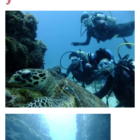
承ください。
5.海況について
沖縄の1月～3月は、季節的に海が穏やかな日は多くあり
ません。そのため、多少の波やうねりがある中でスノー
ケリングを行う場合が多くなります。泳力や体力に自信
のない方、また船酔いしやすい方は、ご自身で事前に十
分な対策をお願いいたします。
6.参加条件
ツアー中に、スノーケリングやスキンダイビングの技術
が本ツアーに参加できるレベルに達していないと判断し
た場合には、参加をお断りする場合があります。スキン
ダイビングの経験が浅い方については、条件付きでのご
案内となる場合があります。その際のご返金には応じか
ねますので、あらかじめご了承ください。これまでの経
験については当日ご申告いただきますので、ご不安のあ
る方は事前にご相談ください。
7.器材やスーツのレンタル
ホエールスイム参加時に使用する器材やスーツのレンタ
ルをご希望の方は、事前にお申し出ください。