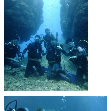
承諾しました。
危険の告知
ホエールスイムは、通常のスノーケリングやスキンダイビ
ングに伴う危険に加え、予測不能なクジラの行動や、クジ
ラとの接触によってトラブルが発生する可能性がありま
す。さらに、流れのある海上で、船上からエントリーやエ
キジットを行う際にもトラブルが生じる可能性がありま
す。そして、これらを要因として傷害や損害が発生する場
合があります。またホエールスイムでは、これら以外にも
想定できないトラブルが発生する可能性があります。
参加者はこれらのリスクを理解し、傷害や損害につながっ
た場合、またはその他いかなる理由があっても、当ツアー
開催主催者とガイド、船舶の保有者及び船長に対して損害
賠償を請求しません。