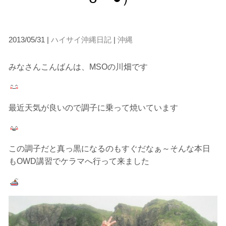
2013/05/31 |
ハイサイ沖縄日記
|
沖縄
みなさんこんばんは、MSOの川畑です
最近天気が良いので調子に乗って焼いています
当ツアーの手順と注意点
この調子だと真っ黒になるのもすぐだなぁ～そんな本日
もOWD講習でケラマへ行って来ました
1.スイム開始の判断
クジラを発見した場合は、その時のクジラの様子や海況
を確認し、ガイドがスイム開始可能と判断した場合にの
みエントリーを行います。
たとえクジラが近くを泳いでいても、状況によってはエ
ントリーを行わない場合があります。