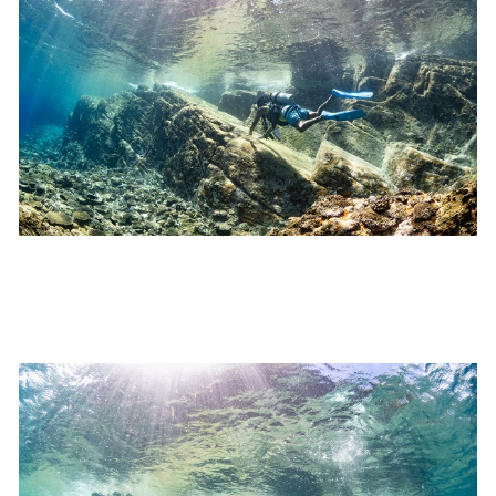
ねますので、あらかじめご了承ください。これまでの経
験については当日ご申告いただきますので、ご不安のあ
る方は事前にご相談ください。
7.器材やスーツのレンタル
ホエールスイム参加時に使用する器材やスーツのレンタ
ルをご希望の方は、事前にお申し出ください。
承諾しました。
危険の告知
ホエールスイムは、通常のスノーケリングやスキンダイビ
ングに伴う危険に加え、予測不能なクジラの行動や、クジ
ラとの接触によってトラブルが発生する可能性がありま
す。さらに、流れのある海上で、船上からエントリーやエ
キジットを行う際にもトラブルが生じる可能性がありま
す。そして、これらを要因として傷害や損害が発生する場
合があります。またホエールスイムでは、これら以外にも
想定できないトラブルが発生する可能性があります。