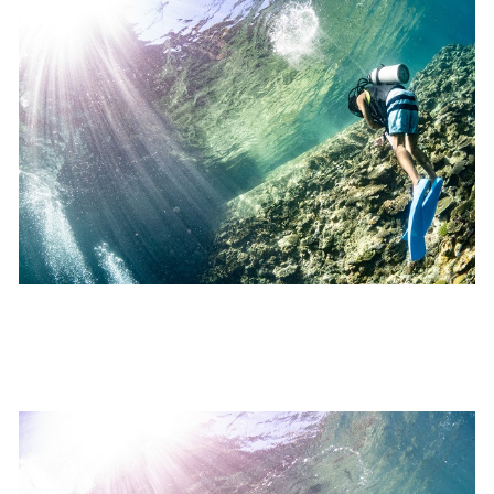
1.スイム開始の判断
クジラを発見した場合は、その時のクジラの様子や海況
を確認し、ガイドがスイム開始可能と判断した場合にの
みエントリーを行います。
たとえクジラが近くを泳いでいても、状況によってはエ
ントリーを行わない場合があります。
2.人数制限とエントリー順
クジラへのストレス軽減や安全管理の観点から、エント
リー人数を制限する場合があります。また、エントリー
の順番はガイドが決定しますので、必ずその指示に従っ
て準備してください。
3.クジラとの距離と泳ぎ方
クジラの観察は水面からのみとし、素潜りは禁止としま
す。クジラによっては、人が近くを泳ぐことを嫌い、逃
げてしまう場合があります。そのため、原則として緊急
時やガイドの指示がある場合を除き、クジラの近くでフ
ィンキックなどをして泳ぐことも禁止します。クジラは
一度でもそのような行動を取る人間を嫌がってしまう
と、その後スイムで近づくことができなくなる場合が多