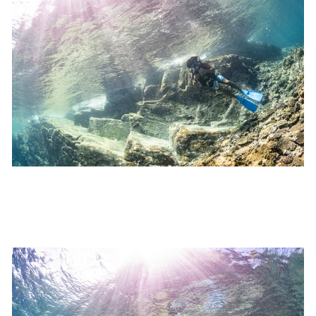
いため、必ずこれらの事項をお守りください。
4.スイム遂行の可否と返金について
ツアー当日は、ゲストの安全を最優先とし、可能な限り
スイムが実施できるよう努めます。しかし、万が一海に
エントリーできなかった場合や、クジラを発見できなか
った場合でも返金はいたしませんので、あらかじめご了
承ください。
5.海況について
沖縄の1月～3月は、季節的に海が穏やかな日は多くあり
ません。そのため、多少の波やうねりがある中でスノー
ケリングを行う場合が多くなります。泳力や体力に自信
のない方、また船酔いしやすい方は、ご自身で事前に十
分な対策をお願いいたします。
6.参加条件
ツアー中に、スノーケリングやスキンダイビングの技術
が本ツアーに参加できるレベルに達していないと判断し
た場合には、参加をお断りする場合があります。スキン
ダイビングの経験が浅い方については、条件付きでのご
案内となる場合があります。その際のご返金には応じか