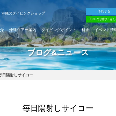
予約する
沖縄のダイビングショップ
LINEでお問い合わ
介
沖縄ツアー案内
ダイビングポイント
料金
イベント情
ブログ&ニュース
毎日陽射しサイコー
毎日陽射しサイコー