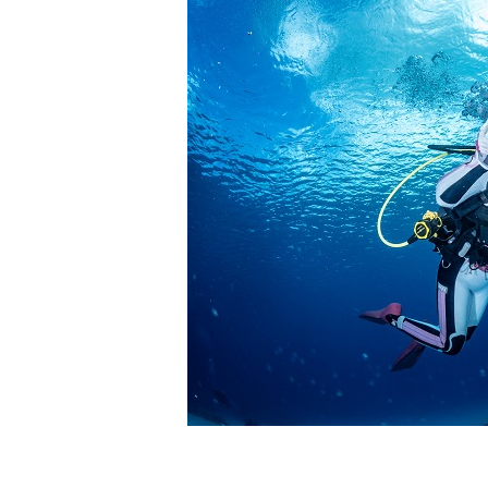
4.スイム遂行の可否と返金について
ツアー当日は、ゲストの安全を最優先とし、可能な限り
金はいたしませんので、あらかじめご了承ください。
5.海況について
沖縄の1月～3月は、季節的に海が穏やかな日は多くあ
船酔いしやすい方は、ご自身で事前に十分な対策をお願
6.参加条件
ツアー中に、スノーケリングやスキンダイビングの技術
験が浅い方については、条件付きでのご案内となる場合
きますので、ご不安のある方は事前にご相談ください。
7.器材やスーツのレンタル
ホエールスイム参加時に使用する器材やスーツのレンタ
承諾しました。
危険の告知