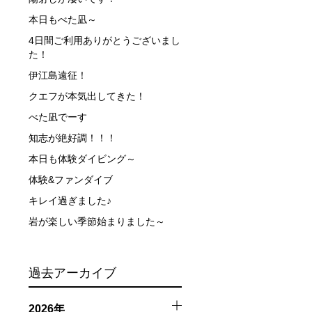
本日もべた凪～
できなかった場合や、クジラを発見できなかった場合でも返
4日間ご利用ありがとうございまし
た！
伊江島遠征！
行う場合が多くなります。泳力や体力に自信のない方、また
クエフが本気出してきた！
べた凪でーす
、参加をお断りする場合があります。スキンダイビングの経
知志が絶好調！！！
了承ください。これまでの経験については当日ご申告いただ
本日も体験ダイビング～
体験&ファンダイブ
キレイ過ぎました♪
岩が楽しい季節始まりました～
過去アーカイブ
2026年