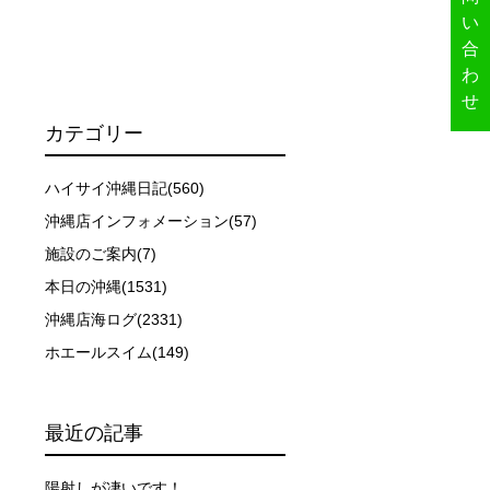
い
合
わ
せ
カテゴリー
ハイサイ沖縄日記(560)
沖縄店インフォメーション(57)
施設のご案内(7)
ーを行います。
本日の沖縄(1531)
沖縄店海ログ(2331)
イドが決定しますので、必ずその指示に従って準備してくだ
ホエールスイム(149)
場合があります。そのため、原則として緊急時やガイドの指
最近の記事
取る人間を嫌がってしまうと、その後スイムで近づくことが
陽射しが凄いです！