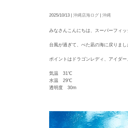
2025/10/13 |
沖縄店海ログ
|
沖縄
みなさんこんにちは、スーパーフィッ
台風が過ぎて、べた凪の海に戻りまし
当ツアーの手順と注意点
ポイントはドラゴンレディ、アイダー
1.スイム開始の判断
クジラを発見した場合は、その時のクジラの様子や海況
気温 31℃
たとえクジラが近くを泳いでいても、状況によってはエ
水温 29℃
2.人数制限とエントリー順
透明度 30m
クジラへのストレス軽減や安全管理の観点から、エント
さい。
3.クジラとの距離と泳ぎ方
クジラの観察は水面からのみとし、素潜りは禁止としま
示がある場合を除き、クジラの近くでフィンキックなど
できなくなる場合が多いため、必ずこれらの事項をお守