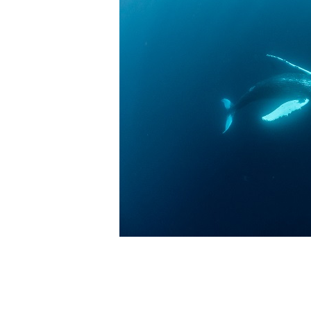
4.スイム遂行の可否と返金について
ツアー当日は、ゲストの安全を最優先とし、可能な限り
金はいたしませんので、あらかじめご了承ください。
5.海況について
沖縄の1月～3月は、季節的に海が穏やかな日は多くあ
船酔いしやすい方は、ご自身で事前に十分な対策をお願
6.参加条件
ツアー中に、スノーケリングやスキンダイビングの技術
験が浅い方については、条件付きでのご案内となる場合
きますので、ご不安のある方は事前にご相談ください。
7.器材やスーツのレンタル
ホエールスイム参加時に使用する器材やスーツのレンタ
承諾しました。
危険の告知
ホエールスイムは、通常のスノーケリングやスキンダイビ