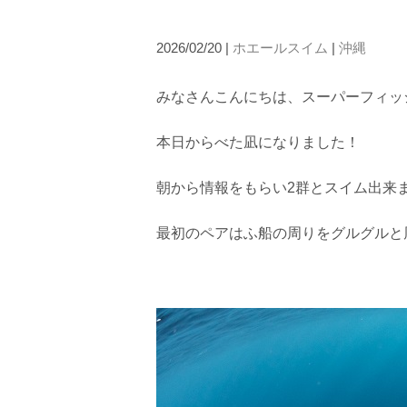
2026/02/20 |
ホエールスイム
|
沖縄
みなさんこんにちは、スーパーフィッ
本日からべた凪になりました！
当ツアーの手順と注意点
1.スイム開始の判断
朝から情報をもらい2群とスイム出来
クジラを発見した場合は、その時のクジラの様子や海況
たとえクジラが近くを泳いでいても、状況によってはエ
最初のペアはふ船の周りをグルグルと
2.人数制限とエントリー順
クジラへのストレス軽減や安全管理の観点から、エント
さい。
3.クジラとの距離と泳ぎ方
クジラの観察は水面からのみとし、素潜りは禁止としま
示がある場合を除き、クジラの近くでフィンキックなど
できなくなる場合が多いため、必ずこれらの事項をお守