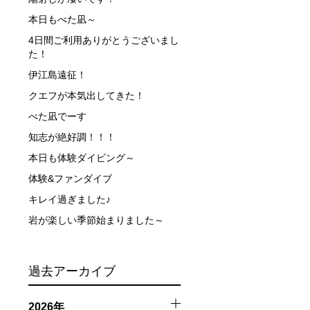
できなかった場合や、クジラを発見できなかった場合でも返
本日もべた凪～
4日間ご利用ありがとうございまし
た！
行う場合が多くなります。泳力や体力に自信のない方、また
伊江島遠征！
クエフが本気出してきた！
べた凪でーす
、参加をお断りする場合があります。スキンダイビングの経
知志が絶好調！！！
了承ください。これまでの経験については当日ご申告いただ
本日も体験ダイビング～
体験&ファンダイブ
キレイ過ぎました♪
岩が楽しい季節始まりました～
過去アーカイブ
触によってトラブルが発生する可能性があります。さらに、
2026年