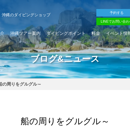
予約する
沖縄のダイビングショップ
LINEでお問い合わ
介
沖縄ツアー案内
ダイビングポイント
料金
イベント情
ブログ&ニュース
船の周りをグルグル～
船の周りをグルグル～