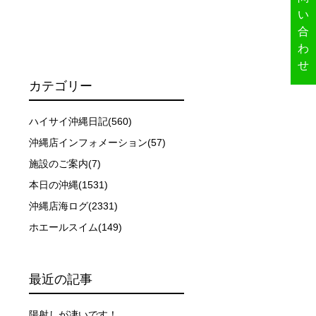
い
合
わ
せ
カテゴリー
ハイサイ沖縄日記(560)
沖縄店インフォメーション(57)
ーを行います。
施設のご案内(7)
本日の沖縄(1531)
沖縄店海ログ(2331)
イドが決定しますので、必ずその指示に従って準備してくだ
ホエールスイム(149)
場合があります。そのため、原則として緊急時やガイドの指
最近の記事
取る人間を嫌がってしまうと、その後スイムで近づくことが
陽射しが凄いです！