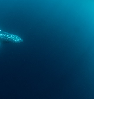
スイムが実施できるよう努めます。しかし、万が一海にエントリー
りません。そのため、多少の波やうねりがある中でスノーケリングを
いいたします。
が本ツアーに参加できるレベルに達していないと判断した場合には
があります。その際のご返金には応じかねますので、あらかじめご
ルをご希望の方は、事前にお申し出ください。
ングに伴う危険に加え、予測不能なクジラの行動や、クジラとの接