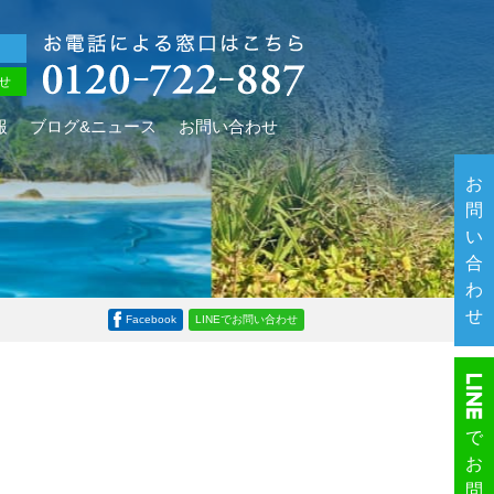
せ
報
ブログ&ニュース
お問い合わせ
お
問
い
合
わ
せ
Facebook
LINEでお問い合わせ
で
お
ーを行います。
問