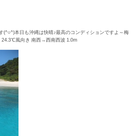
ントリーを行わない場合があります。
リー人数を制限する場合があります。また、エントリーの順番はガ
(^○^)本日も沖縄は快晴♪最高のコンディションですよ～梅
4.3℃風向き 南西→西南西波 1.0m
す。クジラによっては、人が近くを泳ぐことを嫌い、逃げてしまう
をして泳ぐことも禁止します。クジラは一度でもそのような行動を
りください。
スイムが実施できるよう努めます。しかし、万が一海にエントリー
りません。そのため、多少の波やうねりがある中でスノーケリングを
いいたします。
が本ツアーに参加できるレベルに達していないと判断した場合には
があります。その際のご返金には応じかねますので、あらかじめご