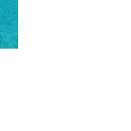
ルをご希望の方は、事前にお申し出ください。
ングに伴う危険に加え、予測不能なクジラの行動や、クジラとの接
う際にもトラブルが生じる可能性があります。そして、これらを要
生する可能性があります。
た場合、またはその他いかなる理由があっても、当ツアー開催主催
上記承諾ください。