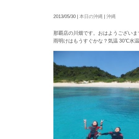
たとえクジラが近くを泳いでいても、状況によってはエ
2.人数制限とエントリー順
2013/05/30 |
本日の沖縄
|
沖縄
クジラへのストレス軽減や安全管理の観点から、エント
さい。
那覇店の川畑です。おはようございます
3.クジラとの距離と泳ぎ方
雨明けはもうすぐかな？気温 30℃水温 2
クジラの観察は水面からのみとし、素潜りは禁止としま
示がある場合を除き、クジラの近くでフィンキックなど
できなくなる場合が多いため、必ずこれらの事項をお守
4.スイム遂行の可否と返金について
ツアー当日は、ゲストの安全を最優先とし、可能な限り
金はいたしませんので、あらかじめご了承ください。
5.海況について
沖縄の1月～3月は、季節的に海が穏やかな日は多くあ
船酔いしやすい方は、ご自身で事前に十分な対策をお願
6.参加条件
ツアー中に、スノーケリングやスキンダイビングの技術
験が浅い方については、条件付きでのご案内となる場合
きますので、ご不安のある方は事前にご相談ください。