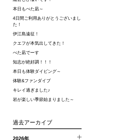
本日もべた凪～
4日間ご利用ありがとうございまし
た！
伊江島遠征！
クエフが本気出してきた！
べた凪でーす
知志が絶好調！！！
触によってトラブルが発生する可能性があります。さらに、
因として傷害や損害が発生する場合があります。またホエー
本日も体験ダイビング～
体験&ファンダイブ
者とガイド、船舶の保有者及び船長に対して損害賠償を請求
キレイ過ぎました♪
岩が楽しい季節始まりました～
過去アーカイブ
2026年