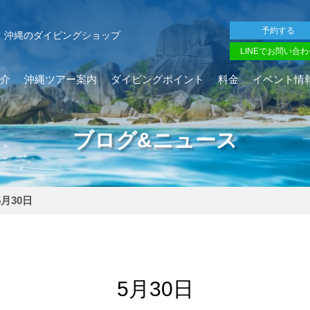
予約する
沖縄のダイビングショップ
LINEでお問い合わ
介
沖縄ツアー案内
ダイビングポイント
料金
イベント情
ブログ&ニュース
5月30日
5月30日
を確認し、ガイドがスイム開始可能と判断した場合にのみエントリ