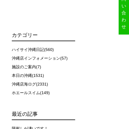
い
合
イドが決定しますので、必ずその指示に従って準備してくだ
わ
せ
カテゴリー
場合があります。そのため、原則として緊急時やガイドの指
取る人間を嫌がってしまうと、その後スイムで近づくことが
ハイサイ沖縄日記(560)
沖縄店インフォメーション(57)
施設のご案内(7)
できなかった場合や、クジラを発見できなかった場合でも返
本日の沖縄(1531)
沖縄店海ログ(2331)
行う場合が多くなります。泳力や体力に自信のない方、また
ホエールスイム(149)
、参加をお断りする場合があります。スキンダイビングの経
最近の記事
了承ください。これまでの経験については当日ご申告いただ
陽射しが凄いです！